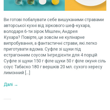
Ви готові побалувати себе вишуканими стравами
авторської кухні від зіркового шеф-кухара,
володаря 6-ти зірок Мішлен, Андрея
Кухара? Повірте, це зовсім не кулінарне
випробування, а фантастичні страви, які легко
приготувати вдома. Суфле зі щуки під
естрагонним соусом Інгредієнти для 4 порцій
Суфле зі щуки 150 г філе щуки 50 г філе окуня сіль
соус Табаско 180 г вершків 20 мл. сухого хересу
лимонний […]
Далі →