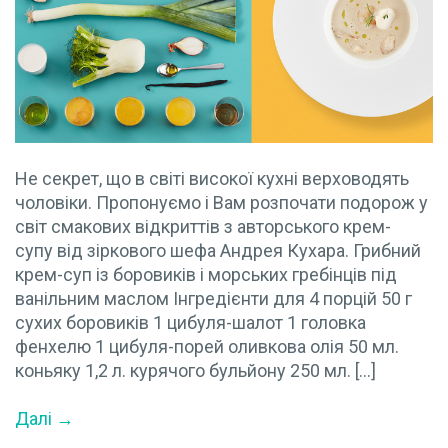
Не секрет, що в світі високої кухні верховодять
чоловіки. Пропонуємо і Вам розпочати подорож у
світ смакових відкриттів з авторського крем-
супу від зіркового шефа Андрея Кухара. Грибний
крем-суп із боровиків і морських гребінців під
ванільним маслом Інгредієнти для 4 порцій 50 г
сухих боровиків 1 цибуля-шалот 1 головка
фенхелю 1 цибуля-порей оливкова олія 50 мл.
коньяку 1,2 л. курячого бульйону 250 мл. […]
Далі →