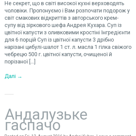
Не секрет, що в світі високої кухні верховодять
чоловіки. Пропонуємо і Вам розпочати подорож у
світ смакових відкриттів з авторського крем-
супу від зіркового шефа Андрея Кухара. Суп із
цвітної капусти з оливковими кростіні Інгредієнти
для 6 порцій Суп із цвітної капусти 3 дрібно
нарізані цибулі-шалот 1 ст. л. масла 1 гілка свіжого
чебрецю 500 г. цвітної капусти, очищеної й
порізаної […]
Далі →
Андалузьке
гаспачо