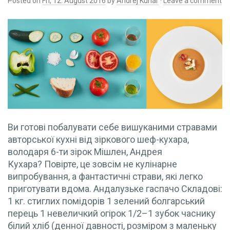
Posted on
Fri, 12. August 2016
by
Andrej Kuhar
·
Leave a comment
Ви готові побалувати себе вишуканими стравами
авторської кухні від зіркового шеф-кухара,
володаря 6-ти зірок Мішлен, Андрея
Кухара? Повірте, це зовсім не кулінарне
випробування, а фантастичні страви, які легко
приготувати вдома. Андалузьке гаспачо Складові:
1 кг. стиглих помідорів 1 зелений болгарський
перець 1 невеличкий огірок 1/2–1 зубок часнику
білий хліб (денної давності, розміром з маленьку