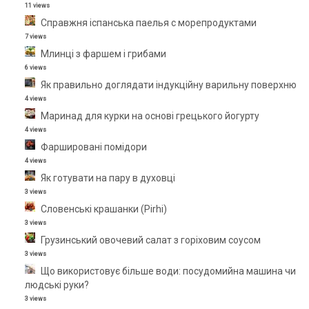
11 views
Справжня іспанська паелья с морепродуктами
7 views
Млинці з фаршем і грибами
6 views
Як правильно доглядати індукційну варильну поверхню
4 views
Маринад для курки на основі грецького йогурту
4 views
Фаршировані помідори
4 views
Як готувати на пару в духовці
3 views
Словенські крашанки (Pirhi)
3 views
Грузинський овочевий салат з горіховим соусом
3 views
Що використовує більше води: посудомийна машина чи
людські руки?
3 views