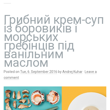
Грибний крем-суп
із боровиків і
морських
гребінців під
ванільним
маслом
Posted on
Tue, 6. September 2016
by
Andrej Kuhar
·
Leave a
comment