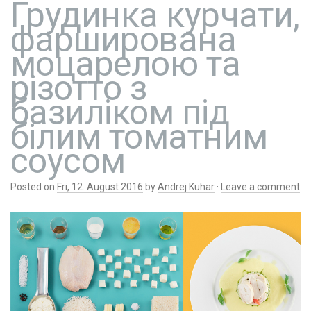
Грудинка курчати,
фарширована
моцарелою та
різотто з
базиліком під
білим томатним
соусом
Posted on
Fri, 12. August 2016
by
Andrej Kuhar
·
Leave a comment