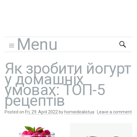
Home Idealist
Menu
Search
for:
Skip to content
Як зробити йогурт
у домашніх
умовах: ТОП-5
рецептів
Posted on
Fri, 29. April 2022
by
homeidealistua
·
Leave a comment