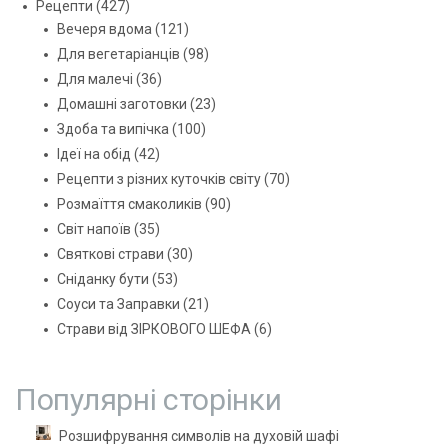
Рецепти
(427)
Вечеря вдома
(121)
Для вегетаріанців
(98)
Для малечі
(36)
Домашні заготовки
(23)
Здоба та випічка
(100)
Ідеї на обід
(42)
Рецепти з різних куточків світу
(70)
Розмаїття смаколиків
(90)
Світ напоїв
(35)
Святкові страви
(30)
Сніданку бути
(53)
Соуси та Заправки
(21)
Страви від ЗІРКОВОГО ШЕФА
(6)
Популярні сторінки
Розшифрування символів на духовій шафі