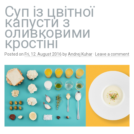
Суп із цвітної
капусти з
оливковими
кростіні
Posted on
Fri, 12. August 2016
by
Andrej Kuhar
·
Leave a comment