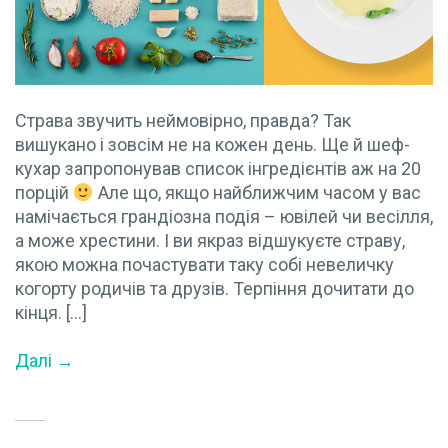
Страва звучить неймовірно, правда? Так
вишукано і зовсім не на кожен день. Ще й шеф-
кухар запропонував список інгредієнтів аж на 20
порцій
Але що, якщо найближчим часом у вас
намічається грандіозна подія – ювілей чи весілля,
а може хрестини. І ви якраз відшукуєте страву,
якою можна почастувати таку собі невеличку
когорту родичів та друзів. Терпіння дочитати до
кінця. […]
Далі →