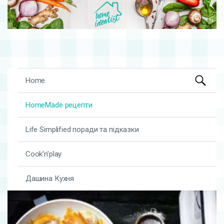
Search
Skip to content
Home
for:
HomeMade рецепти
Life Simplified поради та підказки
Cook’n’play
Дашина Кухня