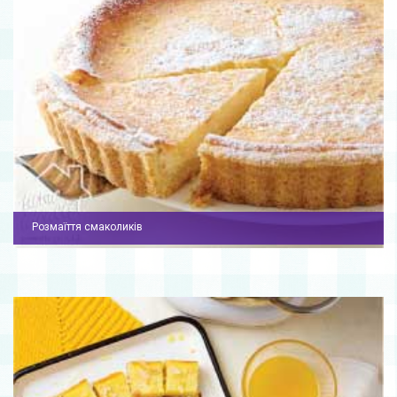
Розмаїття смаколиків