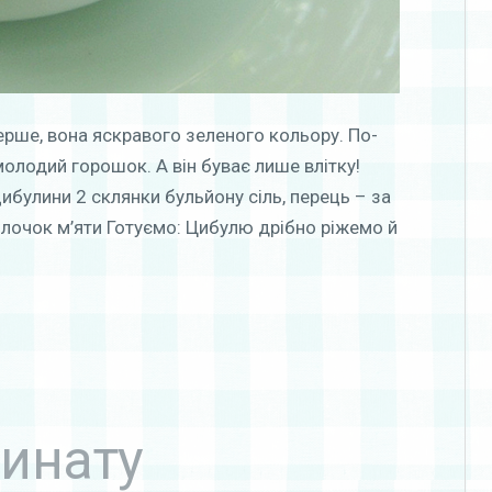
перше, вона яскравого зеленого кольору. По-
молодий горошок. А він буває лише влітку!
ибулини 2 склянки бульйону сіль, перець – за
гілочок м’яти Готуємо: Цибулю дрібно ріжемо й
пинату