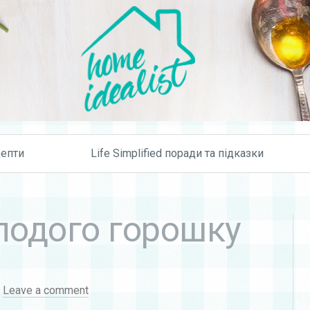
Skip to content
епти
Life Simplified поради та підказки
лодого горошку
·
Leave a comment