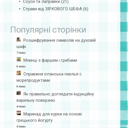
Соуси та Заправки
(21)
Страви від ЗІРКОВОГО ШЕФА
(6)
Популярні сторінки
Розшифрування символів на духовій
шафі
7 views
Млинці з фаршем і грибами
6 views
Справжня іспанська паелья с
морепродуктами
6 views
Як правильно доглядати індукційну
варильну поверхню
4 views
Маринад для курки на основі
грецького йогурту
4 views