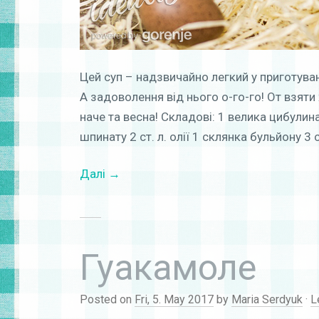
Цей суп – надзвичайно легкий у приготуван
А задоволення від нього о-го-го! От взяти
наче та весна! Складові: 1 велика цибулин
шпинату 2 ст. л. олії 1 склянка бульйону 3 ст
Далі →
Гуакамоле
Posted on
Fri, 5. May 2017
by
Maria Serdyuk
·
L