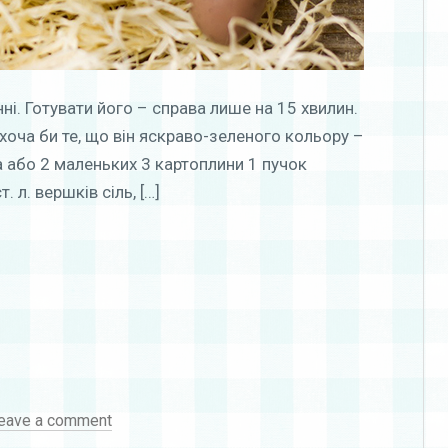
ні. Готувати його – справа лише на 15 хвилин.
 хоча би те, що він яскраво-зеленого кольору –
а або 2 маленьких 3 картоплини 1 пучок
. л. вершків сіль, […]
eave a comment