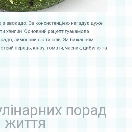
а з авокадо. За консистенцією нагадує дуже
яти хвилин. Основний рецепт гуакамоле
окадо, лимонний сік та сіль. За бажанням
стрий перець, кінзу, томати, часник, цибулю та
улінарних порад
и життя