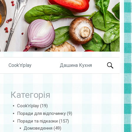
Search
Cook’n’play
Дашина Кухня
for:
Категорія
Cook'n'play
(19)
Поради для відпочинку
(9)
Поради та підказки
(157)
Домоведення
(49)