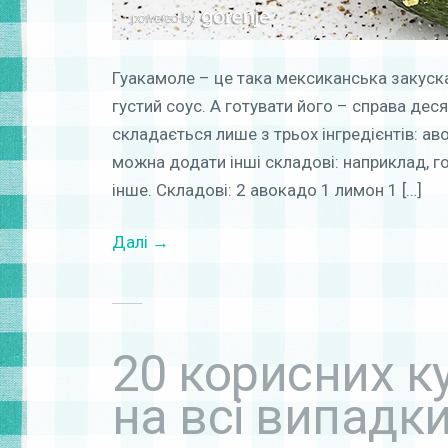
Гуакамоле – це така мексиканська закуск
густий соус. А готувати його – справа дес
складається лише з трьох інгредієнтів: ав
можна додати інші складові: наприклад, го
інше. Складові: 2 авокадо 1 лимон 1 […]
Далі →
20 корисних к
на всі випадк