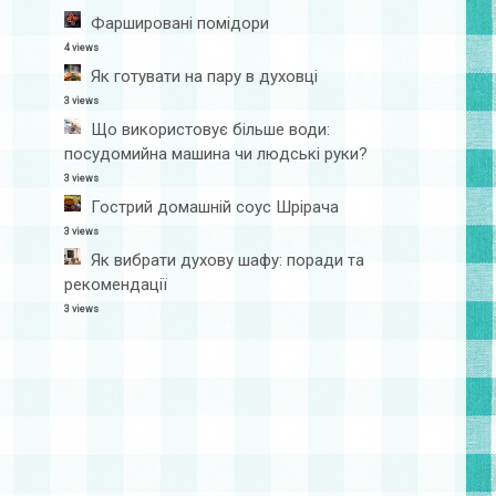
Фаршировані помідори
4 views
Як готувати на пару в духовці
3 views
Що використовує більше води:
посудомийна машина чи людські руки?
3 views
Гострий домашній соус Шрірача
3 views
Як вибрати духову шафу: поради та
рекомендації
3 views