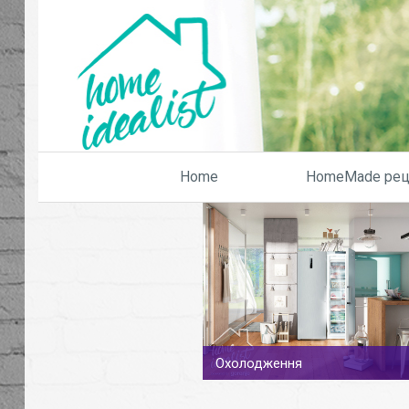
Home
HomeMade рец
Охолодження