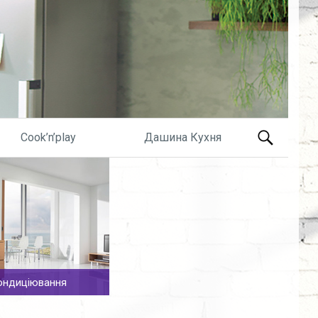
Search
Cook’n’play
Дашина Кухня
for:
ондиціювання