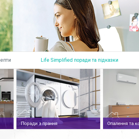
Skip to content
епти
Life Simplified поради та підказки
Поради з прання
Опалення та к