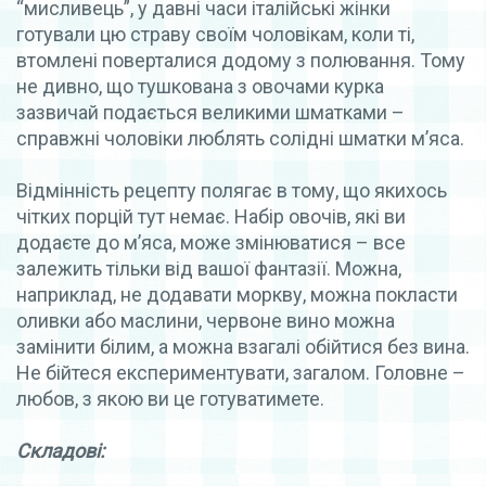
“мисливець”, у давні часи італійські жінки
готували цю страву своїм чоловікам, коли ті,
втомлені поверталися додому з полювання. Тому
не дивно, що тушкована з овочами курка
зазвичай подається великими шматками –
справжні чоловіки люблять солідні шматки м’яса.
Відмінність рецепту полягає в тому, що якихось
чітких порцій тут немає. Набір овочів, які ви
додаєте до м’яса, може змінюватися – все
залежить тільки від вашої фантазії. Можна,
наприклад, не додавати моркву, можна покласти
оливки або маслини, червоне вино можна
замінити білим, а можна взагалі обійтися без вина.
Не бійтеся експериментувати, загалом. Головне –
любов, з якою ви це готуватимете.
Складові: