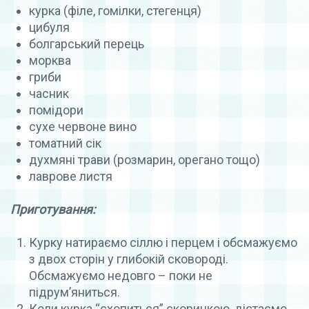
курка (філе, гомілки, стегенця)
цибуля
болгарський перець
морква
гриби
часник
помідори
сухе червоне вино
томатний сік
духмяні трави (розмарин, орегано тощо)
лаврове листя
Приготування:
Курку натираємо сіллю і перцем і обсмажуємо
з двох сторін у глибокій сковороді.
Обсмажуємо недовго – поки не
підрум’яниться.
Коли курка “схопиться” скоринкою, дістаємо