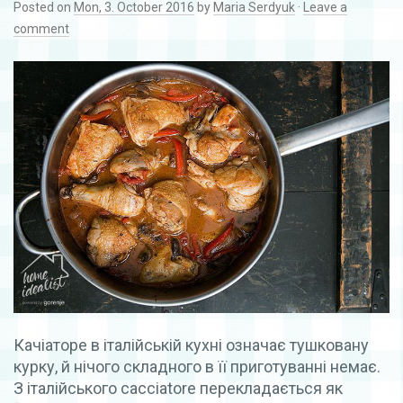
Posted on
Mon, 3. October 2016
by
Maria Serdyuk
·
Leave a
comment
Качіаторе в італійській кухні означає тушковану
курку, й нічого складного в її приготуванні немає.
З італійського cacciatore перекладається як