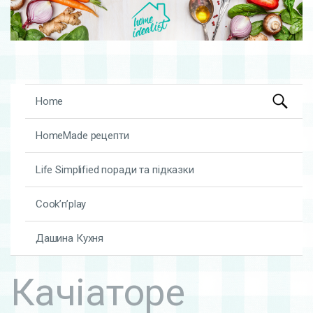
Search
Skip to content
Home
for:
HomeMade рецепти
Life Simplified поради та підказки
Cook’n’play
Дашина Кухня
Качіаторе