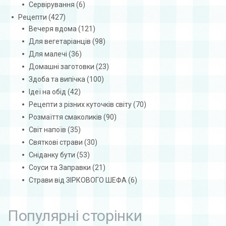
Сервірування
(6)
Рецепти
(427)
Вечеря вдома
(121)
Для вегетаріанців
(98)
Для малечі
(36)
Домашні заготовки
(23)
Здоба та випічка
(100)
Ідеї на обід
(42)
Рецепти з різних куточків світу
(70)
Розмаїття смаколиків
(90)
Світ напоїв
(35)
Святкові страви
(30)
Сніданку бути
(53)
Соуси та Заправки
(21)
Страви від ЗІРКОВОГО ШЕФА
(6)
Популярні сторінки