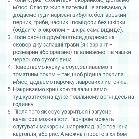
м’ясо. Олію та жир з пательні не зливаємо, а
додаємо туди нарізані цибулю, болгарський
перчик, гриби, часник і помідори без шкірки
(обдайте їх окропом – шкіра сама відійде).
Коли овочі підрум’яняться, додаємо на
сковорідку запашні трави (як варіант –
розмарин або орегано) та вливаємо пів чашки
червоного сухого вина.
Повертаємо курку в соус, заливаємо її
томатним соком – так, щоб рідина покрила
м’ясо, додаємо парочку лаврових листочків.
Накриваємо кришкою та залишаємо
тушкуватися на дуже повільному вогні десь на
годинку.
Після того як соус увариться і загусне,
качіаторе можна їсти. Гарніром можуть
слугувати макарони, наприклад, або товчена
картопля, або рис. А можна і просто з хлібом