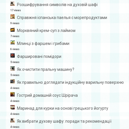
Розшифрування символів на духовій шафі
17 views
Справжня іспанська паелья с морепродуктами
9 views
Морквяний крем-суп з лаймом
7 views
Млинці з фаршем і грибами
6 views
Фаршировані помідори
5 views
Як очистити пральну машину?
5 views
Як правильно доглядати індукційну варильну поверхню
4 views
Гострий домашній соус Шрірача
4 views
Маринад для курки на основі грецького йогурту
4 views
Як вибрати духову шафу: поради та рекомендації
4 views