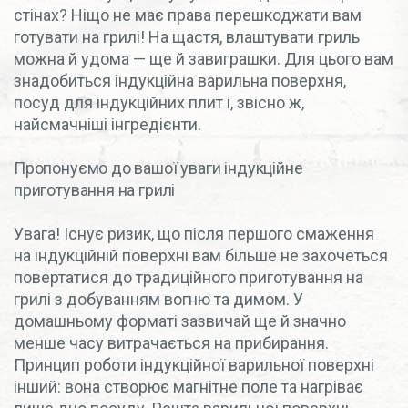
стінах? Ніщо не має права перешкоджати вам
готувати на грилі! На щастя, влаштувати гриль
можна й удома — ще й завиграшки. Для цього вам
знадобиться індукційна варильна поверхня,
посуд для індукційних плит і, звісно ж,
найсмачніші інгредієнти.
Пропонуємо до вашої уваги індукційне
приготування на грилі
Увага! Існує ризик, що після першого смаження
на індукційній поверхні вам більше не захочеться
повертатися до традиційного приготування на
грилі з добуванням вогню та димом. У
домашньому форматі зазвичай ще й значно
менше часу витрачається на прибирання.
Принцип роботи індукційної варильної поверхні
інший: вона створює магнітне поле та нагріває