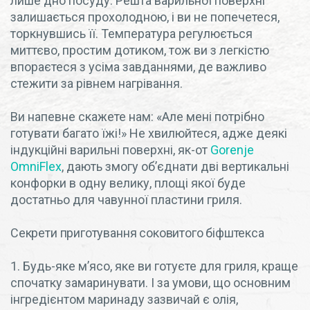
лише дно посуду. Решта варильної поверхні
залишається прохолодною, і ви не попечетеся,
торкнувшись її. Температура регулюється
миттєво, простим дотиком, тож ви з легкістю
впораєтеся з усіма завданнями, де важливо
стежити за рівнем нагрівання.
Ви напевне скажете нам: «Але мені потрібно
готувати багато їжі!» Не хвилюйтеся, адже деякі
індукційні варильні поверхні, як-от
Gorenje
OmniFlex
, дають змогу об’єднати дві вертикальні
конфорки в одну велику, площі якої буде
достатньо для чавунної пластини гриля.
Секрети приготування соковитого біфштекса
1. Будь-яке м’ясо, яке ви готуєте для гриля, краще
спочатку замаринувати. І за умови, що основним
інгредієнтом маринаду зазвичай є олія,