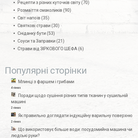
Рецепти з різних куточків світу
(70)
Розмаїття смаколиків
(90)
Світ напоїв
(35)
Святкові страви
(30)
Сніданку бути
(53)
Соуси та Заправки
(21)
Страви від ЗІРКОВОГО ШЕФА
(6)
Популярні сторінки
Млинці з фаршем і грибами
4 views
Поради щодо сушіння різних типів тканин у сушильній
машині
2 views
Як правильно доглядати індукційну варильну поверхню
2 views
Що використовує більше води: посудомийна машина чи
людські руки?