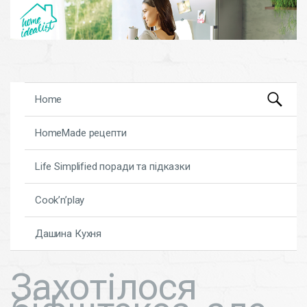
Search
Skip to content
Home
for:
HomeMade рецепти
Life Simplified поради та підказки
Cook’n’play
Дашина Кухня
Захотілося