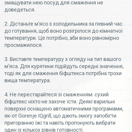
змащувати нею посуд для смаження не
доведеться.
2. Дістаньте м’ясо з холодильника за певний час
до готування, щоб воно розігрілося до кімнатної
температури. Це потрібно, аби воно рівномірно
просмажилося.
3. Виставте температуру з огляду на тип вашого
м’яса. Для курятини підійдуть середні значення,
тоді як для смаження біфштекса потрібна трохи
вища температура.
4. Не перестарайтеся зі смаженням: сухий
біфштекс ніхто не захоче їсти. Деякі варильні
поверхні оснащено автоматичними програмами,
як-от Gorenje IQgrill, що дають змогу запобігти
пригоранню їжі та навіть пропонують вибрати
один із кількох рівнів готовності.