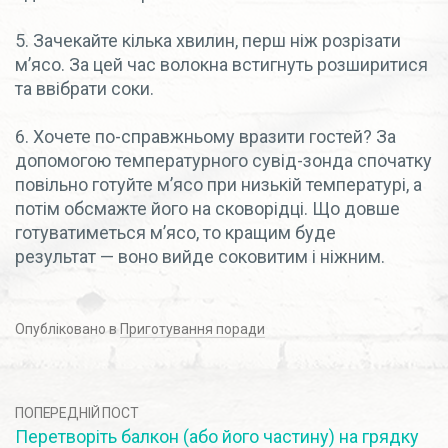
5. Зачекайте кілька хвилин, перш ніж розрізати
м’ясо. За цей час волокна встигнуть розширитися
та ввібрати соки.
6. Хочете по-справжньому вразити гостей? За
допомогою температурного сувід-зонда спочатку
повільно готуйте м’ясо при низькій температурі, а
потім обсмажте його на сковорідці. Що довше
готуватиметься м’ясо, то кращим буде
результат — воно вийде соковитим і ніжним.
Опубліковано в
Приготування поради
ПОПЕРЕДНІЙ ПОСТ
Перетворіть балкон (або його частину) на грядку