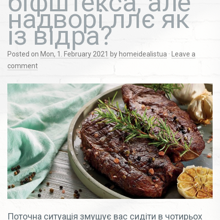
біфштекса, але
надворі ллє як
із відра?
Posted on
Mon, 1. February 2021
by
homeidealistua
·
Leave a
comment
Поточна ситуація змушує вас сидіти в чотирьох