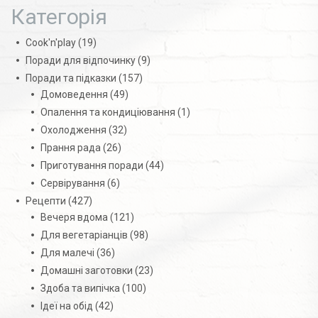
Категорія
Cook'n'play
(19)
Поради для відпочинку
(9)
Поради та підказки
(157)
Домоведення
(49)
Опалення та кондиціювання
(1)
Охолодження
(32)
Прання рада
(26)
Приготування поради
(44)
Сервірування
(6)
Рецепти
(427)
Вечеря вдома
(121)
Для вегетаріанців
(98)
Для малечі
(36)
Домашні заготовки
(23)
Здоба та випічка
(100)
Ідеї на обід
(42)