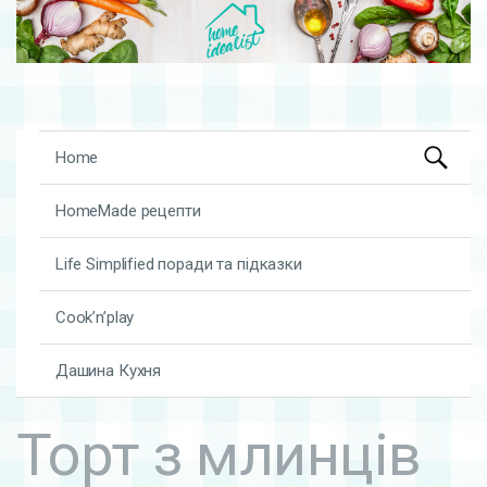
Search
Skip to content
Home
for:
HomeMade рецепти
Life Simplified поради та підказки
Cook’n’play
Дашина Кухня
Торт з млинців