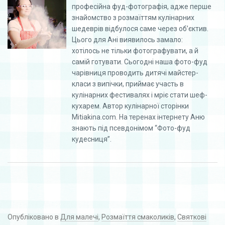
професійна фуд-фотографія, адже перше
знайомство з розмаїттям кулінарних
шедеврів відбулося саме через об’єктив.
Цього для Ані виявилось замало:
хотілось не тільки фотографувати, а й
самій готувати. Сьогодні наша фото-фуд
чарівниця проводить дитячі майстер-
класи з випічки, приймає участь в
кулінарних фестивалях і мріє стати шеф-
кухарем. Автор кулінарної сторінки
Mitiakina.com. На теренах інтернету Аню
знають під псевдонімом “Фото-фуд
кудесниця”.
Опубліковано в
Для малечі
,
Розмаїття смаколиків
,
Святкові