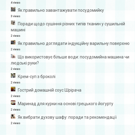
4 views
Як правильно завантажувати посудомийку
3 views
Поради щодо сушіння різних типів тканин у сушильній
машині
2 views
Як правильно доглядати індукційну варильну поверхню
2 views
Що використовує більше води: посудомийна машина чи
людські руки?
2 views
Крем-суп з броколі
2 views
Гострий домашній соус Шрірача
2 views
Маринад для курки на основі грецького йогурту
2 views
Як вибрати духову шафу: поради та рекомендації
2 views