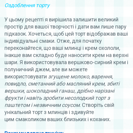
Оздоблення торту
У цьому рецепті я вирішила залишити великий
простір для вашої творчості і дати вам лише пару
підказок. Хочеться, щоб цей торт відображав ваші
індивідуальні смаки. Отже, для початку
переконайтеся, що ваші млинці і крем охололи,
інакше вам складно буде наносити крем на верхні
шари. Я використовувала вершково-сирний крем і
полуничний джем, але ви можете
використовувати
згущене молоко
,
варення,
повидло, сметанний або масляний крем, збиті
вершки, шоколадний ганаш, дрібно нарізані
фрукти і навіть зробити несолодкий торт з
паштетом і незвичним соусом
. Створіть свій
унікальний торт з млинців і здивуйте
цим смаколиком ваших близьких і коханих.