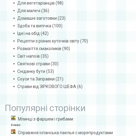
Для вегетаріанців
(98)
Для малечі
(36)
Домашні заготовки
(23)
Здоба та випічка
(100)
Ідеї на обід
(42)
Рецепти з різних куточків світу
(70)
Розмаїття смаколиків
(90)
Світ напоїв
(35)
Святкові страви
(30)
Сніданку бути
(53)
Соуси та Заправки
(21)
Страви від ЗІРКОВОГО ШЕФА
(6)
Популярні сторінки
Млинці з фаршем і грибами
4 views
Справжня іспанська паелья с морепродуктами