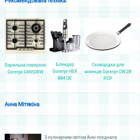
Рекомендована техніка:
Блендер
Сковорідка для
Варильна поверхня
Gorenje HBX
млинців Gorenje CW 28
Gorenje G6N50RW
884 QE
PCP
Анна Мітякіна
З кулінарним світом Аню поєднала