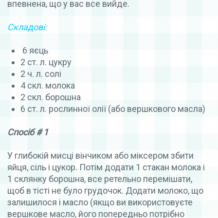
впевнена, що у вас все вийде.
Складові:
6 яєць
2 ст. л. цукру
2 ч. л. солі
4 скл. молока
2 скл. борошна
6 ст. л. рослинної олії (або вершкового масла)
Спосіб # 1
У глибокій мисці вінчиком або міксером збити
яйця, сіль і цукор. Потім додати 1 стакан молока і
1 склянку борошна, все ретельно перемішати,
щоб в тісті не було грудочок. Додати молоко, що
залишилося і масло (якщо ви використовуєте
вершкове масло, його попередньо потрібно