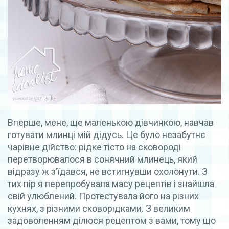
Вперше, мене, ще маленькою дівчинкою, навчав
готувати млинці мій дідусь. Це було незабутнє
чарівне дійство: рідке тісто на сковороді
перетворювалося в сонячний млинець, який
відразу ж з’їдався, не встигнувши охолонути. З
тих пір я перепробувала масу рецептів і знайшла
свій улюблений. Протестувала його на різних
кухнях, з різними сковорідками. З великим
задоволенням ділюся рецептом з вами, тому що