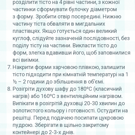
розділити тісто на 4 рівні частини, з кожної
частинки сформувати булочку діаметром
з форму. Зробити отвір посередині. Нижню
частину тіста обваляти в мигдальних
пластівцях. Якщо готується один великий
куглоф, слідуйте зазначеній послідовності, без
поділу тісту на частини. Викласти тісто до
форм, злегка вдавивши його, щоб заповнилися
всі виїмки.
Накрити форми харчовою плівкою, залишити
тісто підходити при кімнатній температурі на 1
½ – 2 години до збільшення в об’ємі.
Розігріти духову шафу до 180⁰С (класичний
нагрів) або 160⁰С з вентиляційним нагрівом.
Випікати в розігрітій духовці 20-30 хвилин до
золотистого кольору і готовності. Остудити на
решітці. Перед подачею посипати цукровою
пудрою. Зберігати в щільно закритому
контейнері до 2-3-х днів.