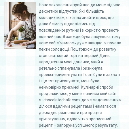
Нове захоплення прийшло до мене під час
декретної відпустки. Як і більшість
молодих мам, я хотіла знайти щось, що
дало б змогу відволіктись від
повсякденної рутини і з користю провести
вільний час. Я завжди була ласункою, тому
нове хобі з’явилось дуже швидко: я почала
пекти солодощі. Поштовхом до розвитку
став святковий торт на перший День
народження моєї донечки, який я
ретельно спланувала і ризикнула
проекспериментувати. Гості були в захваті
і, що тут приховувати, мені було
неймовірно приємно! Кулінарні спроби
продовжилися, у мене з’явився свій сайт
ru.chocolatechalk.com, де я з задоволенням
ділюся вдалими рецептами і намагаюся
докладно розповісти про процес
приготування, адже чітко прописаний
рецепт – запорука успішного результату.