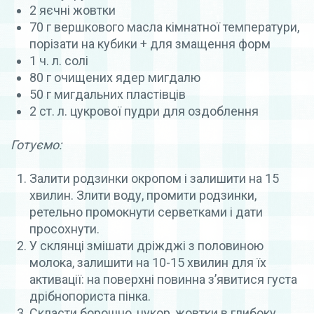
2 яєчні жовтки
70 г вершкового масла кімнатної температури,
порізати на кубики + для змащення форм
1 ч. л. солі
80 г очищених ядер мигдалю
50 г мигдальних пластівців
2 ст. л. цукрової пудри для оздоблення
Готуємо:
Залити родзинки окропом і залишити на 15
хвилин. Злити воду, промити родзинки,
ретельно промокнути серветками і дати
просохнути.
У склянці змішати дріжджі з половиною
молока, залишити на 10-15 хвилин для їх
активації: на поверхні повинна з’явитися густа
дрібнопориста пінка.
Скласти борошно, цукор, жовтки в глибоку