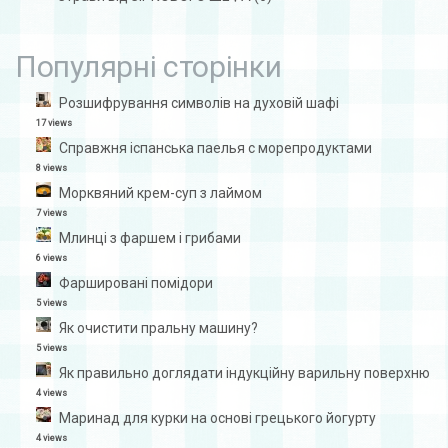
Популярні сторінки
Розшифрування символів на духовій шафі
17 views
Справжня іспанська паелья с морепродуктами
8 views
Морквяний крем-суп з лаймом
7 views
Млинці з фаршем і грибами
6 views
Фаршировані помідори
5 views
Як очистити пральну машину?
5 views
Як правильно доглядати індукційну варильну поверхню
4 views
Маринад для курки на основі грецького йогурту
4 views