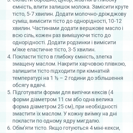
ємність, влити залишок молока. Замісити круте
тісто, 5-7 хвилин. Додати молочно-дріжджову
суміш, вимісити тісто до однорідності, 10-12
хвилин. Частинами додати вершкове масло і
всю сіль, кожен раз вимішуючи тісто до
однорідності. Додати родзинки і вимісити
м’яке еластичне тісто, 3-5 хвилин.
Покласти тісто в глибоку ємність, злегка
змащену маслом. Накрити харчовою плівкою,
залишити тісто підходити при кімнатній
температурі на 1 ½ – 2 години до збільшення
обсягу вдвічі.
Підготувати форми для випічки кексів (4
форми діаметром 11 см або одна велика
форма діаметром 25 см), при необхідності
змастити їх маслом. У кожну виїмку на дні
покласти по одному ядру мигдалю.
Обім’яти тісто. Якщо готуються 4 міні-кекси,