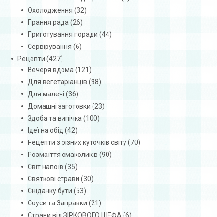
Охолодження
(32)
Прання рада
(26)
Приготування поради
(44)
Сервірування
(6)
Рецепти
(427)
Вечеря вдома
(121)
Для вегетаріанців
(98)
Для малечі
(36)
Домашні заготовки
(23)
Здоба та випічка
(100)
Ідеї на обід
(42)
Рецепти з різних куточків світу
(70)
Розмаїття смаколиків
(90)
Світ напоїв
(35)
Святкові страви
(30)
Сніданку бути
(53)
Соуси та Заправки
(21)
Страви від ЗІРКОВОГО ШЕФА
(6)