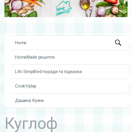
Search
Skip to content
Home
for:
HomeMade рецепти
Life Simplified поради та підказки
Cook’n’play
Дашина Кухня
Куглоф