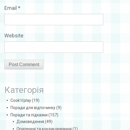
Email
*
Website
Категорія
Cook'n'play
(19)
Поради для відпочинку
(9)
Поради та підказки
(157)
Домоведення
(49)
Опалення та кондиціювання
(1)