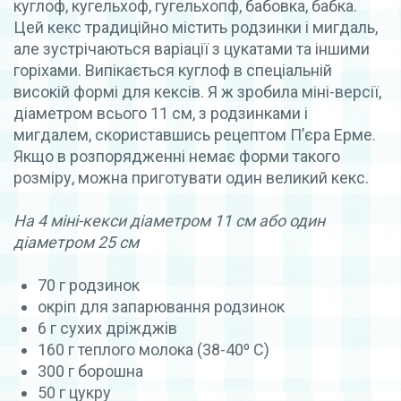
куглоф, кугельхоф, гугельхопф, бабовка, бабка.
Цей кекс традиційно містить родзинки і мигдаль,
але зустрічаються варіації з цукатами та іншими
горіхами. Випікається куглоф в спеціальній
високій формі для кексів.
Я ж зробила міні-версії,
діаметром всього 11 см, з родзинками і
мигдалем, скориставшись рецептом П’єра Ерме.
Якщо в розпорядженні немає форми такого
розміру, можна приготувати один великий кекс.
На 4 міні-кекси діаметром 11 см або один
діаметром 25 см
70 г родзинок
окріп для запарювання родзинок
6 г сухих дріжджів
160 г теплого молока (38-40⁰ С)
300 г борошна
50 г цукру