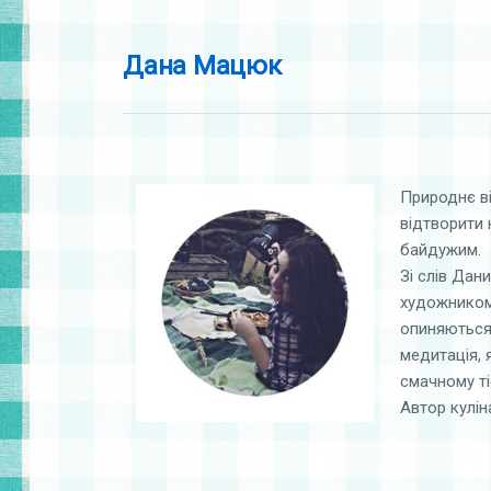
Дана Мацюк
Природнє ві
відтворити 
байдужим.
Зі слів Дани
художником,
опиняються 
медитація, 
смачному т
Автор кулін