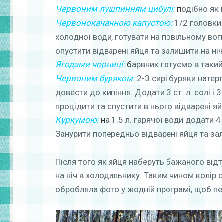
Червоним лушпинням цибулі:
п
одібно як 
Червонокачанною капустою:
1/2 головки
холодної води, готувати на повільному вогн
опустити відварені яйця та залишити на ніч
Ягодами чорниці:
б
арвник готуємо в такий
Червоним буряком:
2-3 сирі буряки натер
довести до кипіння. Додати 3 ст. л. солі і 
процідити та опустити в нього відварені яй
Куркумою:
н
а 1.5 л. гарячої води додати 4 с
Занурити попередньо відварені яйця та за
Після того як яйця наберуть бажаного відті
на ніч в холодильнику. Таким чином колір
обробляла фото у жодній програмі, щоб пе