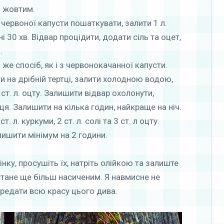
і жовтим.
 червоної капусти пошаткувати, залити 1 л.
і 30 хв. Відвар процідити, додати сіль та оцет,
.
 же спосіб, як і з червонокачанної капусти.
ти на дрібній тертці, залити холодною водою,
3 ст. л. оцту. Залишити відвар охолонути,
ця. Залишити на кілька годин, найкраще на ніч.
т. л. куркуми, 2 ст. л. солі та 3 ст. л оцту.
лишити мінімум на 2 години.
нку, просушіть їх, натріть олійкою та залиште
 стане ще більш насиченим. Я навмисне не
редати всю красу цього дива.