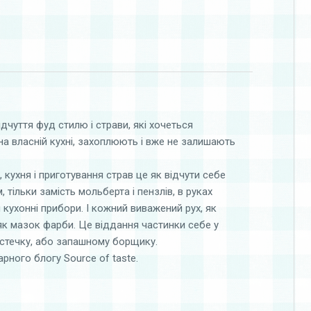
дчуття фуд стилю і страви, які хочеться
на власній кухні, захоплюють і вже не залишають
, кухня і приготування страв це як відчути себе
 тільки замість мольберта і пензлів, в руках
кухонні прибори. І кожний виважений рух, як
як мазок фарби. Це віддання частинки себе у
істечку, або запашному борщику.
арного блогу Source of taste.