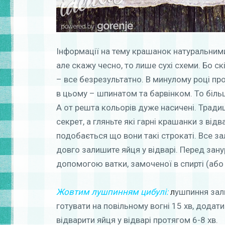
Інформації на тему крашанок натуральними
але скажу чесно, то лише сухі схеми. Бо с
– все безрезультатно. В минулому році п
в цьому – шпинатом та барвінком. То більш
А от решта кольорів дуже насичені. Традиці
секрет, а гляньте які гарні крашанки з від
подобається що вони такі строкаті. Все за
довго залишите яйця у відварі. Перед зан
допомогою ватки, замоченої в спирті (або г
Жовтим лушпинням цибулі:
л
ушпиння зал
готувати на повільному вогні 15 хв, додати 2
відварити яйця у відварі протягом 6-8 хв.