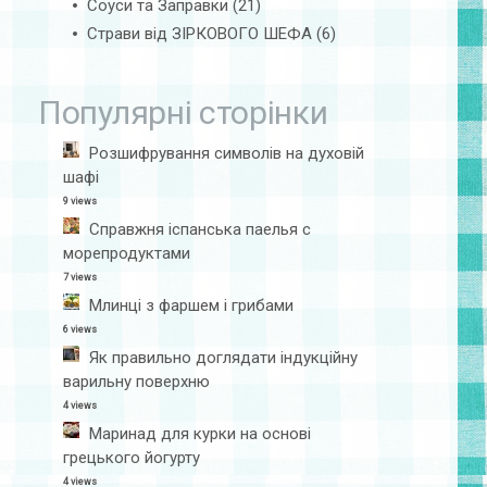
Соуси та Заправки
(21)
Страви від ЗІРКОВОГО ШЕФА
(6)
Популярні сторінки
Розшифрування символів на духовій
шафі
9 views
Справжня іспанська паелья с
морепродуктами
7 views
Млинці з фаршем і грибами
6 views
Як правильно доглядати індукційну
варильну поверхню
4 views
Маринад для курки на основі
грецького йогурту
4 views