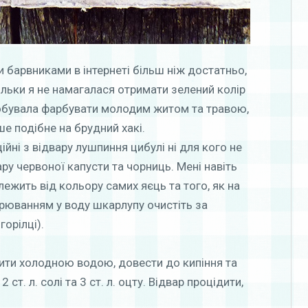
 барвниками в інтернеті більш ніж достатньо,
кільки я не намагалася отримати зелений колір
робувала фарбувати молодим житом та травою,
е подібне на брудний хакі.
йні з відвару лушпиння цибулі ні для кого не
вару червоної капусти та чорниць. Мені навіть
лежить від кольору самих яєць та того, як на
урюванням у воду шкарлупу очистіть за
орілці).
ити холодною водою, довести до кипіння та
 ст. л. солі та 3 ст. л. оцту. Відвар процідити,