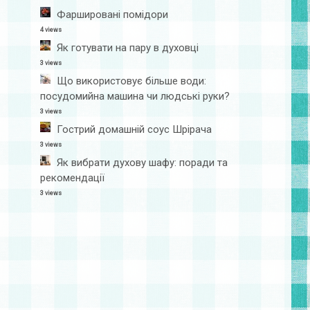
Фаршировані помідори
4 views
Як готувати на пару в духовці
3 views
Що використовує більше води:
посудомийна машина чи людські руки?
3 views
Гострий домашній соус Шрірача
3 views
Як вибрати духову шафу: поради та
рекомендації
3 views