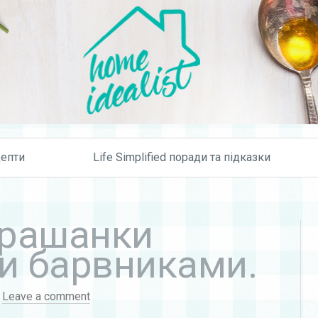
Skip to content
епти
Life Simplified поради та підказки
 Крашанки
и барвниками.
·
Leave a comment