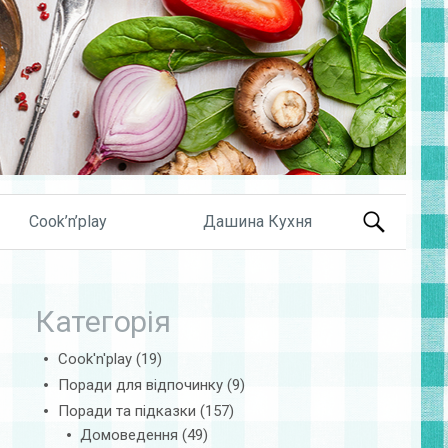
Search
Cook’n’play
Дашина Кухня
for:
Категорія
Cook'n'play
(19)
Поради для відпочинку
(9)
Поради та підказки
(157)
Домоведення
(49)