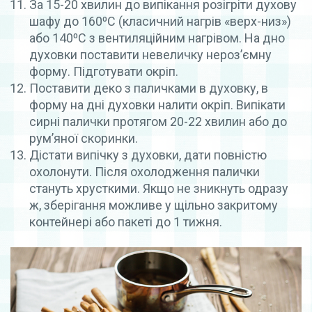
За 15-20 хвилин до випікання розігріти духову
шафу до 160⁰С (класичний нагрів «верх-низ»)
або 140⁰С з вентиляційним нагрівом. На дно
духовки поставити невеличку нероз’ємну
форму. Підготувати окріп.
Поставити деко з паличками в духовку, в
форму на дні духовки налити окріп. Випікати
сирні палички протягом 20-22 хвилин або до
рум’яної скоринки.
Дістати випічку з духовки, дати повністю
охолонути. Після охолодження палички
стануть хрусткими. Якщо не зникнуть одразу
ж, зберігання можливе у щільно закритому
контейнері або пакеті до
1 тижня
.