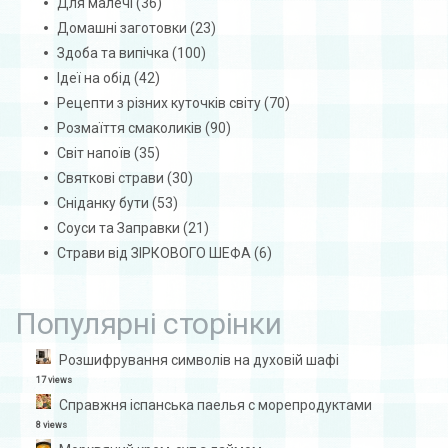
Для малечі
(36)
Домашні заготовки
(23)
Здоба та випічка
(100)
Ідеї на обід
(42)
Рецепти з різних куточків світу
(70)
Розмаїття смаколиків
(90)
Світ напоїв
(35)
Святкові страви
(30)
Сніданку бути
(53)
Соуси та Заправки
(21)
Страви від ЗІРКОВОГО ШЕФА
(6)
Популярні сторінки
Розшифрування символів на духовій шафі
17 views
Справжня іспанська паелья с морепродуктами
8 views