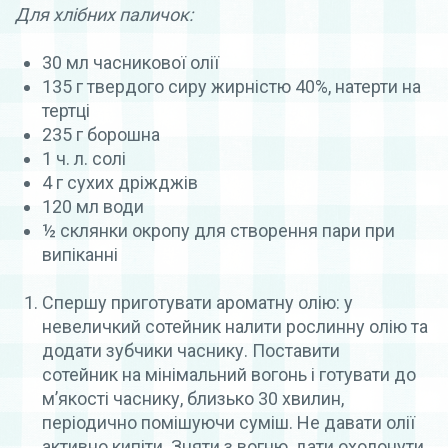
Для хлібних паличок:
30 мл часникової олії
135 г твердого сиру жирністю 40%, натерти на
тертці
235 г борошна
1 ч. л. солі
4 г сухих дріжджів
120 мл води
½ склянки окропу для створення пари при
випіканні
Спершу приготувати ароматну олію: у
невеличкий сотейник налити рослинну олію та
додати зубчики часнику.
Поставити
сотейник на мінімальний вогонь і готувати до
м’якості часнику, близько 30 хвилин,
періодично помішуючи суміш.
Не давати олії
активно кипіти.
Зняти з вогню, дати охолонути.