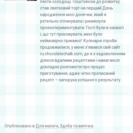
пекти солодощі. Поштовхом до розвитку
став святковий торт на перший День
народження моєї донечки, який я
ретельно спланувала і ризикнула
проекспериментувати. Гості були в захваті
і, що тут приховувати, мені було
неймовірно приємно! Кулінарні спроби
продовжилися, у мене з’явився свій сайт
ru.chocolatechalk.com, де я з задоволенням
ділюся вдалими рецептами і намагаюся
докладно розповісти про процес
приготування, адже чітко прописаний
рецепт – запорука успішного результату.
Опубліковано в
Для малечі
,
Здоба та випічка