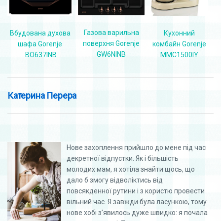
Газова варильна
Кухонний
Вбудована духова
поверхня Gorenje
комбайн Gorenje
шафа Gorenje
GW6NINB
MMC1500IY
BO637INB
Катерина Перера
Нове захоплення прийшло до мене під час
декретної відпустки. Як і більшість
молодих мам, я хотіла знайти щось, що
дало б змогу відволіктись від
повсякденної рутини і з користю провести
вільний час. Я завжди була ласункою, тому
нове хобі з’явилось дуже швидко: я почала