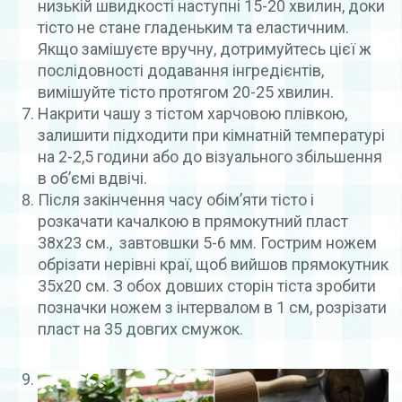
низькій швидкості наступні 15-20 хвилин, доки
тісто не стане гладеньким та еластичним.
Якщо замішуєте вручну, дотримуйтесь цієї ж
послідовності додавання інгредієнтів,
вимішуйте тісто протягом 20-25 хвилин.
Накрити чашу з тістом харчовою плівкою,
залишити підходити при кімнатній температурі
на 2-2,5 години або до візуального збільшення
в об’ємі вдвічі.
Після закінчення часу обім’яти тісто і
розкачати качалкою в прямокутний пласт
38х23 см., завтовшки 5-6 мм. Гострим ножем
обрізати нерівні краї, щоб вийшов прямокутник
35х20 см. З обох довших сторін тіста зробити
позначки ножем з інтервалом в 1 см, розрізати
пласт на 35 довгих смужок.