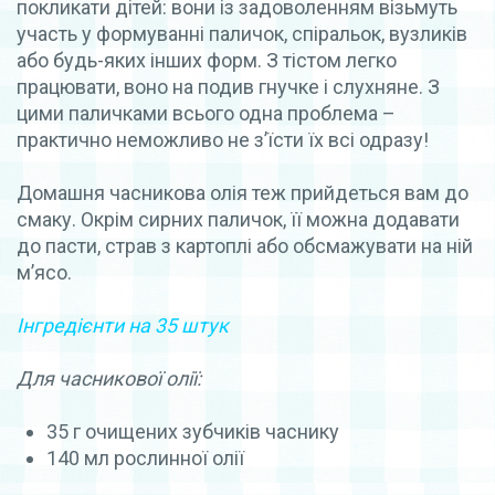
покликати дітей: вони із задоволенням візьмуть
участь у формуванні паличок, спіральок, вузликів
або будь-яких інших форм. З тістом легко
працювати, воно
на подив гнучке і слухняне.
З
цими паличками всього одна проблема –
практично неможливо не з’їсти їх всі одразу!
Домашня часникова олія теж прийдеться вам до
смаку. Окрім сирних паличок, її
можна додавати
до пасти, страв з картоплі або обсмажувати на ній
м’ясо.
Інгредієнти на 35 штук
Для часникової олії:
35 г очищених зубчиків часнику
140 мл рослинної олії