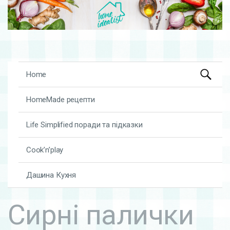
Search
Skip to content
Home
for:
HomeMade рецепти
Life Simplified поради та підказки
Cook’n’play
Дашина Кухня
Сирні палички