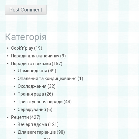
Категорія
Cook'n'play
(19)
Поради для відпочинку
(9)
Поради та підказки
(157)
Домоведення
(49)
Опалення та кондиціювання
(1)
Охолодження
(32)
Прання рада
(26)
Приготування поради
(44)
Сервірування
(6)
Рецепти
(427)
Вечеря вдома
(121)
Для вегетаріанців
(98)