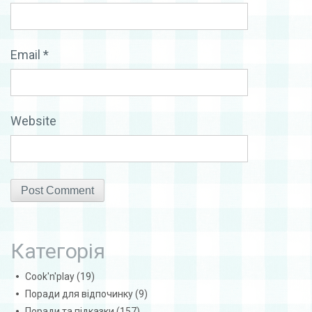
Email
*
Website
Категорія
Cook'n'play
(19)
Поради для відпочинку
(9)
Поради та підказки
(157)