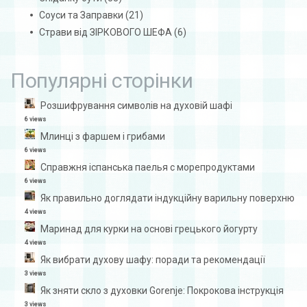
Соуси та Заправки
(21)
Страви від ЗІРКОВОГО ШЕФА
(6)
Популярні сторінки
Розшифрування символів на духовій шафі
6 views
Млинці з фаршем і грибами
6 views
Справжня іспанська паелья с морепродуктами
6 views
Як правильно доглядати індукційну варильну поверхню
4 views
Маринад для курки на основі грецького йогурту
4 views
Як вибрати духову шафу: поради та рекомендації
3 views
Як зняти скло з духовки Gorenje: Покрокова інструкція
3 views