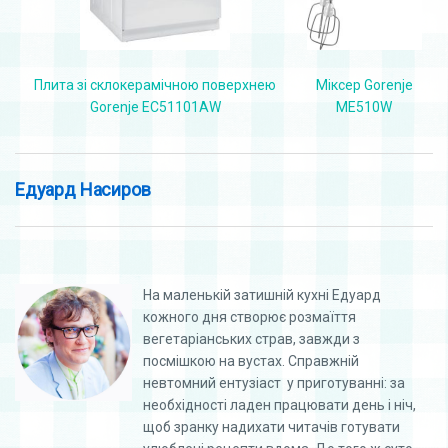
Міксер Gorenje
Плита зі склокерамічною поверхнею
ME510W
Gorenje EC51101AW
Едуард Насиров
На маленькій затишній кухні Едуард
кожного дня створює розмаїття
вегетаріанських страв, завжди з
посмішкою на вустах. Справжній
невтомний ентузіаст у приготуванні: за
необхідності ладен працювати день і ніч,
щоб зранку надихати читачів готувати