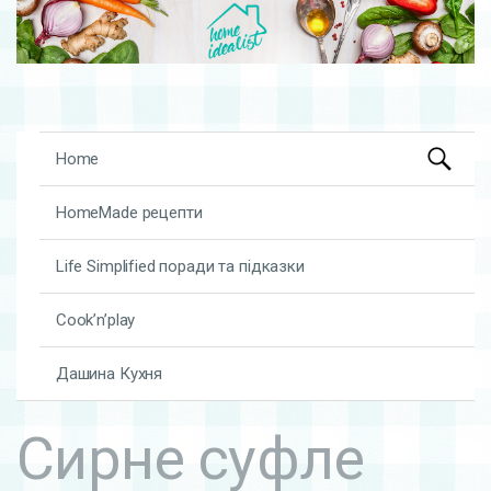
Search
Skip to content
Home
for:
HomeMade рецепти
Life Simplified поради та підказки
Cook’n’play
Дашина Кухня
Сирне суфле