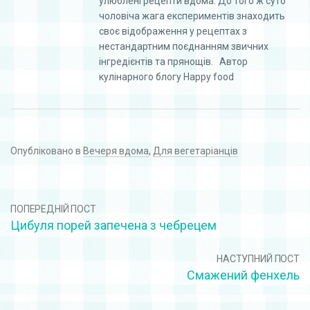
улюблені рецепти вдома. До того ж суто
чоловіча жага експериментів знаходить
своє відображення у рецептах з
нестандартним поєднанням звичних
інгредієнтів та прянощів. Автор
кулінарного блогу Happy food
Опубліковано в
Вечеря вдома
,
Для вегетаріанців
ПОПЕРЕДНІЙ ПОСТ
Цибуля порей запечена з чебрецем
НАСТУПНИЙ ПОСТ
Смажений фенхель