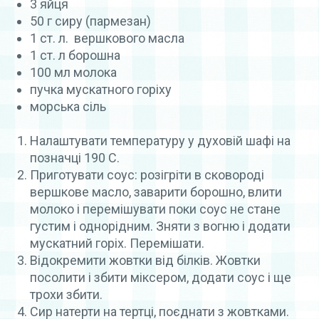
3 яйця
50 г сиру (пармезан)
1 ст. л. вершкового масла
1 ст. л борошна
100 мл молока
пучка мускатного горіху
морська сіль
Налаштувати температуру у духовій шафі на
позначці 190 С.
Приготувати соус: розігріти в сковороді
вершкове масло, заварити борошно, влити
молоко і перемішувати поки соус не стане
густим і однорідним. Зняти з вогню і додати
мускатний горіх. Перемішати.
Відокремити жовтки від білків. Жовтки
посолити і збити міксером, додати соус і ще
трохи збити.
Сир натерти на тертці, поєднати з жовтками.