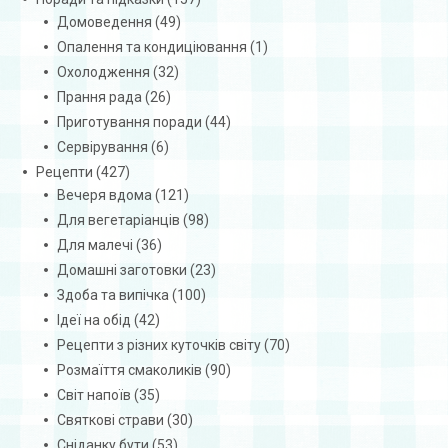
Домоведення
(49)
Опалення та кондиціювання
(1)
Охолодження
(32)
Прання рада
(26)
Приготування поради
(44)
Сервірування
(6)
Рецепти
(427)
Вечеря вдома
(121)
Для вегетаріанців
(98)
Для малечі
(36)
Домашні заготовки
(23)
Здоба та випічка
(100)
Ідеї на обід
(42)
Рецепти з різних куточків світу
(70)
Розмаїття смаколиків
(90)
Світ напоїв
(35)
Святкові страви
(30)
Сніданку бути
(53)