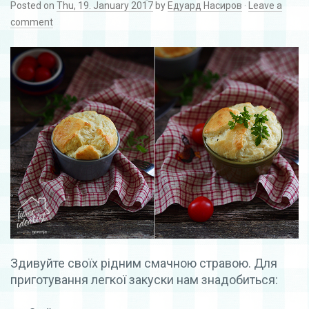
Posted on
Thu, 19. January 2017
by
Едуард Насиров
·
Leave a
comment
Здивуйте своїх рідним смачною стравою. Для
приготування легкої закуски нам знадобиться: