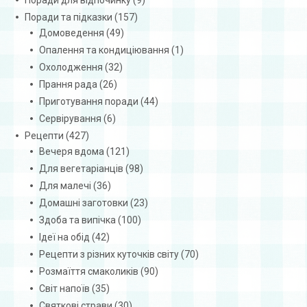
Поради та підказки
(157)
Домоведення
(49)
Опалення та кондиціювання
(1)
Охолодження
(32)
Прання рада
(26)
Приготування поради
(44)
Сервірування
(6)
Рецепти
(427)
Вечеря вдома
(121)
Для вегетаріанців
(98)
Для малечі
(36)
Домашні заготовки
(23)
Здоба та випічка
(100)
Ідеї на обід
(42)
Рецепти з різних куточків світу
(70)
Розмаїття смаколиків
(90)
Світ напоїв
(35)
Святкові страви
(30)