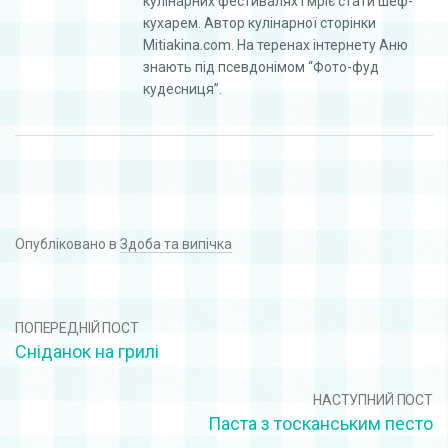
кулінарних фестивалях і мріє стати шеф-
кухарем. Автор кулінарної сторінки
Mitiakina.com. На теренах інтернету Аню
знають під псевдонімом “Фото-фуд
кудесниця”.
Опубліковано в
Здоба та випічка
ПОПЕРЕДНІЙ ПОСТ
Сніданок на грилі
НАСТУПНИЙ ПОСТ
Паста з тосканським песто