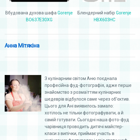
Вбудована духова шафа
Gorenje
Блендерний набір
Gorenje
BO637E30XG
HBX603HC
Анна Мітякіна
З кулінарним світом Аню поєднала
професійна фуд-фотографія, адже перше
знайомство з розмаїттям кулінарних
шедеврів відбулося саме через об’єктив.
Цього для Ані виявилось замало:
хотілось не тільки фотографувати, а й
самій готувати. Сьогодні наша фото-фуд
чарівниця проводить дитячі майстер-
класи з випічки, приймає участь в