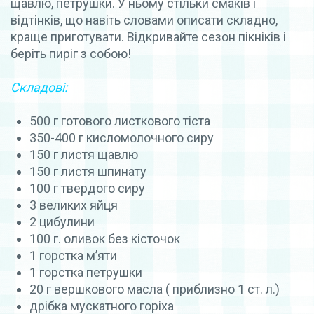
щавлю, петрушки. У ньому стільки смаків і
відтінків, що навіть словами описати складно,
краще приготувати. Відкривайте сезон пікніків і
беріть пиріг з собою!
Складові:
500 г готового листкового тіста
350-400 г кисломолочного сиру
150 г листя щавлю
150 г листя шпинату
100 г твердого сиру
3 великих яйця
2 цибулини
100 г. оливок без кісточок
1 горстка м’яти
1 горстка петрушки
20 г вершкового масла ( приблизно 1 ст. л.)
дрібка мускатного горіха