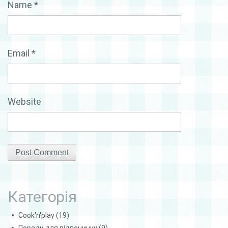
Name
*
Email
*
Website
Категорія
Cook'n'play
(19)
Поради для відпочинку
(9)