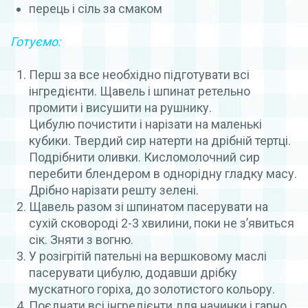
перець і сіль за смаком
Готуємо:
Перш за все необхідно підготувати всі
інгредієнти. Щавель і шпинат ретельно
промити і висушити на рушнику.
Цибулю почистити і нарізати на маленькі
кубики. Твердий сир натерти на дрібній тертці.
Подрібнити оливки. Кисломолочний сир
перебити блендером в однорідну гладку масу.
Дрібно нарізати решту зелені.
Щавель разом зі шпинатом пасерувати на
сухій сковороді 2-3 хвилини, поки не з’явиться
сік. Зняти з вогню.
У розігрітій пательні на вершковому маслі
пасерувати цибулю, додавши дрібку
мускатного горіха, до золотистого кольору.
Поєднати всі інгредієнти для начинки і гарно