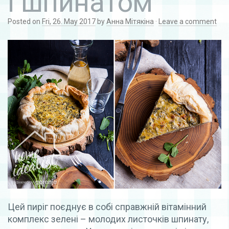
і шпинатом
Posted on
Fri, 26. May 2017
by
Анна Мітякіна
·
Leave a comment
Цей пиріг поєднує в собі справжній вітамінний
комплекс зелені – молодих листочків шпинату,