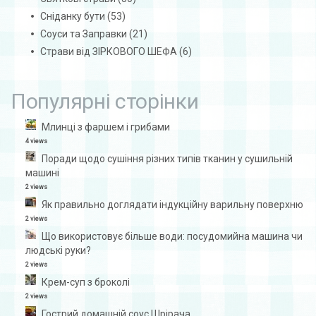
Сніданку бути
(53)
Соуси та Заправки
(21)
Страви від ЗІРКОВОГО ШЕФА
(6)
Популярні сторінки
Млинці з фаршем і грибами
4 views
Поради щодо сушіння різних типів тканин у сушильній
машині
2 views
Як правильно доглядати індукційну варильну поверхню
2 views
Що використовує більше води: посудомийна машина чи
людські руки?
2 views
Крем-суп з броколі
2 views
Гострий домашній соус Шрірача