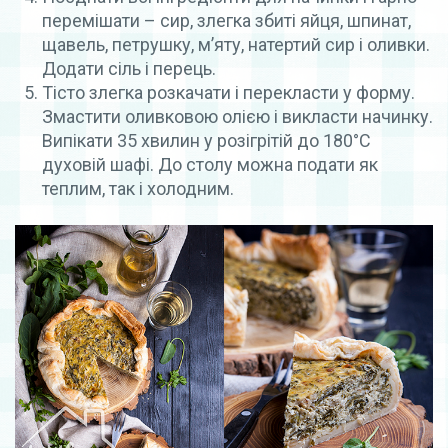
перемішати – сир, злегка збиті яйця, шпинат,
щавель, петрушку, м’яту, натертий сир і оливки.
Додати сіль і перець.
Тісто злегка розкачати і перекласти у форму.
Змастити оливковою олією і викласти начинку.
Випікати 35 хвилин у розігрітій до 180°С
духовій шафі. До столу можна подати як
теплим, так і холодним.