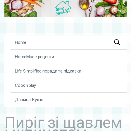
Search
Skip to content
Home
for:
HomeMade рецепти
Life Simplified поради та підказки
Cook’n’play
Дашина Кухня
Пиріг зі щавлем