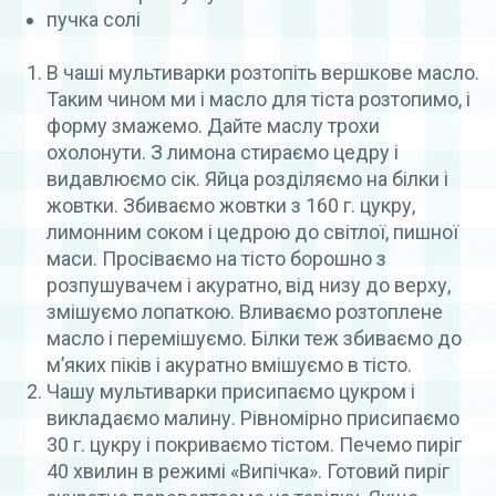
пучка солі
В чаші мультиварки розтопіть вершкове масло.
Таким чином ми і масло для тіста розтопимо, і
форму змажемо. Дайте маслу трохи
охолонути. З лимона стираємо цедру і
видавлюємо сік. Яйца розділяємо на білки і
жовтки. Збиваємо жовтки з 160 г. цукру,
лимонним соком і цедрою до світлої, пишної
маси. Просіваємо на тісто борошно з
розпушувачем і акуратно, від низу до верху,
змішуємо лопаткою. Вливаємо розтоплене
масло і перемішуємо. Білки теж збиваємо до
м’яких піків і акуратно вмішуємо в тісто.
Чашу мультиварки присипаємо цукром і
викладаємо малину. Рівномірно присипаємо
30 г. цукру і покриваємо тістом. Печемо пиріг
40 хвилин в режимі «Випічка». Готовий пиріг