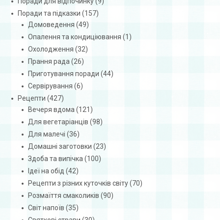
Поради для відпочинку
(9)
Поради та підказки
(157)
Домоведення
(49)
Опалення та кондиціювання
(1)
Охолодження
(32)
Прання рада
(26)
Приготування поради
(44)
Сервірування
(6)
Рецепти
(427)
Вечеря вдома
(121)
Для вегетаріанців
(98)
Для малечі
(36)
Домашні заготовки
(23)
Здоба та випічка
(100)
Ідеї на обід
(42)
Рецепти з різних куточків світу
(70)
Розмаїття смаколиків
(90)
Світ напоїв
(35)