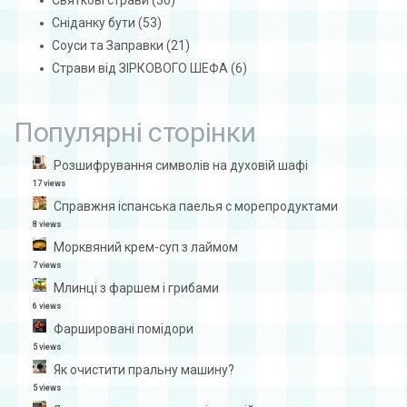
Святкові страви
(30)
Сніданку бути
(53)
Соуси та Заправки
(21)
Страви від ЗІРКОВОГО ШЕФА
(6)
Популярні сторінки
Розшифрування символів на духовій шафі
17 views
Справжня іспанська паелья с морепродуктами
8 views
Морквяний крем-суп з лаймом
7 views
Млинці з фаршем і грибами
6 views
Фаршировані помідори
5 views
Як очистити пральну машину?
5 views