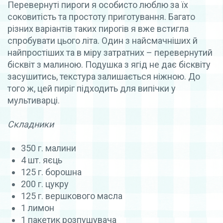
Перевернуті пироги я особисто люблю за їх
соковитість та простоту приготування.
Багато
різних варіантів таких пирогів я вже встигла
спробувати цього літа.
Один з найсмачніших й
найпростіших та в міру затратних – перевернутий
бісквіт з малиною. Подушка з ягід
не дає бісквіту
засушитись, текстура залишається ніжною. До
того ж, цей пиріг підходить для випічки у
мультиварці.
Складники
350 г. малини
4 шт. яєць
125 г. борошна
200 г. цукру
125 г. вершкового масла
1 лимон
1 пакетик розпушувача