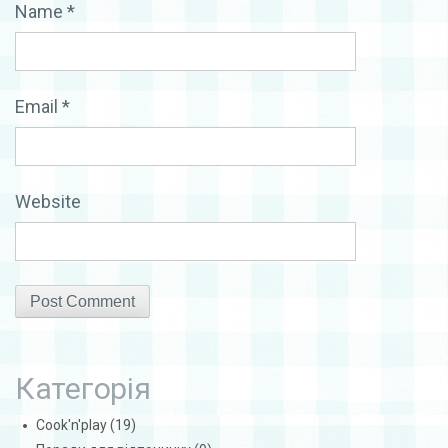
Name
*
Email
*
Website
Категорія
Cook'n'play
(19)