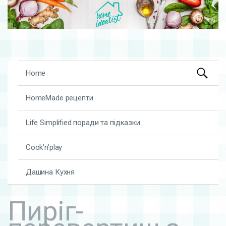
Search
Skip to content
Home
for:
HomeMade рецепти
Life Simplified поради та підказки
Cook’n’play
Дашина Кухня
Пиріг-