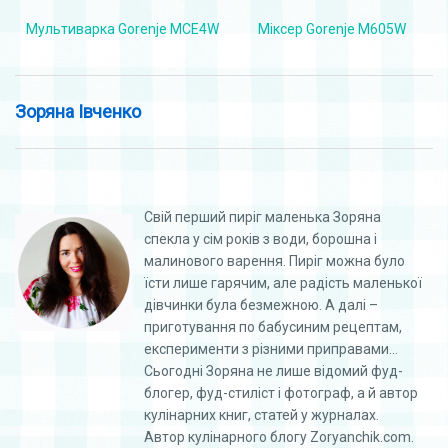
Мультиварка Gorenje MCE4W
Міксер Gorenje M605W
Зоряна Івченко
Свій перший пиріг маленька Зоряна
спекла у сім років з води, борошна і
малинового варення. Пиріг можна було
їсти лише гарячим, але радість маленької
дівчинки була безмежною. А далі –
приготування по бабусиним рецептам,
експерименти з різними приправами…
Сьогодні Зоряна не лише відомий фуд-
блогер, фуд-стиліст і фотограф, а й автор
кулінарних книг, статей у журналах.
Автор кулінарного блогу Zoryanchik.com.