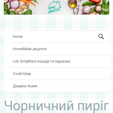
Search
Skip to content
Home
for:
HomeMade рецепти
Life Simplified поради та підказки
Cook’n’play
Дашина Кухня
Чорничний пиріг