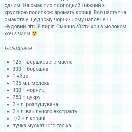
одним. На смак пиріг солодкий і ніжний з
хрусткою посипкою аромату кориці. Вся наступна
смакота у щедрому чорничному наповненні.
Чудовий літній пиріг. Смачно з’їсти хоч з молоком,
хоч з чаєм
Складники
125 г. вершкового масла
300 г. борошна
1 яйце
125 мл. молока
400 г. чорниці
250 г. цукру
2 ч.л. розпушувача
2 ч.л. ванільного екстракту
1/2 ч.л.кориці
пучка мускатного горіха