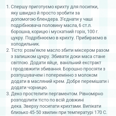
Спершу приготуємо крихту для посипки,
яку швидко й просто зробити за
допомогою блендера. З’єднати у чаші
подрібнювача половину масла, 6 ст.л.
борошна, корицю і мускатний горіх, 100 г.
цукру. Подрібнюємо в крихту. Прибираємо в
холодильник.
Тісто: розм’якле масло збити міксером разом
з залишком цукру. Збивати доки маса стане
світлою. Додати яйце, ванільний екстракт
і продовжити збивання. Борошно просіяти з
розпушувачем і поперемінно з молоком
додати в масляний крем. Добре перемішати і
додати чорницю.
Деко простелити пергаментом. Рівномірно
розподілити тісто по всій довжині
дека. Зверху посипати крихтами. Випікати
близько 45-50 хвилин при температурі 170 С.