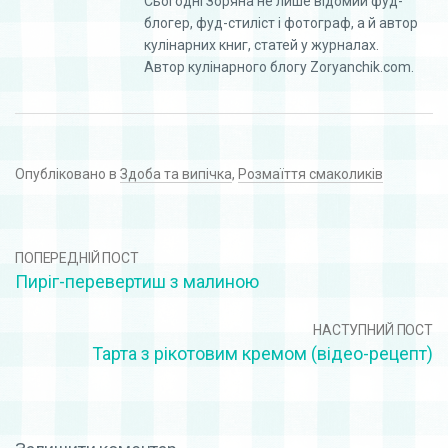
Сьогодні Зоряна не лише відомий фуд-
блогер, фуд-стиліст і фотограф, а й автор
кулінарних книг, статей у журналах.
Автор кулінарного блогу Zoryanchik.com.
Опубліковано в
Здоба та випічка
,
Розмаїття смаколиків
ПОПЕРЕДНІЙ ПОСТ
Пиріг-перевертиш з малиною
НАСТУПНИЙ ПОСТ
Taрта з рікотовим кремом (відео-рецепт)