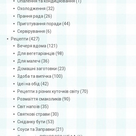
Опалення та кондиціювання
(1)
Охолодження
(32)
Прання рада
(26)
Приготування поради
(44)
Сервірування
(6)
Рецепти
(427)
Вечеря вдома
(121)
Для вегетаріанців
(98)
Для малечі
(36)
Домашні заготовки
(23)
Здоба та випічка
(100)
Ідеї на обід
(42)
Рецепти з різних куточків світу
(70)
Розмаїття смаколиків
(90)
Світ напоїв
(35)
Святкові страви
(30)
Сніданку бути
(53)
Соуси та Заправки
(21)