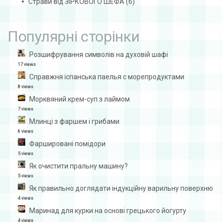
Страви від ЗІРКОВОГО ШЕФА
(6)
Популярні сторінки
Розшифрування символів на духовій шафі
17 views
Справжня іспанська паелья с морепродуктами
8 views
Морквяний крем-суп з лаймом
7 views
Млинці з фаршем і грибами
6 views
Фаршировані помідори
5 views
Як очистити пральну машину?
5 views
Як правильно доглядати індукційну варильну поверхню
4 views
Маринад для курки на основі грецького йогурту
4 views