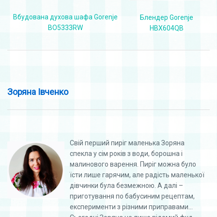
Вбудована духова шафа Gorenje
Блендер Gorenje
BO5333RW
HBX604QB
Зоряна Івченко
Свій перший пиріг маленька Зоряна
спекла у сім років з води, борошна і
малинового варення. Пиріг можна було
їсти лише гарячим, але радість маленької
дівчинки була безмежною. А далі –
приготування по бабусиним рецептам,
експерименти з різними приправами…