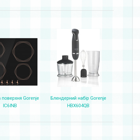
Блендерний набір Gorenje
 поверхня Gorenje
HBX604QB
IC6INB