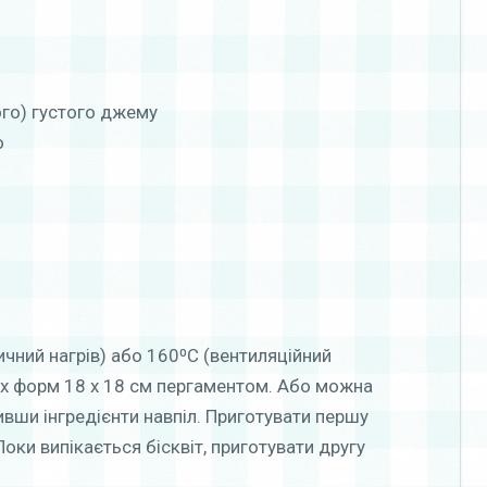
ого) густого джему
о
ичний нагрів) або 160⁰С (вентиляційний
их форм 18 х 18 см пергаментом. Або можна
вши інгредієнти навпіл. Приготувати першу
Поки випікається бісквіт, приготувати другу