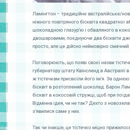
Ламінгтон – традиційне австралійське/нов
ніжного повітряного бісквіта квадратної 
шоколадною глазур’ю і обваляного в кокос
двошаровими, поєднуючи два бісквіти дж
просто, але це дійсно неймовірно смачний
Поговорюють, що появі своєї назви тістеч
губернатору штату Квінсленд в Австралії в
ж тістечкам присвоїли його ім’я. За однією
бісквіт в розтоплений шоколад. Барон Лам
бісквіт в кокосовій стружці, щоб при поїд
Відмінна ідея, чи не так? Дехто з новозе
з’явилися саме у них.
Так чи інакше, це тістечко міцно прижилося