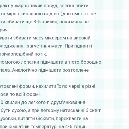
тракт у жаростійкий посуд, злегка збити
з помірно киплячою водою (дно ємності не
и збивати ще 3-5 хвилин, поки маса не
ричі.
жувати збивати масу міксером на високій
лодження і загустіння маси. При піднятті
трічкоподібний потік.
опомогою лопатки підмішати в тісто борошно,
пала. Аналогічно підмішати розтоплене
овлені форми, нахилити їх по черзі в різні
ося по всій формі.
 20 хвилин до легкого підрум’янювання і
 бути сухою, а при легкому натисканні бісквіт
ховки, витягти бісквіти, перекласти на
ри кімнатній температурі на 4-6 годин.