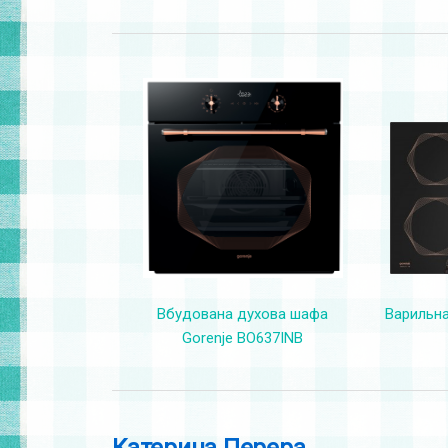
Вбудована духова шафа
Варильна
Gorenje BO637INB