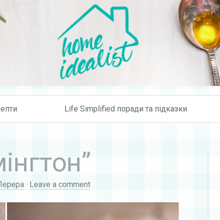
Skip to content
епти
Life Simplified поради та підказки
мінгтон”
Перера
·
Leave a comment