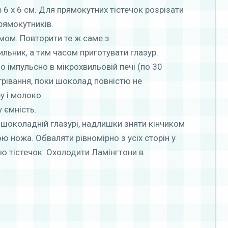
в 6 х 6 см. Для прямокутних тістечок розрізати
рямокутників.
мом. Повторити те ж саме з
ильник, а тим часом приготувати глазур.
о імпульсно в мікрохвильовій печі (по 30
грівання, поки шоколад повністю не
у і молоко.
 ємність.
в шоколадній глазурі, надлишки зняти кінчиком
 ножа. Обваляти рівномірно з усіх сторін у
ю тістечок. Охолодити Ламінгтони в