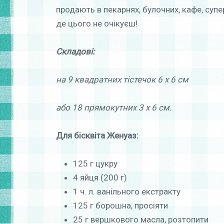
продають в пекарнях, булочних, кафе, супер
де цього не очікуєш!
Складові:
на 9 квадратних тістечок 6 х 6 см
або 18 прямокутних 3 х 6 см.
Для бісквіта Женуаз:
125 г цукру
4 яйця (200 г)
1 ч. л. ванільного екстракту
125 г борошна, просіяти
25 г вершкового масла, розтопити