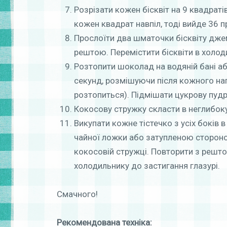
Розрізати кожен бісквіт на 9 квадраті
кожен квадрат навпіл, тоді вийде 36 п
Прослоїти два шматочки бісквіту дже
рештою. Перемістити бісквіти в холод
Розтопити шоколад на водяній бані аб
секунд, розмішуючи після кожного на
розтопиться). Підмішати цукрову пудр
Кокосову стружку скласти в неглибоку
Викупати кожне тістечко з усіх боків 
чайної ложки або затупленою стороною
кокосовій стружці. Повторити з решто
холодильнику до застигання глазурі.
Смачного!
Рекомендована техніка: