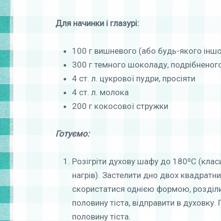
Для начинки і глазурі:
100 г вишневого (або будь-якого інш
300 г темного шоколаду, подрібненог
4 ст. л. цукрової пудри, просіяти
4 ст. л. молока
200 г кокосової стружки
Готуємо:
Розігріти духову шафу до 180⁰С (клас
нагрів). Застелити дно двох квадратн
скористатися однією формою, розділи
половину тіста, відправити в духовку. 
половину тіста.