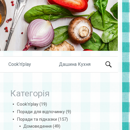
Search
Cook’n’play
Дашина Кухня
for:
Категорія
Cook'n'play
(19)
Поради для відпочинку
(9)
Поради та підказки
(157)
Домоведення
(49)