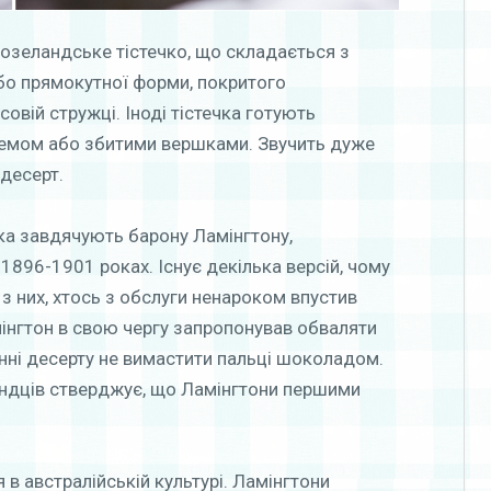
озеландське тістечко, що складається з
або прямокутної форми, покритого
овій стружці. Іноді тістечка готують
емом або збитими вершками. Звучить дуже
 десерт.
ка завдячують барону Ламінгтону,
 1896-1901 роках. Існує декілька версій, чому
 з них, хтось з обслуги ненароком впустив
інгтон в свою чергу запропонував обваляти
анні десерту не вимастити пальці шоколадом.
ландців стверджує, що Ламінгтони першими
 в австралійській культурі. Ламінгтони