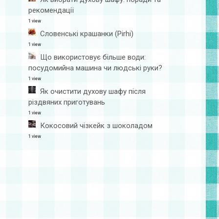
рекомендації
1 view
Словенські крашанки (Pirhi)
1 view
Що використовує більше води:
посудомийна машина чи людські руки?
1 view
Як очистити духову шафу після
різдвяних приготувань
1 view
Кокосовий чізкейк з шоколадом
1 view