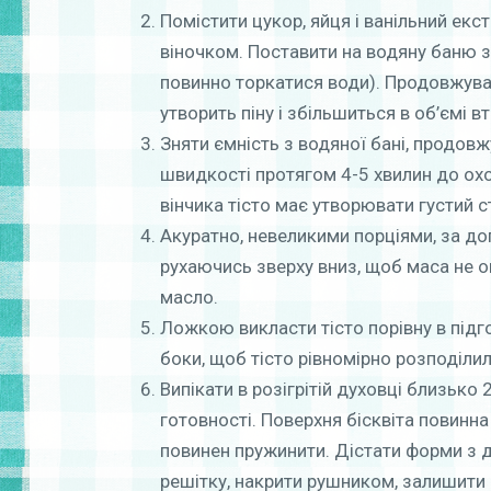
Помістити цукор, яйця і ванільний екс
віночком. Поставити на водяну баню 
повинно торкатися води). Продовжуват
утворить піну і збільшиться в об’ємі вт
Зняти ємність з водяної бані, продов
швидкості протягом 4-5 хвилин до охо
вінчика тісто має утворювати густий с
Акуратно, невеликими порціями, за д
рухаючись зверху вниз, щоб маса не о
масло.
Ложкою викласти тісто порівну в підгот
боки, щоб тісто рівномірно розподілил
Випікати в розігрітій духовці близько
готовності. Поверхня бісквіта повинна
повинен пружинити. Дістати форми з ду
решітку, накрити рушником, залишити п