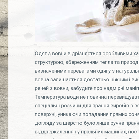
Одяг з вовни відрізняється особливими х
структурою, збереженням тепла та приро
визначеними перевагами одягу з натурально
вовна залишається достатньо ніжним і виб
речей з вовни, забудьте про надмірні мані
Температура води не повинна перевищуват
спеціальні розчини для прання виробів з в
поверхні, уникаючи попадання прямих сон
догляду за шерстю було лише ручне прання.
віддзеркалення і у пральних машинах, пос