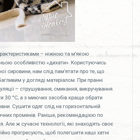
арактеристиками – ніжною та м’якою
дньою особливістю «дихати». Користуючись
ї сировини, нам слід пам’ятати про те, що
агливим у догляді матеріалом. При пранні
пуляції – струшування, смикання, викручування.
и 30 °С, а з миючих засобів краще обрати
овни. Сушити одяг слід на горизонтальній
ячних променів. Раніше, рекомендацією по
 Але ж сучасні технології, які знаходять своє
тійно прогресують, щоб полегшити наші хатні