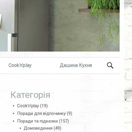
Search
Cook’n’play
Дашина Кухня
for:
Категорія
Cook'n'play
(19)
Поради для відпочинку
(9)
Поради та підказки
(157)
Домоведення
(49)