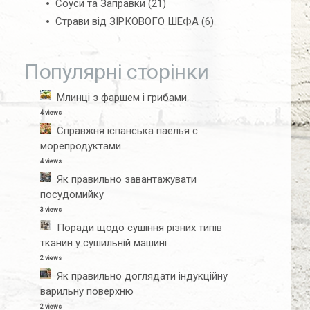
Соуси та Заправки
(21)
Страви від ЗІРКОВОГО ШЕФА
(6)
Популярні сторінки
Млинці з фаршем і грибами
4 views
Справжня іспанська паелья с
морепродуктами
4 views
Як правильно завантажувати
посудомийку
3 views
Поради щодо сушіння різних типів
тканин у сушильній машині
2 views
Як правильно доглядати індукційну
варильну поверхню
2 views