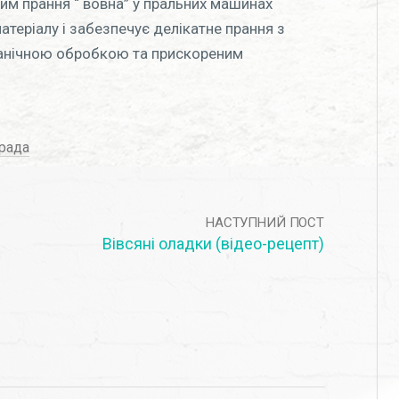
жим прання “ вовна” у пральних машинах
атеріалу і забезпечує делікатне прання з
ханічною обробкою та прискореним
рада
НАСТУПНИЙ ПОСТ
Вівсяні оладки (відео-рецепт)