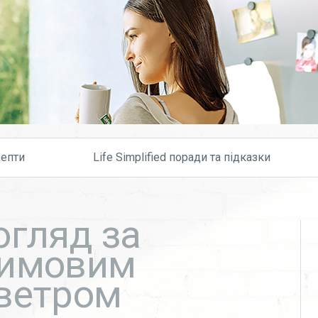
Skip to content
епти
Life Simplified поради та підказки
огляд за
зимовим
ветром