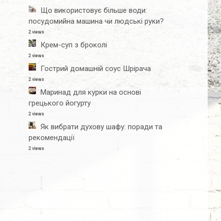
Що використовує більше води:
посудомийна машина чи людські руки?
2 views
Крем-суп з броколі
2 views
Гострий домашній соус Шрірача
2 views
Маринад для курки на основі
грецького йогурту
2 views
Як вибрати духову шафу: поради та
рекомендації
2 views