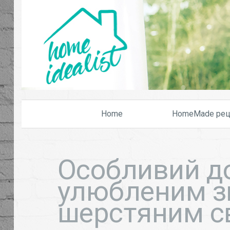
Home
HomeMade рец
Особливий д
улюбленим 
шерстяним с