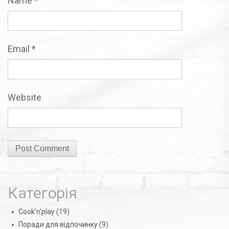
Name
*
Email
*
Website
Категорія
Cook'n'play
(19)
Поради для відпочинку
(9)