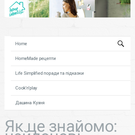
Search
Skip to content
Home
for:
HomeMade рецепти
Life Simplified поради та підказки
Cook’n’play
Дашина Кухня
Як це знайомо: