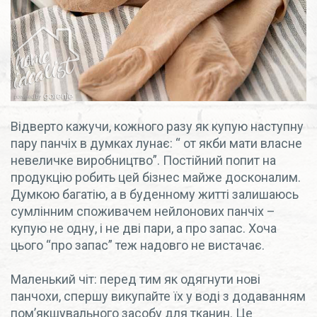
Відверто кажучи, кожного разу як купую наступну
пару панчіх в думках лунає: “ от якби мати власне
невеличке виробництво”. Постійний попит на
продукцію робить цей бізнес майже досконалим.
Думкою багатію, а в буденному житті залишаюсь
сумлінним споживачем нейлонових панчіх –
купую не одну, і не дві пари, а про запас. Хоча
цього “про запас” теж надовго не вистачає.
Маленький чіт: перед тим як одягнути нові
панчохи, спершу викупайте їх у воді з додаванням
пом’якшувального засобу для тканин. Це