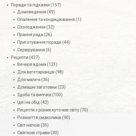
Поради та підказки
(157)
Домоведення
(49)
Опалення та кондиціювання
(1)
Охолодження
(32)
Прання рада
(26)
Приготування поради
(44)
Сервірування
(6)
Рецепти
(427)
Вечеря вдома
(121)
Для вегетаріанців
(98)
Для малечі
(36)
Домашні заготовки
(23)
Здоба та випічка
(100)
Ідеї на обід
(42)
Рецепти з різних куточків світу
(70)
Розмаїття смаколиків
(90)
Світ напоїв
(35)
Святкові страви
(30)