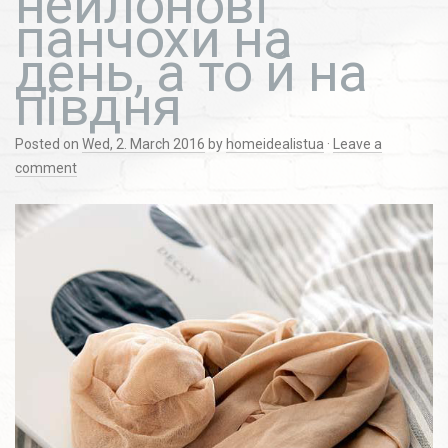
нейлонові
панчохи на
день, а то й на
півдня
Posted on
Wed, 2. March 2016
by
homeidealistua
·
Leave a
comment