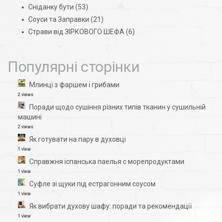
Сніданку бути
(53)
Соуси та Заправки
(21)
Страви від ЗІРКОВОГО ШЕФА
(6)
Популярні сторінки
Млинці з фаршем і грибами
2 views
Поради щодо сушіння різних типів тканин у сушильній
машині
2 views
Як готувати на пару в духовці
1 view
Справжня іспанська паелья с морепродуктами
1 view
Суфле зі щуки під естрагонним соусом
1 view
Як вибрати духову шафу: поради та рекомендації
1 view