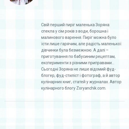
Свій перший пиріг маленька Зоряна
спекла у сім років з води, борошна і
малинового варення. Пиріг можна було
їсти лише гарячим, але радість маленької
дівчинки була безмежною. А далі –
приготування по бабусиним рецептам,
експерименти з різними приправами…
Сьогодні Зоряна не лише відомий фуд-
блогер, фуд-стиліст і фотограф, а й автор
кулінарних книг, статей у журналах. Автор
кулінарного блогу Zoryanchik.com.