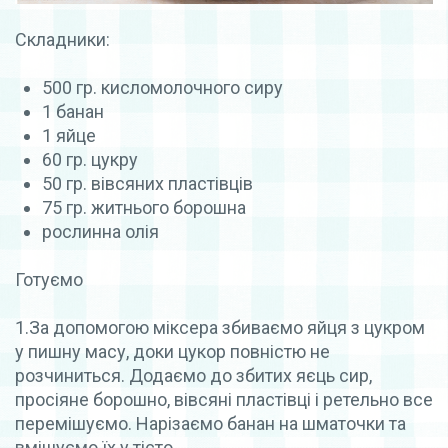
Складники:
500 гр. кисломолочного сиру
1 банан
1 яйце
60 гр. цукру
50 гр. вівсяних пластівців
75 гр. житнього борошна
рослинна олія
Готуємо
1.За допомогою міксера збиваємо яйця з цукром
у пишну масу, доки цукор повністю не
розчиниться. Додаємо до збитих яєць сир,
просіяне борошно, вівсяні пластівці і ретельно все
перемішуємо. Нарізаємо банан на шматочки та
вмішуємо їх у тісто.