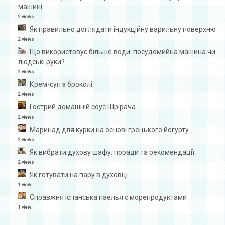
машині
2 views
Як правильно доглядати індукційну варильну поверхню
2 views
Що використовує більше води: посудомийна машина чи
людські руки?
2 views
Крем-суп з броколі
2 views
Гострий домашній соус Шрірача
2 views
Маринад для курки на основі грецького йогурту
2 views
Як вибрати духову шафу: поради та рекомендації
2 views
Як готувати на пару в духовці
1 view
Справжня іспанська паелья с морепродуктами
1 view