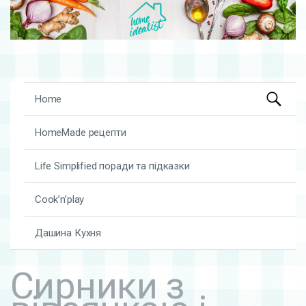
Search
Skip to content
Home
for:
HomeMade рецепти
Life Simplified поради та підказки
Cook’n’play
Дашина Кухня
Сирники з