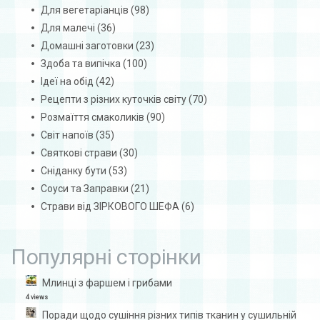
Для вегетаріанців
(98)
Для малечі
(36)
Домашні заготовки
(23)
Здоба та випічка
(100)
Ідеї на обід
(42)
Рецепти з різних куточків світу
(70)
Розмаїття смаколиків
(90)
Світ напоїв
(35)
Святкові страви
(30)
Сніданку бути
(53)
Соуси та Заправки
(21)
Страви від ЗІРКОВОГО ШЕФА
(6)
Популярні сторінки
Млинці з фаршем і грибами
4 views
Поради щодо сушіння різних типів тканин у сушильній