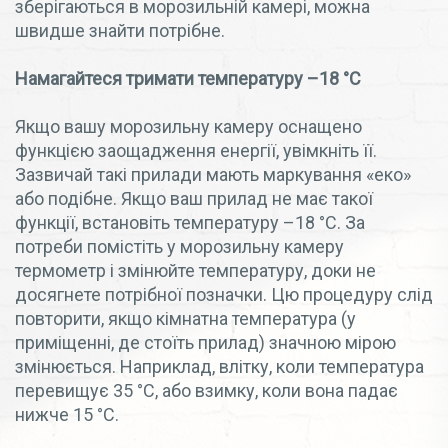
зберігаються в морозильній камері, можна
швидше знайти потрібне.
Намагайтеся тримати температуру –18 °C
Якщо вашу морозильну камеру оснащено
функцією заощадження енергії, увімкніть її.
Зазвичай такі прилади мають маркування «еко»
або подібне. Якщо ваш прилад не має такої
функції, встановіть температуру –18 °C. За
потреби помістіть у морозильну камеру
термометр і змінюйте температуру, доки не
досягнете потрібної позначки. Цю процедуру слід
повторити, якщо кімнатна температура (у
приміщенні, де стоїть прилад) значною мірою
змінюється. Наприклад, влітку, коли температура
перевищує 35 °C, або взимку, коли вона падає
нижче 15 °C.