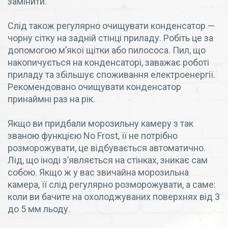
замінити.
Слід також регулярно очищувати конденсатор —
чорну сітку на задній стінці приладу. Робіть це за
допомогою м’якої щітки або пилососа. Пил, що
накопичується на конденсаторі, заважає роботі
приладу та збільшує споживання електроенергії.
Рекомендовано очищувати конденсатор
принаймні раз на рік.
Якщо ви придбали морозильну камеру з так
званою функцією No Frost, її не потрібно
розморожувати, це відбувається автоматично.
Лід, що іноді з’являється на стінках, зникає сам
собою. Якщо ж у вас звичайна морозильна
камера, її слід регулярно розморожувати, а саме:
коли ви бачите на охолоджуваних поверхнях від 3
до 5 мм льоду.