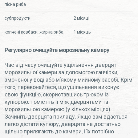
пісна риба
субпродукти
2 місяці
копчені ковбаси, жирна риба
1 місяць
Регулярно очищуйте морозильну камеру
Час від часу очищуйте ущільнення дверцят
морозильної камери за допомогою ганчірки,
змоченої у воді або м’якому мийному засобі. Крім
того, переконайтеся, що ущільнення виконує
свою функцію, скориставшись трюком із
купюрою: помістіть її між дверцятами та
морозильною камерою (у кількох місцях).
Зачиніть дверцята приладу. Якщо вам вдасться
легко дістати купюру, дверцята не достатньо
щільно прилягають до камери, і їх потрібно