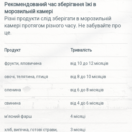
Рекомендований час зберігання їжі в
морозильній камері
Різні продукти слід зберігати в морозильній
камері протягом різного часу. Не забувайте про
це.
Продукт
Тривалість
фрукти, яловичина
від 10 до 12 місяців
овочі, телятина, птиця
від 8 до 10 місяців
оленина
від 6 до 8 місяців
свинина
від 4 до 6 місяців
м’ясний фарш
4 місяці
хліб, випічка, готові страви,
3 місяці