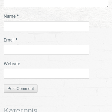
Name
*
Email
*
Website
Категорія