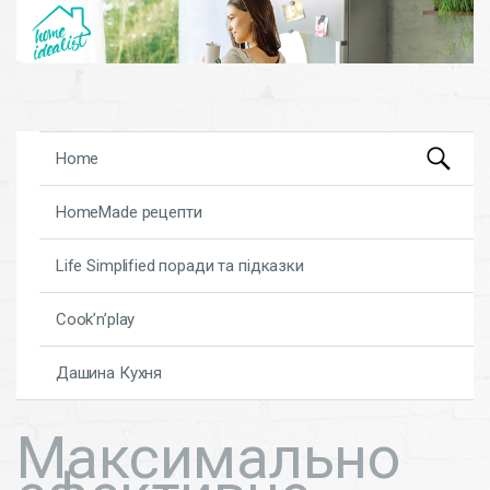
Search
Skip to content
Home
for:
HomeMade рецепти
Life Simplified поради та підказки
Cook’n’play
Дашина Кухня
Максимально