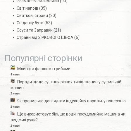
Розмаїття смаколиків
(90)
Світ напоїв
(35)
Святкові страви
(30)
Сніданку бути
(53)
Соуси та Заправки
(21)
Страви від ЗІРКОВОГО ШЕФА
(6)
Популярні сторінки
Млинці з фаршем і грибами
4 views
Поради щодо сушіння різних типів тканин у сушильній
машині
2 views
Як правильно доглядати індукційну варильну поверхню
2 views
Що використовує більше води: посудомийна машина чи
людські руки?
2 views