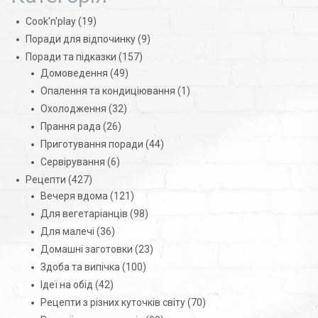
Cook'n'play
(19)
Поради для відпочинку
(9)
Поради та підказки
(157)
Домоведення
(49)
Опалення та кондиціювання
(1)
Охолодження
(32)
Прання рада
(26)
Приготування поради
(44)
Сервірування
(6)
Рецепти
(427)
Вечеря вдома
(121)
Для вегетаріанців
(98)
Для малечі
(36)
Домашні заготовки
(23)
Здоба та випічка
(100)
Ідеї на обід
(42)
Рецепти з різних куточків світу
(70)