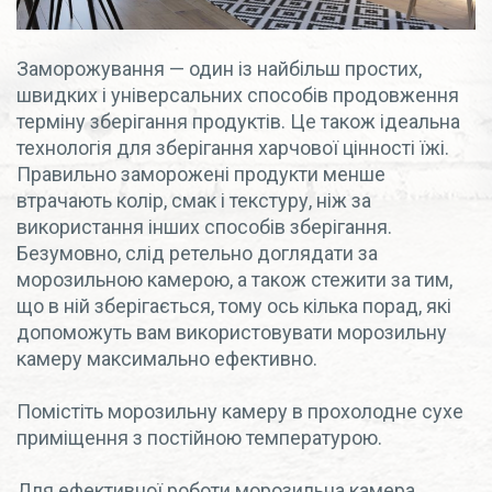
Заморожування — один із найбільш простих,
швидких і універсальних способів продовження
терміну зберігання продуктів. Це також ідеальна
технологія для зберігання харчової цінності їжі.
Правильно заморожені продукти менше
втрачають колір, смак і текстуру, ніж за
використання інших способів зберігання.
Безумовно, слід ретельно доглядати за
морозильною камерою, а також стежити за тим,
що в ній зберігається, тому ось кілька порад, які
допоможуть вам використовувати морозильну
камеру максимально ефективно.
Помістіть морозильну камеру в прохолодне сухе
приміщення з постійною температурою.
Для ефективної роботи морозильна камера