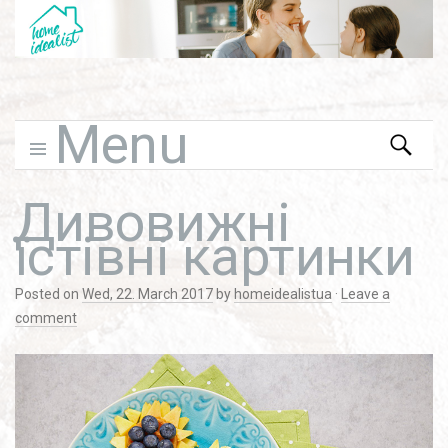
Menu
Search
for:
Skip to content
Дивовижні
їстівні картинки
Posted on
Wed, 22. March 2017
by
homeidealistua
·
Leave a
comment