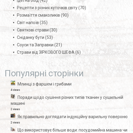
Ідеї на обід
(42)
Рецепти з різних куточків світу
(70)
Розмаїття смаколиків
(90)
Світ напоїв
(35)
Святкові страви
(30)
Сніданку бути
(53)
Соуси та Заправки
(21)
Страви від ЗІРКОВОГО ШЕФА
(6)
Популярні сторінки
Млинці з фаршем і грибами
4 views
Поради щодо сушіння різних типів тканин у сушильній
машині
2 views
Як правильно доглядати індукційну варильну поверхню
2 views
Що використовує більше води: посудомийна машина чи