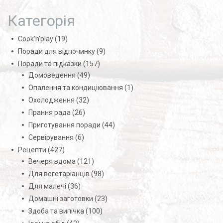
Категорія
Cook'n'play
(19)
Поради для відпочинку
(9)
Поради та підказки
(157)
Домоведення
(49)
Опалення та кондиціювання
(1)
Охолодження
(32)
Прання рада
(26)
Приготування поради
(44)
Сервірування
(6)
Рецепти
(427)
Вечеря вдома
(121)
Для вегетаріанців
(98)
Для малечі
(36)
Домашні заготовки
(23)
Здоба та випічка
(100)