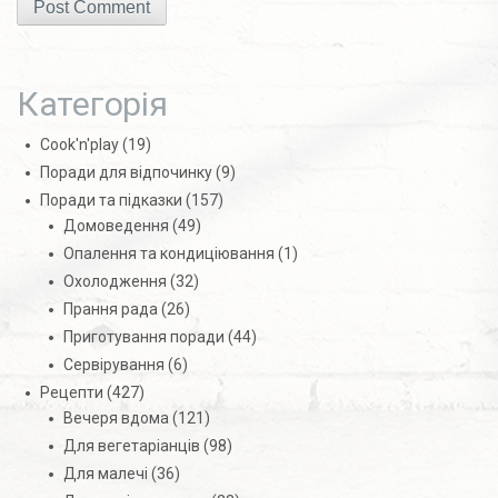
Категорія
Cook'n'play
(19)
Поради для відпочинку
(9)
Поради та підказки
(157)
Домоведення
(49)
Опалення та кондиціювання
(1)
Охолодження
(32)
Прання рада
(26)
Приготування поради
(44)
Сервірування
(6)
Рецепти
(427)
Вечеря вдома
(121)
Для вегетаріанців
(98)
Для малечі
(36)