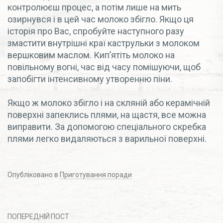
контролюєш процес, а потім лише на мить
озирнувся і в цей час молоко збігло. Якщо ця
історія про Вас, спробуйте наступного разу
змастити внутрішні краї каструльки з молоком
вершковим маслом. Кип’ятіть молоко на
повільному вогні, час від часу помішуючи, щоб
запобігти інтенсивному утворенню піни.
Якщо ж молоко збігло і на скляній або керамічній
поверхні запеклись плями, на щастя, все можна
виправити. За допомогою спеціального скребка
плями легко видаляються з варильної поверхні.
Опубліковано в
Приготування поради
ПОПЕРЕДНІЙ ПОСТ