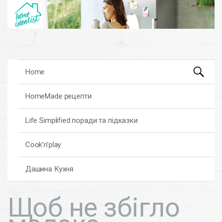
Search
Skip to content
Home
for:
HomeMade рецепти
Life Simplified поради та підказки
Cook’n’play
Дашина Кухня
Щоб не збігло