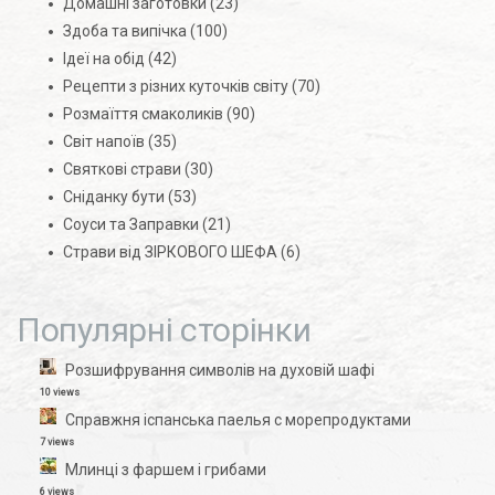
Домашні заготовки
(23)
Здоба та випічка
(100)
Ідеї на обід
(42)
Рецепти з різних куточків світу
(70)
Розмаїття смаколиків
(90)
Світ напоїв
(35)
Святкові страви
(30)
Сніданку бути
(53)
Соуси та Заправки
(21)
Страви від ЗІРКОВОГО ШЕФА
(6)
Популярні сторінки
Розшифрування символів на духовій шафі
10 views
Справжня іспанська паелья с морепродуктами
7 views
Млинці з фаршем і грибами
6 views