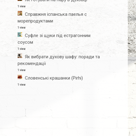
1 view
Справжня іспанська паелья с
морепродуктами
1 view
Суфле зі щуки під естрагонним
соусом
1 view
Як вибрати духову шафу: поради та
рекомендації
1 view
Словенські крашанки (Pirhi)
1 view