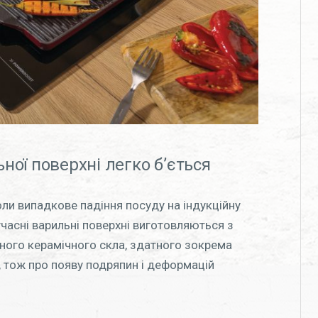
ьної поверхні легко б’ється
ли випадкове падіння посуду на індукційну
часні варильні поверхні виготовляються з
ного керамічного скла, здатного зокрема
 тож про появу подряпин і деформацій