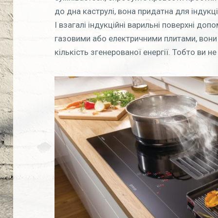
до дна каструлі, вона придатна для індукці
І взагалі індукційні варильні поверхні до
газовими або електричними плитами, вони
кількість згенерованої енергії. Тобто ви н