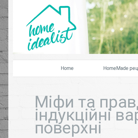
Home
HomeMade рец
Міфи та прав
індукційні ва
поверхні