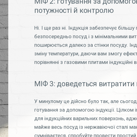
МІФ 2: готування за допомогою
потужності й контролю
Ні. І ще раз ні. Індукція забезпечує більшу
безпосередньо посуд і з мінімальними витр
поширюється далеко за стінки посуду. Інд
зміну температури, даючи вам змогу ефект
порівнянні з газовими плитами індукційні в
МІФ 3: доведеться витратити 
У минулому це дійсно було так, але сьогод
готування за допомогою індукції. Цілком і
для індукційних варильних поверхонь, адже
майже весь посуд із нержавіючої сталі ма
сумніваєтеся, спробуйте провести простий