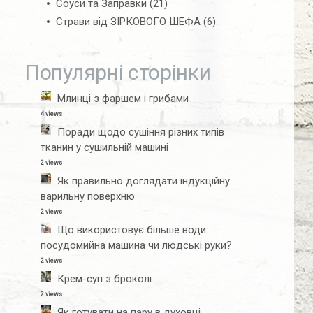
Соуси та Заправки
(21)
Страви від ЗІРКОВОГО ШЕФА
(6)
Популярні сторінки
Млинці з фаршем і грибами
4 views
Поради щодо сушіння різних типів
тканин у сушильній машині
2 views
Як правильно доглядати індукційну
варильну поверхню
2 views
Що використовує більше води:
посудомийна машина чи людські руки?
2 views
Крем-суп з броколі
2 views
Як готувати на пару в духовці