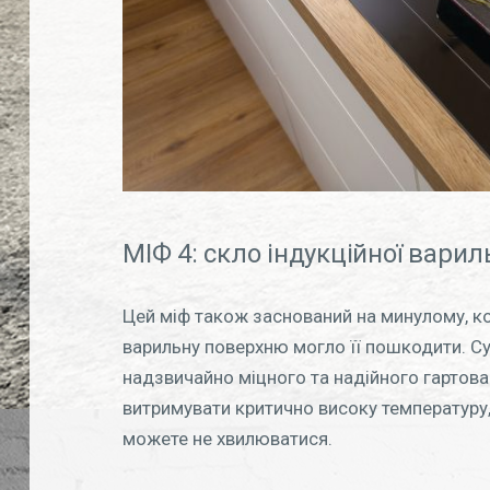
МІФ 4: скло індукційної варил
Цей міф також заснований на минулому, ко
варильну поверхню могло її пошкодити. Су
надзвичайно міцного та надійного гартова
витримувати критично високу температуру,
можете не хвилюватися.