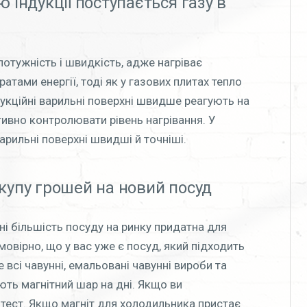
 індукції поступається газу в
 потужність і швидкість, адже нагріває
атами енергії, тоді як у газових плитах тепло
укційні варильні поверхні швидше реагують на
ивно контролювати рівень нагрівання. У
арильні поверхні швидші й точніші.
купу грошей на новий посуд
ні більшість посуду на ринку придатна для
мовірно, що у вас уже є посуд, який підходить
 всі чавунні, емальовані чавунні вироби та
ють магнітний шар на дні. Якщо ви
 тест. Якщо магніт для холодильника пристає