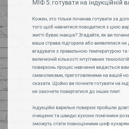
МІФ 5: готувати на індукційній 
Кожен, хто тільки починав готувати за допо
того щоб навчитися поводитися з цією вар
житті буває інакше? Згадайте, як ви почина
ваша страва підгорала або виявлялася не 
вгадувати з правильною температурою та 
величезній кількості інтуїтивних технологі
поверхонь процес навчання видасться вам
смаколиками, приготовленими на вашій нові
сказати. Щойно ви почнете готувати на інду
не захочете повертатися до інших плит.
Індукційні варильні поверхні пройшли довги
очищенні та швидкі кухонні помічники ро
зможуть стати повноцінними шеф-кухаря