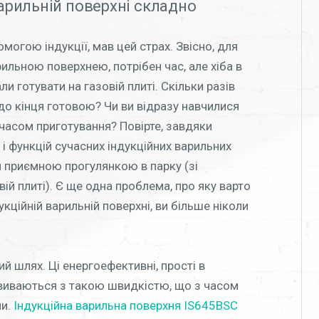
варильній поверхні складно
могою індукції, мав цей страх. Звісно, для
ильною поверхнею, потрібен час, але хіба в
ли готувати на газовій плиті. Скільки разів
до кінця готовою? Чи ви відразу навчилися
часом приготування? Повірте, завдяки
й і функцій сучасних індукційних варильних
 приємною прогулянкою в парку (зі
й плиті). Є ще одна проблема, про яку варто
кційній варильній поверхні, ви більше ніколи
й шлях. Ці енергоефективні, прості в
звиваються з такою швидкістю, що з часом
ми.
Індукційна варильна поверхня IS645BSC