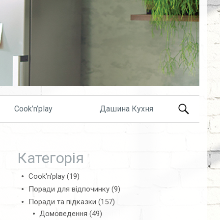
Search
Cook’n’play
Дашина Кухня
for:
Категорія
Cook'n'play
(19)
Поради для відпочинку
(9)
Поради та підказки
(157)
Домоведення
(49)