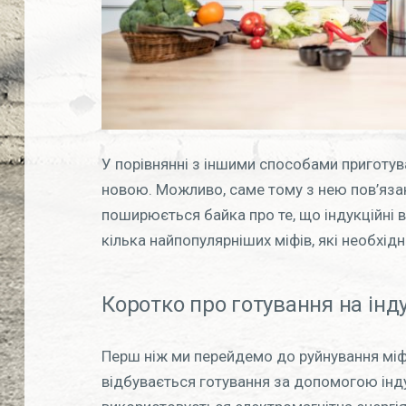
У порівнянні з іншими способами приготува
новою. Можливо, саме тому з нею пов’язан
поширюється байка про те, що індукційні в
кілька найпопулярніших міфів, які необхідн
Коротко про готування на інд
Перш ніж ми перейдемо до руйнування міфі
відбувається готування за допомогою індук