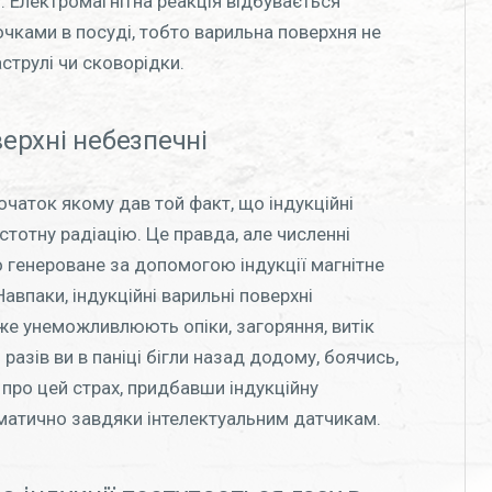
. Електромагнітна реакція відбувається
чками в посуді, тобто варильна поверхня не
струлі чи сковорідки.
верхні небезпечні
чаток якому дав той факт, що індукційні
тотну радіацію. Це правда, але численні
 генероване за допомогою індукції магнітне
авпаки, індукційні варильні поверхні
е унеможливлюють опіки, загоряння, витік
 разів ви в паніці бігли назад додому, боячись,
 про цей страх, придбавши індукційну
матично завдяки інтелектуальним датчикам.