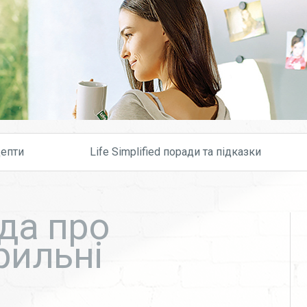
Skip to content
епти
Life Simplified поради та підказки
да про
рильні