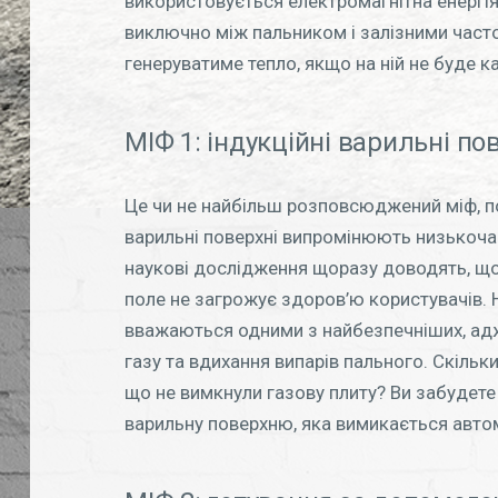
використовується електромагнітна енергія
виключно між пальником і залізними часто
генеруватиме тепло, якщо на ній не буде ка
МІФ 1: індукційні варильні по
Це чи не найбільш розповсюджений міф, по
варильні поверхні випромінюють низькочас
наукові дослідження щоразу доводять, що
поле не загрожує здоров’ю користувачів. Н
вважаються одними з найбезпечніших, адж
газу та вдихання випарів пального. Скільки
що не вимкнули газову плиту? Ви забудете
варильну поверхню, яка вимикається авто