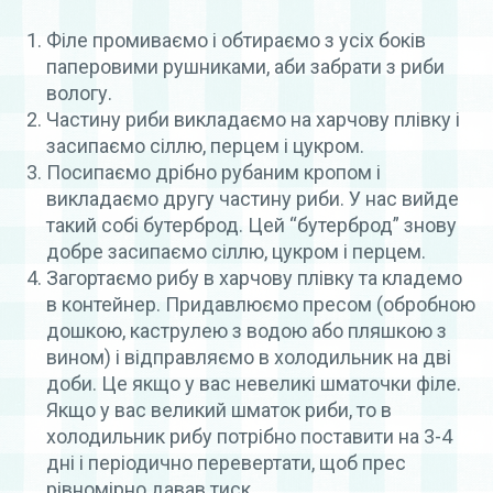
Філе промиваємо і обтираємо з усіх боків
паперовими рушниками, аби забрати з риби
вологу.
Частину риби викладаємо на харчову плівку і
засипаємо сіллю, перцем і цукром.
Посипаємо дрібно рубаним кропом і
викладаємо другу частину риби. У нас вийде
такий собі бутерброд. Цей “бутерброд” знову
добре засипаємо сіллю, цукром і перцем.
Загортаємо рибу в харчову плівку та кладемо
в контейнер. Придавлюємо пресом (обробною
дошкою, каструлею з водою або пляшкою з
вином) і відправляємо в холодильник на дві
доби. Це якщо у вас невеликі шматочки філе.
Якщо у вас великий шматок риби, то в
холодильник рибу потрібно поставити на 3-4
дні і періодично перевертати, щоб прес
рівномірно давав тиск.