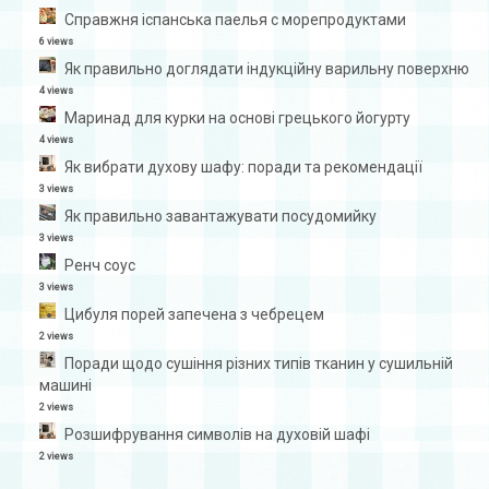
Справжня іспанська паелья с морепродуктами
6 views
Як правильно доглядати індукційну варильну поверхню
4 views
Маринад для курки на основі грецького йогурту
4 views
Як вибрати духову шафу: поради та рекомендації
3 views
Як правильно завантажувати посудомийку
3 views
Ренч соус
3 views
Цибуля порей запечена з чебрецем
2 views
Поради щодо сушіння різних типів тканин у сушильній
машині
2 views
Розшифрування символів на духовій шафі
2 views