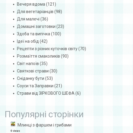
Вечеря вдома
(121)
Для вегетаріанців
(98)
Для малечі
(36)
Домашні заготовки
(23)
Здоба та випічка
(100)
Ідеї на обід
(42)
Рецепти з різних куточків світу
(70)
Розмаїття смаколиків
(90)
Світ напоїв
(35)
Святкові страви
(30)
Сніданку бути
(53)
Соуси та Заправки
(21)
Страви від ЗІРКОВОГО ШЕФА
(6)
Популярні сторінки
Млинці з фаршем і грибами
6 views