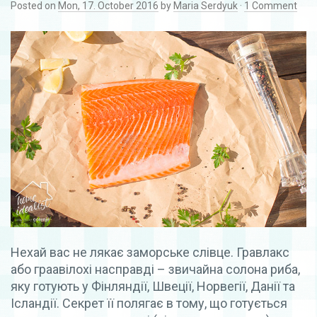
Posted on
Mon, 17. October 2016
by
Maria Serdyuk
·
1 Comment
Нехай вас не лякає заморське слівце. Гравлакс
або граавілохі насправді – звичайна солона риба,
яку готують у Фінляндії, Швеції, Норвегії, Данії та
Ісландії. Секрет її полягає в тому, що готується