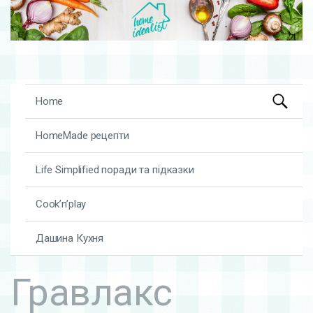
Search
Skip to content
Home
for:
HomeMade рецепти
Life Simplified поради та підказки
Cook’n’play
Дашина Кухня
Гравлакс