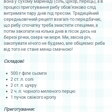
вона у сухому маринаді (сіль, цукор, перець), а в
процесі приготування рибу обов’язково слід
витримати пару днів під пресом. Традиційний
середньовічний рецепт взагалі-то передбачає,
що рибу спочатку треба змастити спеціями, а
потім закопати на кілька днів в пісок десь на
березі річки, озера чи моря. Ми, звісна річ,
закопувати нічого не будемо, але обіцяємо: риба
від того не стане менш смачною!
Складові:
500 г філе сьомги
2 ст. л. солі
2 ст. л. цукру
2 ч. л. чорного меленого перцю
1 пучок свіжого кропу
Приготування: