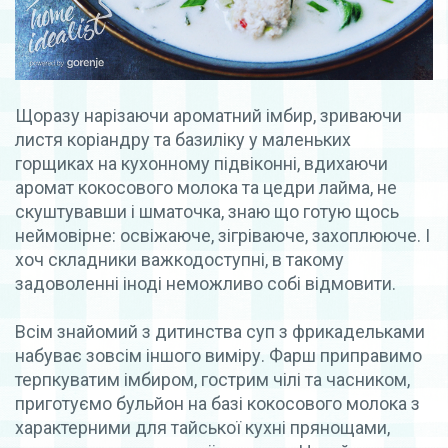
Щоразу нарізаючи ароматний імбир, зриваючи
листя коріандру та базиліку у маленьких
горщиках на кухонному підвіконні, вдихаючи
аромат кокосового молока та цедри лайма, не
скуштувавши і шматочка, знаю що готую щось
неймовірне: освіжаюче, зігріваюче, захоплююче. І
хоч складники важкодоступні, в такому
задоволенні іноді неможливо собі відмовити.
Всім знайомий з дитинства суп з фрикадельками
набуває зовсім іншого виміру. Фарш приправимо
терпкуватим імбиром, гострим чілі та часником,
приготуємо бульйон на базі кокосового молока з
характерними для тайської кухні прянощами,