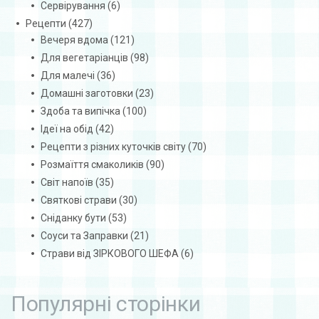
Сервірування
(6)
Рецепти
(427)
Вечеря вдома
(121)
Для вегетаріанців
(98)
Для малечі
(36)
Домашні заготовки
(23)
Здоба та випічка
(100)
Ідеї на обід
(42)
Рецепти з різних куточків світу
(70)
Розмаїття смаколиків
(90)
Світ напоїв
(35)
Святкові страви
(30)
Сніданку бути
(53)
Соуси та Заправки
(21)
Страви від ЗІРКОВОГО ШЕФА
(6)
Популярні сторінки