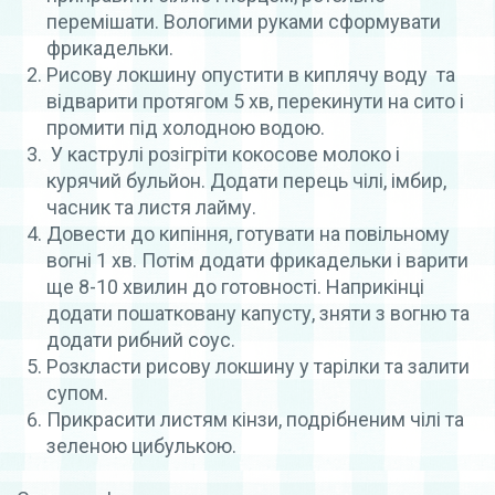
перемішати. Вологими руками сформувати
фрикадельки.
Рисову локшину опустити в киплячу воду та
відварити протягом 5 хв, перекинути на сито і
промити під холодною водою.
У каструлі розігріти кокосове молоко і
курячий бульйон. Додати перець чілі, імбир,
часник та листя лайму.
Довести до кипіння, готувати на повільному
вогні 1 хв. Потім додати фрикадельки і варити
ще 8-10 хвилин до готовності. Наприкінці
додати пошатковану капусту, зняти з вогню та
додати рибний соус.
Розкласти рисову локшину у тарілки та залити
супом.
Прикрасити листям кінзи, подрібненим чілі та
зеленою цибулькою.