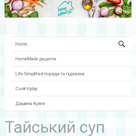
Search
Skip to content
Home
for:
HomeMade рецепти
Life Simplified поради та підказки
Cook’n’play
Дашина Кухня
Тайський суп