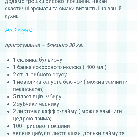
додамо трошки рисової локшини. Нехай
екзотичні аромати та смаки витають і на вашій
кухні.
На 2 порції
приготування – близько 30 хв.
1 склянка бульйону
1 банка кокосового молока ( 400 мл.)
2 ст. л. рибного соусу
1 невелика капуста бак-чой ( можна замінити
пекінською)
5 пластівців імбиру
2 зубчики часнику
2 листочки каффір-лайму ( можна замінити
цедрою лайма)
100 г рисової локшини
зелена цибуля, листя кінзи, дольки лайму та