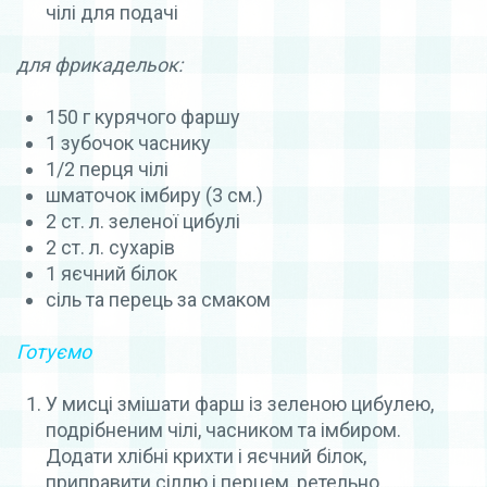
чілі для подачі
для фрикадельок:
150 г курячого фаршу
1 зубочок часнику
1/2 перця чілі
шматочок імбиру (3 см.)
2 ст. л. зеленої цибулі
2 ст. л. сухарів
1 яєчний білок
сіль та перець за смаком
Готуємо
У мисці змішати фарш із зеленою цибулею,
подрібненим чілі, часником та імбиром.
Додати хлібні крихти і яєчний білок,
приправити сіллю і перцем, ретельно