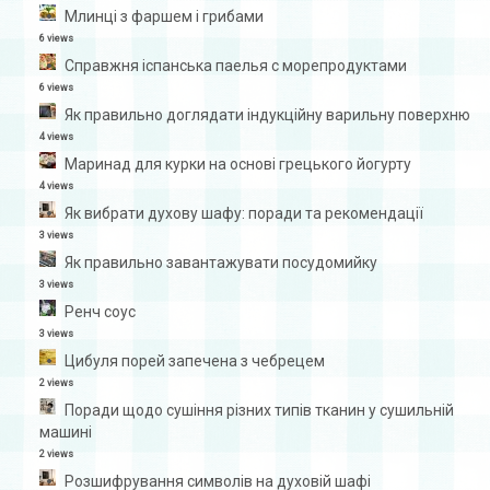
Млинці з фаршем і грибами
6 views
Справжня іспанська паелья с морепродуктами
6 views
Як правильно доглядати індукційну варильну поверхню
4 views
Маринад для курки на основі грецького йогурту
4 views
Як вибрати духову шафу: поради та рекомендації
3 views
Як правильно завантажувати посудомийку
3 views
Ренч соус
3 views
Цибуля порей запечена з чебрецем
2 views
Поради щодо сушіння різних типів тканин у сушильній
машині
2 views
Розшифрування символів на духовій шафі