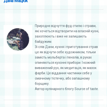
Дана Мацюк
Природнє відчуття фуд стилю і страви,
які хочеться відтворити на власній кухні,
захоплюють і вже не залишають
байдужим.
Зі слів Дани, кухня і приготування страв
це як відчути себе художником, тільки
замість мольберта і пензлів, в руках
опиняються кухонні прибори. І кожний
виважений рух, як медитація, як мазок
фарби. Це віддання частинки себе у
смачному тістечку, або запашному
борщику.
Автор кулінарного блогу Source of taste.