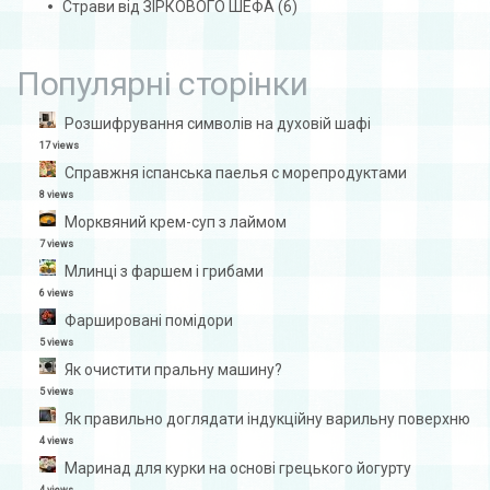
Страви від ЗІРКОВОГО ШЕФА
(6)
Популярні сторінки
Розшифрування символів на духовій шафі
17 views
Справжня іспанська паелья с морепродуктами
8 views
Морквяний крем-суп з лаймом
7 views
Млинці з фаршем і грибами
6 views
Фаршировані помідори
5 views
Як очистити пральну машину?
5 views
Як правильно доглядати індукційну варильну поверхню
4 views
Маринад для курки на основі грецького йогурту
4 views