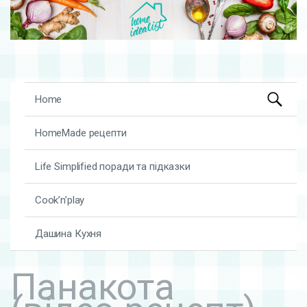
Search
Skip to content
Home
for:
HomeMade рецепти
Life Simplified поради та підказки
Cook’n’play
Дашина Кухня
Панакота