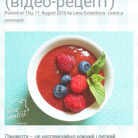
(відео-рецепт)
Posted on
Thu, 11. August 2016
by
Lana Svitankova
·
Leave a
comment
Панакота – це надзвичайно ніжний і легкий