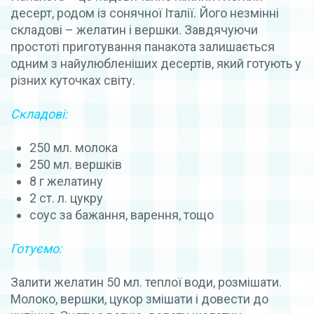
десерт, родом із сонячної Італії. Його незмінні
складові – желатин і вершки. Завдячуючи
простоті приготування панакота залишається
одним з найулюбленіших десертів, який готують у
різних куточках світу.
Складові:
250 мл. молока
250 мл. вершків
8 г желатину
2 ст. л. цукру
соус за бажання, варення, тощо
Готуємо:
Залити желатин 50 мл. теплої води, розмішати.
Молоко, вершки, цукор змішати і довести до