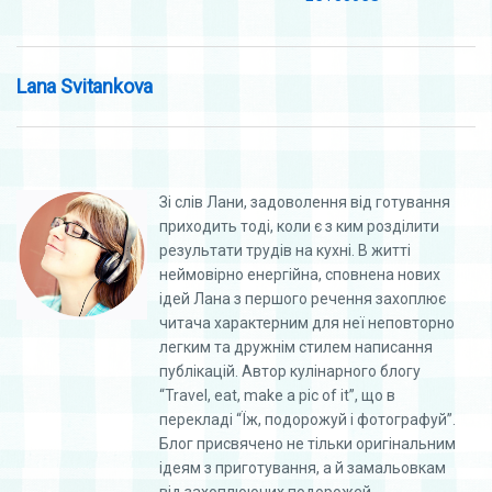
Lana Svitankova
Зі слів Лани, задоволення від готування
приходить тоді, коли є з ким розділити
результати трудів на кухні. В житті
неймовірно енергійна, сповнена нових
ідей Лана з першого речення захоплює
читача характерним для неї неповторно
легким та дружнім стилем написання
публікацій. Автор кулінарного блогу
“Travel, eat, make a pic of it”, що в
перекладі “Їж, подорожуй і фотографуй”.
Блог присвячено не тільки оригінальним
ідеям з приготування, а й замальовкам
від захоплюючих подорожей,