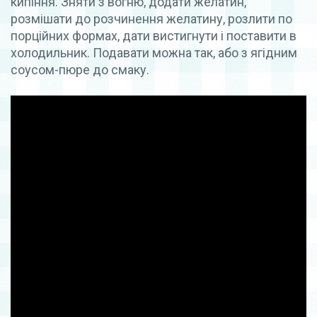
кипіння. Зняти з вогню, додати желатин,
розмішати до розчинення желатину, розлити по
порційних формах, дати вистигнути і поставити в
холодильник. Подавати можна так, або з ягідним
соусом-пюре до смаку.