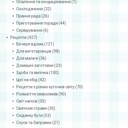
Опалення та кондиціювання
(1)
Охолодження
(32)
Прання рада
(26)
Приготування поради
(44)
Сервірування
(6)
Рецепти
(427)
Вечеря вдома
(121)
Для вегетаріанців
(98)
Для малечі
(36)
Домашні заготовки
(23)
Здоба та випічка
(100)
Ідеї на обід
(42)
Рецепти з різних куточків світу
(70)
Розмаїття смаколиків
(90)
Світ напоїв
(35)
Святкові страви
(30)
Сніданку бути
(53)
Соуси та Заправки
(21)