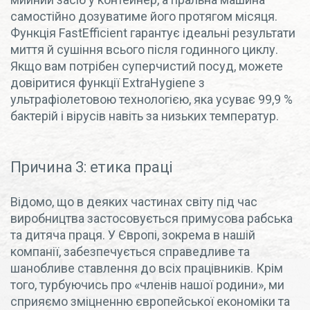
самостійно дозуватиме його протягом місяця.
Функція FastEfficient гарантує ідеальні результати
миття й сушіння всього після годинного циклу.
Якщо вам потрібен суперчистий посуд, можете
довіритися функції ExtraHygiene з
ультрафіолетовою технологією, яка усуває 99,9 %
бактерій і вірусів навіть за низьких температур.
Причина 3: етика праці
Відомо, що в деяких частинах світу під час
виробництва застосовується примусова рабська
та дитяча праця. У Європі, зокрема в нашій
компанії, забезпечується справедливе та
шанобливе ставлення до всіх працівників. Крім
того, турбуючись про «членів нашої родини», ми
сприяємо зміцненню європейської економіки та