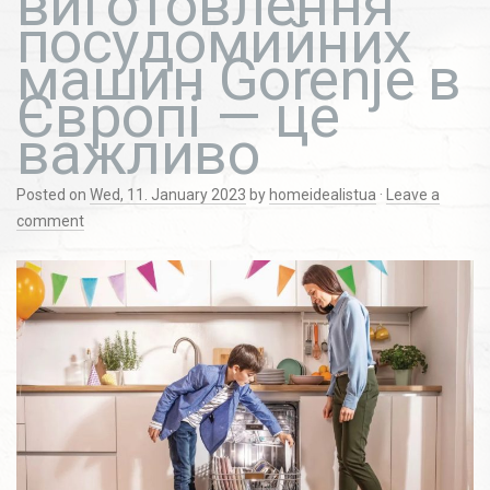
виготовлення
посудомийних
машин Gorenje в
Європі — це
важливо
Posted on
Wed, 11. January 2023
by
homeidealistua
·
Leave a
comment