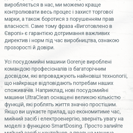
виробляється в нас, ми можемо краще
контролювати весь процес і захист торгової
марки, а також боротися з порушенням прав
власності. Саме тому фраза «Виготовлено в
Європі» є гарантією дотримання важливих
директив і норм під час виробництва, ознакою
прозорості й довіри.
Усі посудомийні машини Gorenje вироблені
командою професіоналів із багаторічним
досвідом, які впроваджують найновіші технології,
що найкраще відповідають потребам наших
споживачів. Наприклад, нові посудомийні
машини UltraClean оснащені великою кількістю
функцій, які роблять життя значно простішим.
Якщо ви шукаєте прилад, що економитиме час,
мийний засіб і електроенергію, зверніть увагу на
моделі з функцією SmartDosing. Просто залийте
мийний засіб у контейнер, а пральна машина