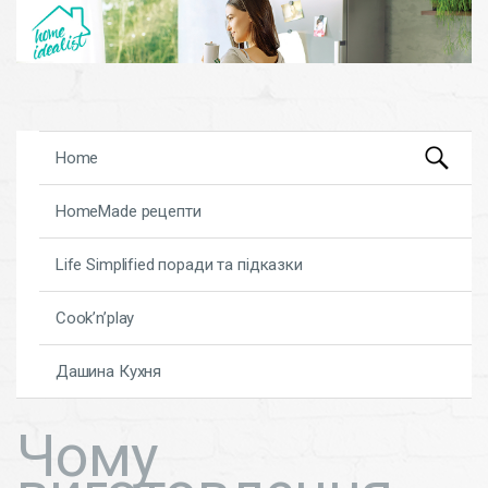
Search
Skip to content
Home
for:
HomeMade рецепти
Life Simplified поради та підказки
Cook’n’play
Дашина Кухня
Чому