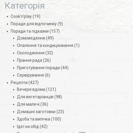
Категорія
Cook'n'play
(19)
Поради для відпочинку
(9)
Поради та підказки
(157)
Домоведення
(49)
Опалення та кондиціювання
(1)
Охолодження
(32)
Прання рада
(26)
Приготування поради
(44)
Сервірування
(6)
Рецепти
(427)
Вечеря вдома
(121)
Для вегетаріанців
(98)
Для малечі
(36)
Домашні заготовки
(23)
Здоба та випічка
(100)
Ідеї на обід
(42)