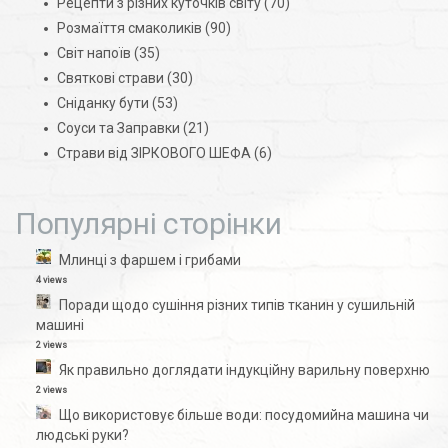
Рецепти з різних куточків світу
(70)
Розмаїття смаколиків
(90)
Світ напоїв
(35)
Святкові страви
(30)
Сніданку бути
(53)
Соуси та Заправки
(21)
Страви від ЗІРКОВОГО ШЕФА
(6)
Популярні сторінки
Млинці з фаршем і грибами
4 views
Поради щодо сушіння різних типів тканин у сушильній
машині
2 views
Як правильно доглядати індукційну варильну поверхню
2 views
Що використовує більше води: посудомийна машина чи
людські руки?