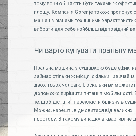
тому вони обіцяють бути такими ж ефект
площу. Компанія Gorenje також пропонує 
машин з різними технічними характеристика
вибрати для себе найбільш відповідний ва
Чи варто купувати пральну м
Пральна машина з сушаркою буде ефиктив
займає стільки ж місця, скільки і звичайна
двох-трьох чоловік. І, оскільки ви можете 
допоможе вирішити питання мобільності. 
те, щоб дістати і перекласти білизну в суш
Можна, нарешті, відмовитися від великих 
простору. В такому випадку в квартирі не
Але якщо ви користуєтеся машинкою досить