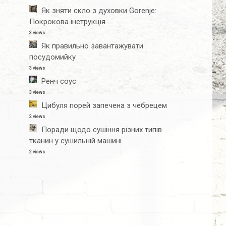
Як зняти скло з духовки Gorenje:
Покрокова інструкція
3 views
Як правильно завантажувати
посудомийку
3 views
Ренч соус
3 views
Цибуля порей запечена з чебрецем
2 views
Поради щодо сушіння різних типів
тканин у сушильній машині
2 views