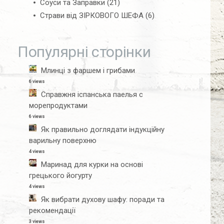
Соуси та Заправки
(21)
Страви від ЗІРКОВОГО ШЕФА
(6)
Популярні сторінки
Млинці з фаршем і грибами
6 views
Справжня іспанська паелья с
морепродуктами
6 views
Як правильно доглядати індукційну
варильну поверхню
4 views
Маринад для курки на основі
грецького йогурту
4 views
Як вибрати духову шафу: поради та
рекомендації
3 views