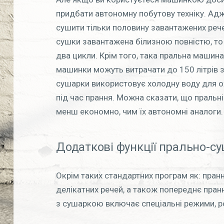
придбати автономну побутову техніку. Ад
сушити тільки половину завантажених реч
сушки завантажена білизною повністю, то
два цикли. Крім того, така пральна машин
машинки можуть витрачати до 150 літрів з
сушарки використовує холодну воду для ох
під час прання. Можна сказати, що праль
менш економно, чим їх автономні аналоги.
Додаткові функції прально-
Окрім таких стандартних програм як: пранн
делікатних речей, а також попереднє пран
з сушаркою включає спеціальні режими, ро