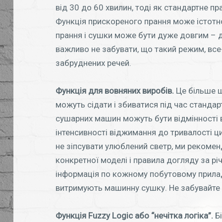
від 30 до 60 хвилин, тоді як стандартне п
Функція прискореного прання може істотн
прання і сушки може бути дуже довгим – д
важливо не забувати, що такий режим, все
забруднених речей.
Функція для вовняних виробів.
Це більше щ
можуть сідати і збиватися під час станда
сушарних машин можуть бути відмінності в
інтенсивності віджимання до тривалості ц
не зіпсувати улюблений светр, ми рекоме
конкретної моделі і правила догляду за рі
інформація по кожному побутовому приладу
витримують машинну сушку. Не забувайте п
Функція Fuzzy Logic або “нечітка логіка”.
Бі