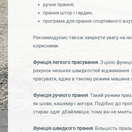
ручне прання;
прання штор і гардин;
програма для прання спортивного взут
Рекомендуємо також звернути увагу на ни
корисними:
Функція легкого прасування.
З цією функці
рахунок низьких швидкостей віджимання. Ви
прасувати, адже в такому режимі машина з
Функція ручного прання
. Такий режим приз
як шовк, кашемір і ангора. Подібно до про
стирає одяг дбайливіше, тому він не мнетьс
Функція швидкого прання
. Більшість пра