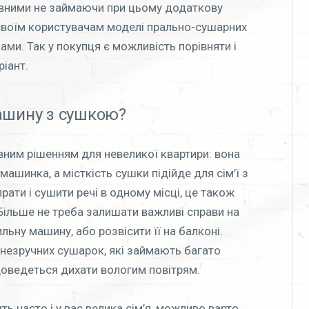
ивними не займаючи при цьому додаткову
своїм користувачам моделі прально-сушарних
ми. Так у покупця є можливість порівняти і
ріант.
ашину з сушкою?
ним рішенням для невеликої квартири: вона
 машинка, а місткість сушки підійде для сім’ї з
прати і сушити речі в одному місці, це також
Більше не треба залишати важливі справи на
ильну машину, або розвісити її на балконі.
і незручних сушарок, які займають багато
 доведеться дихати вологим повітрям.
 часто і у вас велика сім’я, можливо варто