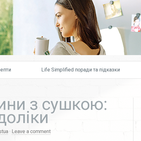
Skip to content
епти
Life Simplified поради та підказки
ини з сушкою:
доліки
stua
·
Leave a comment