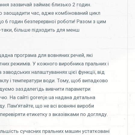
рання зазвичай займає близько 2 годин.
о заощадити час, адже комбінований цикл
о 6 годин безперервної роботи! Разом з цим
-таки, більше підходить для менш
адна програма для вовняних речей, які
ртних режимів. У кожного виробника пральних і
 заводських налаштуваннях цієї функції, від
иклу і температури води. Тому, щоб випадково
ндуємо заздалегідь вивчити параметри
ччю. На сайті gorenje.ua надана детальна
. Пам’ятайте, що не всі вовняні вироби
еревіряти етикетку з вказівками по догляду.
льшість сучасних пральних машин устатковані