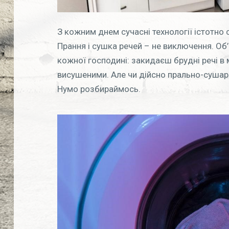
З кожним днем сучасні технології істотн
Прання і сушка речей – не виключення. Об
кожної господині: закидаєш брудні речі в м
висушеними. Але чи дійсно прально-сушар
Нумо розбираймось.