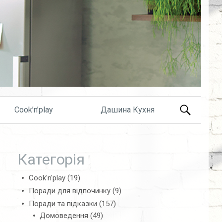
Search
Cook’n’play
Дашина Кухня
for:
Категорія
Cook'n'play
(19)
Поради для відпочинку
(9)
Поради та підказки
(157)
Домоведення
(49)