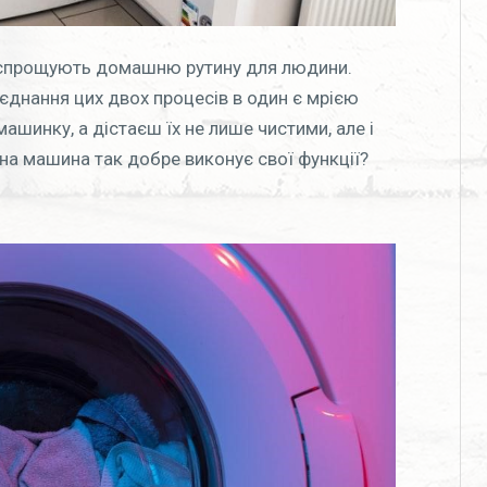
о спрощують домашню рутину для людини.
’єднання цих двох процесів в один є мрією
ашинку, а дістаєш їх не лише чистими, але і
на машина так добре виконує свої функції?