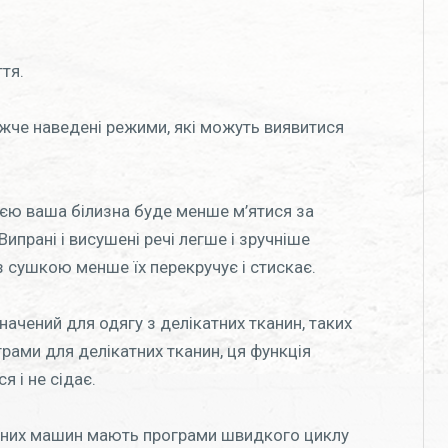
тя.
жче наведені режими, які можуть виявитися
єю ваша білизна буде менше м’ятися за
прані і висушені речі легше і зручніше
 сушкою менше їх перекручує і стискає.
начений для одягу з делікатних тканин, таких
грами для делікатних тканин, ця функція
я і не сідає.
льних машин мають програми швидкого циклу