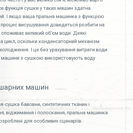
же функція сушки у таких машин здатна
ей. І якщо ваша пральна машинка з функцією
 процес висушування доведеться розбити на
а споживає великий об’єм води. Деякі
а цикл, оскільки конденсаторний механізм
олодження. І це без урахування витрати води
ні машини з сушкою використовують воду
сушарних машин
я-сушка бавовни, синтетичних тканин і
ня, віджимання і полоскання, пральна машинка
зроблені для особливих сценаріїв: