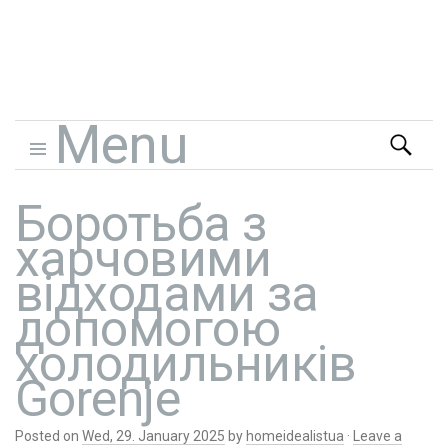
Home Idealist
Menu
Search
for:
Skip to content
Боротьба з
харчовими
відходами за
допомогою
холодильників
Gorenje
Posted on
Wed, 29. January 2025
by
homeidealistua
·
Leave a