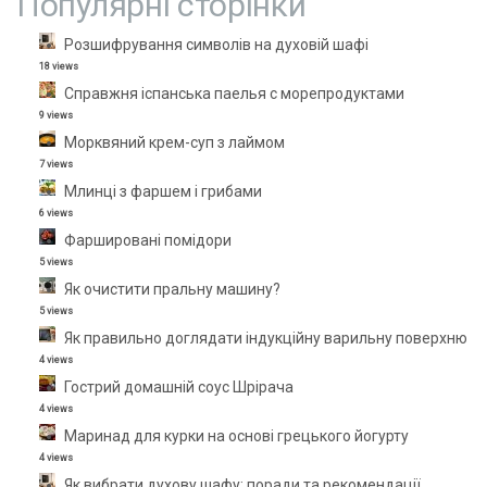
Популярні сторінки
Розшифрування символів на духовій шафі
18 views
Справжня іспанська паелья с морепродуктами
9 views
Морквяний крем-суп з лаймом
7 views
Млинці з фаршем і грибами
6 views
Фаршировані помідори
5 views
Як очистити пральну машину?
5 views
Як правильно доглядати індукційну варильну поверхню
4 views
Гострий домашній соус Шрірача
4 views
Маринад для курки на основі грецького йогурту
4 views
Як вибрати духову шафу: поради та рекомендації