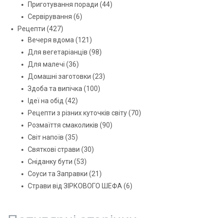
Приготування поради
(44)
Сервірування
(6)
Рецепти
(427)
Вечеря вдома
(121)
Для вегетаріанців
(98)
Для малечі
(36)
Домашні заготовки
(23)
Здоба та випічка
(100)
Ідеї на обід
(42)
Рецепти з різних куточків світу
(70)
Розмаїття смаколиків
(90)
Світ напоїв
(35)
Святкові страви
(30)
Сніданку бути
(53)
Соуси та Заправки
(21)
Страви від ЗІРКОВОГО ШЕФА
(6)