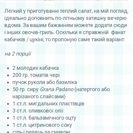
Легкий у приготуванні теплий салат, на мій погляд,
ідеально доповнить по-літньому затишну вечерю
вдома. За вашим бажанням можете додати сюди
і інших овочів-гриль. Оскільки я справжній фанат
кабачків / цукіні, то пропоную саме такий варіант:
на 2 порції
2 молодих кабачка
200 гр. томатів чері
пучок руколи або базиліка
50 гр. сиру
Grana Padano
(натертого або
нарізаного слайсами)
1 ст.л. мигдальних пластівців
3 ст.л. оливкової олії
1 ст.л. бальзамічного оцту
1 ст.л. цитринового соку
сіль і перець за смаком