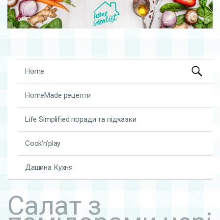
Search
Skip to content
Home
for:
HomeMade рецепти
Life Simplified поради та підказки
Cook’n’play
Дашина Кухня
Салат з