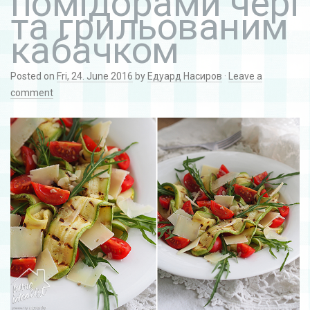
помідорами чері
та грильованим
кабачком
Posted on
Fri, 24. June 2016
by
Едуард Насиров
·
Leave a
comment