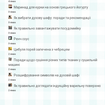
4 views
Маринад для курки на основі грецького йогурту
3 views
Як вибрати духову шафу: поради та рекомендації
3 views
Як правильно завантажувати посудомийку
3 views
Ренч соус
3 views
Цибуля порей запечена з чебрецем
2 views
Поради щодо сушіння різних типів тканин у сушильній
машині
2 views
Розшифрування символів на духовій шафі
2 views
Як правильно доглядати індукційну варильну поверхню
2 views