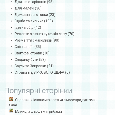
Для вегетаріанців
(98)
Для малечі
(36)
Домашні заготовки
(23)
Здоба та випічка
(100)
Ідеї на обід
(42)
Рецепти з різних куточків світу
(70)
Розмаїття смаколиків
(90)
Світ напоїв
(35)
Святкові страви
(30)
Сніданку бути
(53)
Соуси та Заправки
(21)
Страви від ЗІРКОВОГО ШЕФА
(6)
Популярні сторінки
Справжня іспанська паелья с морепродуктами
6 views
Млинці з фаршем і грибами