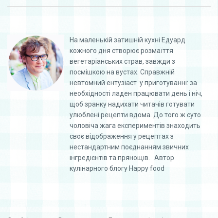
На маленькій затишній кухні Едуард
кожного дня створює розмаїття
вегетаріанських страв, завжди з
посмішкою на вустах. Справжній
невтомний ентузіаст у приготуванні: за
необхідності ладен працювати день і ніч,
щоб зранку надихати читачів готувати
улюблені рецепти вдома. До того ж суто
чоловіча жага експериментів знаходить
своє відображення у рецептах з
нестандартним поєднанням звичних
інгредієнтів та прянощів. Автор
кулінарного блогу Happy food