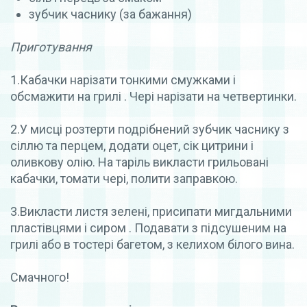
зубчик часнику (за бажання)
Приготування
1.Кабачки нарізати тонкими смужками і
обсмажити на грилі . Чері нарізати на четвертинки.
2.У мисці розтерти подрібнений зубчик часнику з
сіллю та перцем, додати оцет, сік цитрини і
оливкову олію. На таріль викласти грильовані
кабачки, томати чері, полити заправкою.
3.Викласти листя зелені, присипати мигдальними
пластівцями і сиром . Подавати з підсушеним на
грилі або в тостері багетом, з келихом білого вина.
Смачного!