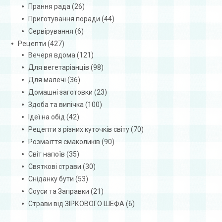
Прання рада
(26)
Приготування поради
(44)
Сервірування
(6)
Рецепти
(427)
Вечеря вдома
(121)
Для вегетаріанців
(98)
Для малечі
(36)
Домашні заготовки
(23)
Здоба та випічка
(100)
Ідеї на обід
(42)
Рецепти з різних куточків світу
(70)
Розмаїття смаколиків
(90)
Світ напоїв
(35)
Святкові страви
(30)
Сніданку бути
(53)
Соуси та Заправки
(21)
Страви від ЗІРКОВОГО ШЕФА
(6)