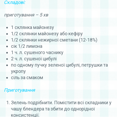
Складові:
приготування – 5 хв
1 склянка майонезу
1/2 склянки майонезу або кефіру
1/2 склянки нежирної сметани (12-18%)
сік 1/2 лимона
1 ч. л. сушеного часнику
2 ч. л. сушеної цибулі
по одному пучку зеленої цибулі, петрушки та
укропу
сіль за смаком
Приготування
Зелень подрібнити. Помістити всі складники у
чашу блендера та збити до однорідної
консистенції.