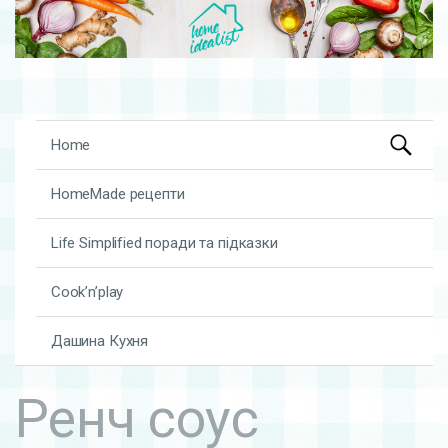
Search
Skip to content
Home
for:
HomeMade рецепти
Life Simplified поради та підказки
Cook’n’play
Дашина Кухня
Ренч соус