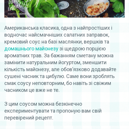
Американська класика, одна з найпростіших і
водночас найсмачніших салатних заправок,
кремовий соус на базі маслянки, вершків та
домашнього майонезу
зі щедрою порцією
ароматних трав. За бажанням сметану можна
замінити натуральним йогуртом, зменшити
кількість майонезу, але обов’язково додавайте
сушені часник та цибулю. Саме вони зроблять
смак соусу неповторним, бо навіть зі свіжим
часником це вже не те.
З цим соусом можна безкінечно
експериментувати та пропоную вам свій
перевірений рецепт.