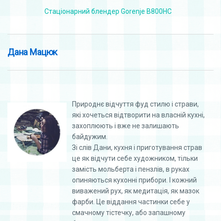
Стаціонарний блендер Gorenje B800HC
Дана Мацюк
Природнє відчуття фуд стилю і страви,
які хочеться відтворити на власній кухні,
захоплюють і вже не залишають
байдужим.
Зі слів Дани, кухня і приготування страв
це як відчути себе художником, тільки
замість мольберта і пензлів, в руках
опиняються кухонні прибори. І кожний
виважений рух, як медитація, як мазок
фарби. Це віддання частинки себе у
смачному тістечку, або запашному