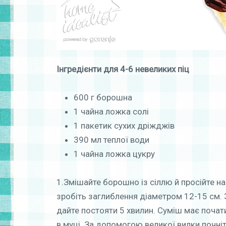
Інгредієнти
для 4-6 невеликих піц
600 г борошна
1 чайна ложка солі
1 пакетик сухих дріжджів
390 мл теплої води
1 чайна ложка цукру
1.Змішайте борошно із сіллю й просійте на
зробіть заглиблення діаметром 12-15 см. З
дайте постояти 5 хвилин. Суміш має почати 
в муці. За допомогою великої вилки почніт