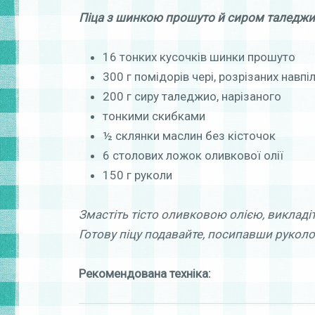
Піца з шинкою прошуто й сиром таледж
16 тонких кусочків шинки прошуто
300 г помідорів чері, розрізаних навпі
200 г сиру таледжио, нарізаного
тонкими скибками
½ склянки маслин без кісточок
6 столових ложок оливкової олії
150 г руколи
Змастіть тісто оливковою олією, викладіт
Готову піцу подавайте, посипавши рукол
Рекомендована техніка: