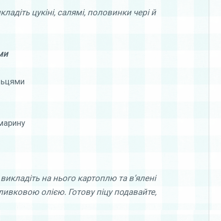
ладіть цукіні, салямі, половинки чері й
ми
льцями
марину
 викладіть на нього картоплю та в’ялені
ливковою олією. Готову піцу подавайте,