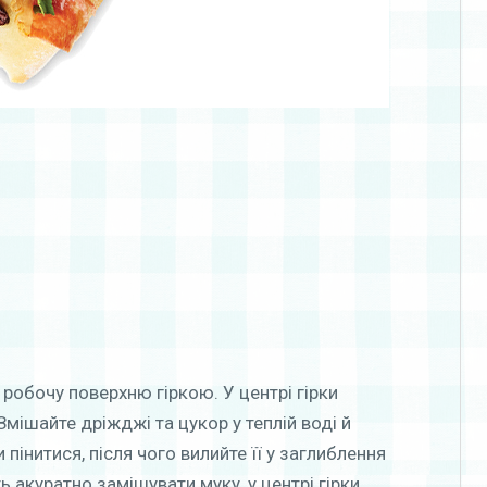
 робочу поверхню гіркою. У центрі гірки
мішайте дріжджі та цукор у теплій воді й
пінитися, після чого вилийте її у заглиблення
ь акуратно замішувати муку, у центрі гірки