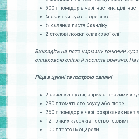
500 г помідорів чері, частина цілі, час
¼ склянки сухого орегано
½ склянки листя базиліку
2 столові ложки оливкової олії
Викладіть на тісто нарізану тонкими кус
оливковою олією й посипте орегано. На г
Піца з цукіні та гострою
салямі
2 невеликі цукіні, нарізані тонкими к
280 г томатного соусу або пюре
250 г помідорів чері, розрізаних навпі
12 тонких кусочків гострої салямі
100 г тертої моцарели