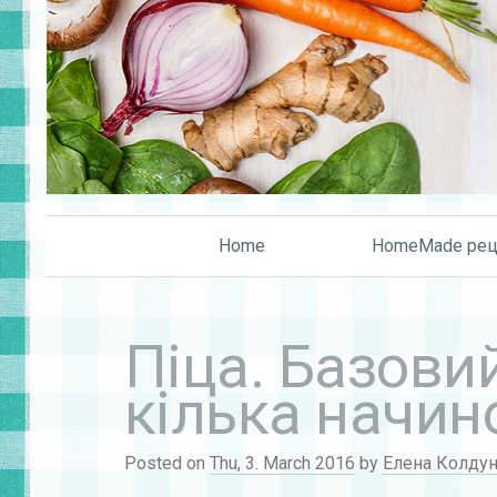
Home
HomeMade рец
Піца. Базовий
кілька начин
Posted on
Thu, 3. March 2016
by
Елена Колду