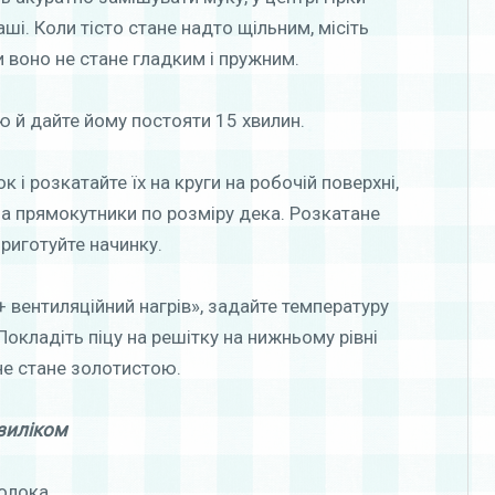
ші. Коли тісто стане надто щільним, місіть
и воно не стане гладким і пружним.
ою й дайте йому постояти 15 хвилин.
к і розкатайте їх на круги на робочій поверхні,
а прямокутники по розміру дека. Розкатане
приготуйте начинку.
+ вентиляційний нагрів», задайте температуру
Покладіть піцу на решітку на нижньому рівні
 не стане золотистою.
азиліком
молока