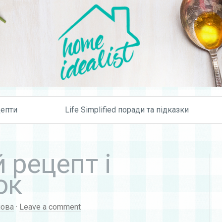
Skip to content
епти
Life Simplified поради та підказки
 рецепт і
ок
нова
·
Leave a comment