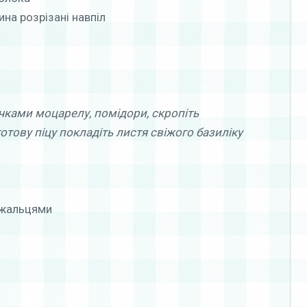
тина розрізані навпіл
очками моцарелу, помідори, скропіть
отову піцу покладіть листя свіжого базиліку
ружальцями
л