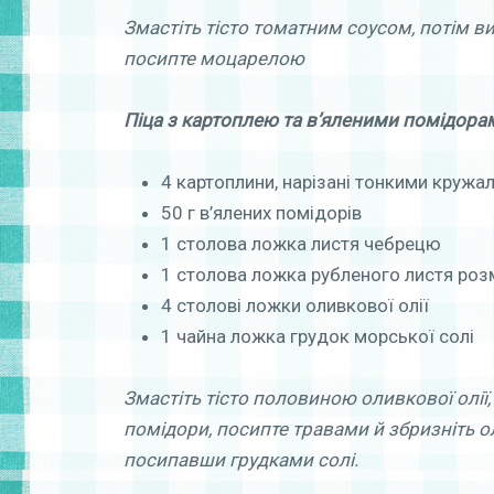
Змастіть тісто томатним соусом, потім вик
посипте моцарелою
Піца з картоплею
та в’яленими помідора
4 картоплини, нарізані тонкими кружа
50 г в’ялених помідорів
1 столова ложка листя чебрецю
1 столова ложка рубленого листя роз
4 столові ложки оливкової олії
1 чайна ложка грудок морської солі
Змастіть тісто половиною оливкової олії,
помідори, посипте травами й збризніть о
посипавши грудками солі.