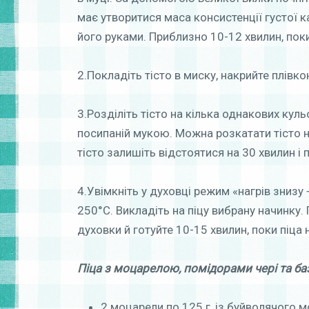
має утворитися маса консистенції густої ка
його руками. Приблизно 10-12 хвилин, пок
2.Покладіть тісто в миску, накрийте плівк
3.Розділіть тісто на кілька однакових кульо
посипаній мукою. Можна розкатати тісто н
тісто залишіть відстоятися на 30 хвилин і 
4.Увімкніть у духовці режим «нагрів знизу 
250°С. Викладіть на піцу вибрану начинку. 
духовки й готуйте 10-15 хвилин, поки піца
Піца з моцарелою, помідорами чері та б
2 моцарели по 125 г, із буйволячого 