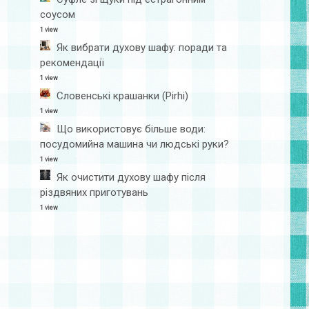
соусом
1 view
Як вибрати духову шафу: поради та
рекомендації
1 view
Словенські крашанки (Pirhi)
1 view
Що використовує більше води:
посудомийна машина чи людські руки?
1 view
Як очистити духову шафу після
різдвяних приготувань
1 view