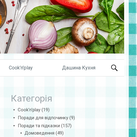
Search
Cook’n’play
Дашина Кухня
for:
Категорія
Cook'n'play
(19)
Поради для відпочинку
(9)
Поради та підказки
(157)
Домоведення
(49)