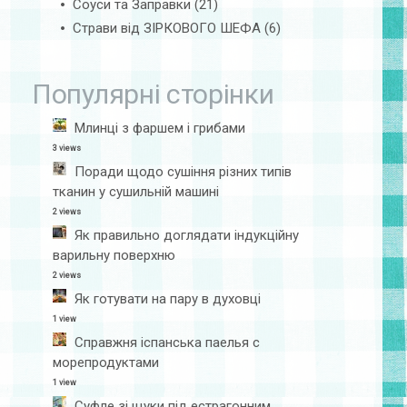
Соуси та Заправки
(21)
Страви від ЗІРКОВОГО ШЕФА
(6)
Популярні сторінки
Млинці з фаршем і грибами
3 views
Поради щодо сушіння різних типів
тканин у сушильній машині
2 views
Як правильно доглядати індукційну
варильну поверхню
2 views
Як готувати на пару в духовці
1 view
Справжня іспанська паелья с
морепродуктами
1 view
Суфле зі щуки під естрагонним