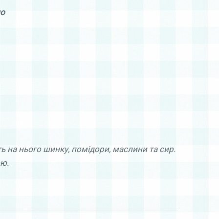
ио
л
ь на нього шинку, помідори, маслини та сир.
ою.