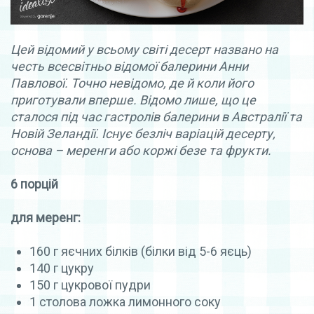
Цей відомий у всьому світі десерт названо на
честь всесвітньо відомої балерини Анни
Павлової. Точно невідомо, де й коли його
приготували вперше. Відомо лише, що це
сталося під час гастролів балерини в Австралії та
Новій Зеландії. Існує безліч варіацій десерту,
основа – меренги або коржі безе та фрукти.
6 порцій
для меренг:
160 г яєчних білків (білки від 5-6 яєць)
140 г цукру
150 г цукрової пудри
1 столова ложка лимонного соку