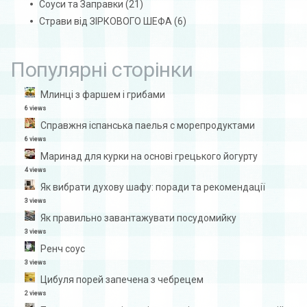
Соуси та Заправки
(21)
Страви від ЗІРКОВОГО ШЕФА
(6)
Популярні сторінки
Млинці з фаршем і грибами
6 views
Справжня іспанська паелья с морепродуктами
6 views
Маринад для курки на основі грецького йогурту
4 views
Як вибрати духову шафу: поради та рекомендації
3 views
Як правильно завантажувати посудомийку
3 views
Ренч соус
3 views
Цибуля порей запечена з чебрецем
2 views