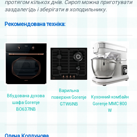
протягом кількох днів. Сироп можна приготувати
заздалегідь і зберігати в холодильнику.
Рекомендована техніка:
Варильна
Вбудована духова
Кухонний комбайн
поверхня Gorenje
шафа Gorenje
Gorenje MMC 800
GTW6INB
BO637INB
W
Олена Колдунова