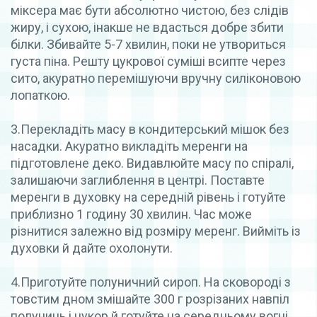
міксера має бути абсолютно чистою, без слідів
жиру, і сухою, інакше не вдасться добре збити
білки. Збивайте 5-7 хвилин, поки не утвориться
густа піна. Решту цукрової суміші всипте через
сито, акуратно перемішуючи вручну силіконовою
лопаткою.
3.Перекладіть масу в кондитерський мішок без
насадки. Акуратно викладіть меренги на
підготовлене деко. Видавлюйте масу по спіралі,
залишаючи заглиблення в центрі. Поставте
меренги в духовку на середній рівень і готуйте
приблизно 1 годину 30 хвилин. Час може
різнитися залежно від розміру меренг. Вийміть із
духовки й дайте охолонути.
4.Приготуйте полуничний сироп. На сковороді з
товстим дном змішайте 300 г розрізаних навпіл
полуниць і цукор й готуйте на середньому вогні