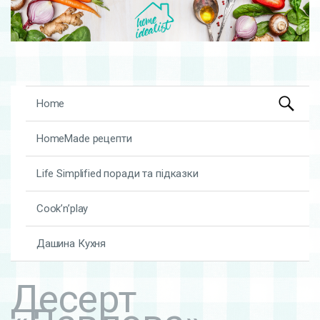
Search
Skip to content
Home
for:
HomeMade рецепти
Life Simplified поради та підказки
Cook’n’play
Дашина Кухня
Десерт