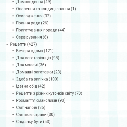
Домоведення
(49)
Опалення та кондиціювання
(1)
Охолодження
(32)
Прання рада
(26)
Приготування поради
(44)
Сервірування
(6)
Рецепти
(427)
Вечеря вдома
(121)
Для вегетаріанців
(98)
Для малечі
(36)
Домашні заготовки
(23)
Здоба та випічка
(100)
Ідеї на обід
(42)
Рецепти з різних куточків світу
(70)
Розмаїття смаколиків
(90)
Світ напоїв
(35)
Святкові страви
(30)
Сніданку бути
(53)