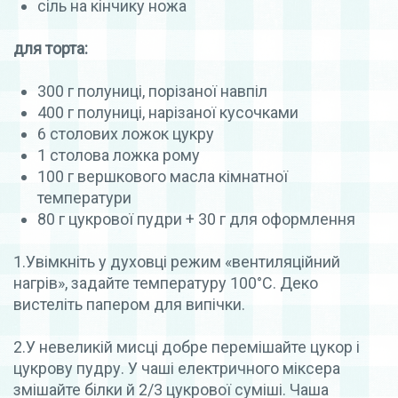
сіль на кінчику ножа
для торта:
300 г полуниці, порізаної навпіл
400 г полуниці, нарізаної кусочками
6 столових ложок цукру
1 столова ложка рому
100 г вершкового масла кімнатної
температури
80 г цукрової пудри + 30 г для оформлення
1.Увімкніть у духовці режим «вентиляційний
нагрів», задайте температуру 100°С. Деко
вистеліть папером для випічки.
2.У невеликій мисці добре перемішайте цукор і
цукрову пудру. У чаші електричного міксера
змішайте білки й 2/3 цукрової суміші. Чаша