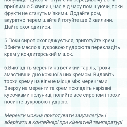
приблизно 5 хвилин, час від часу помішуючи, поки
фрукти не стануть м’якими. Додайте ром,
акуратно перемішайте й готуйте ще 2 хвилини.
Дайте охолодитися.
5.Поки сироп охолоджується, приготуйте крем.
Збийте масло з цукровою пудрою та перекладіть
крем у кондитерський мішок.
6.Викладіть меренги на великий таріль, трохи
змастивши дно кожної з них кремом. Видавіть
трохи крему на вільне місце між меренгами.
Зверху на меренги та крем покладіть нарізані
кусочками полуниці, полийте все сиропом і трохи
посипте цукровою пудрою.
Меренги можна приготувати заздалегідь і
зберігати в контейнері при кімнатній температурі