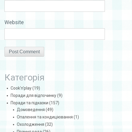
Website
Категорія
Cook'n'play
(19)
Поради для відпочинку
(9)
Поради та підказки
(157)
Домоведення
(49)
Опалення та кондиціювання
(1)
Охолодження
(32)
Прання рада
(26)