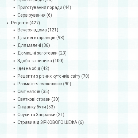
Приготування поради
(44)
Сервірування
(6)
Рецепти
(427)
Вечеря вдома
(121)
Для вегетаріанців
(98)
Для малечі
(36)
Домашні заготовки
(23)
Здоба та випічка
(100)
Ідеї на обід
(42)
Рецепти з різних куточків світу
(70)
Розмаїття смаколиків
(90)
Світ напоїв
(35)
Святкові страви
(30)
Сніданку бути
(53)
Соуси та Заправки
(21)
Страви від ЗІРКОВОГО ШЕФА
(6)