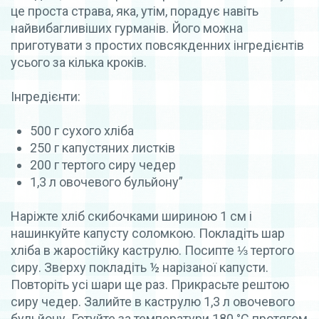
це проста страва, яка, утім, порадує навіть
найвибагливіших гурманів. Його можна
приготувати з простих повсякденних інгредієнтів
усього за кілька кроків.
Інгредієнти:
500 г сухого хліба
250 г капустяних листків
200 г тертого сиру чедер
1,3 л овочевого бульйону”
Наріжте хліб скибочками шириною 1 см і
нашинкуйте капусту соломкою. Покладіть шар
хліба в жаростійку каструлю. Посипте ⅓ тертого
сиру. Зверху покладіть ½ нарізаної капусти.
Повторіть усі шари ще раз. Прикрасьте рештою
сиру чедер. Залийте в каструлю 1,3 л овочевого
бульйону. Готуйте за температури 180 °C протягом