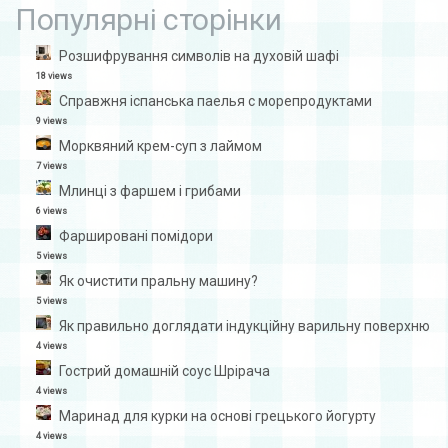
Популярні сторінки
Розшифрування символів на духовій шафі
18 views
Справжня іспанська паелья с морепродуктами
9 views
Морквяний крем-суп з лаймом
7 views
Млинці з фаршем і грибами
6 views
Фаршировані помідори
5 views
Як очистити пральну машину?
5 views
Як правильно доглядати індукційну варильну поверхню
4 views
Гострий домашній соус Шрірача
4 views
Маринад для курки на основі грецького йогурту
4 views