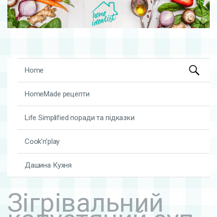
Search
Skip to content
Home
for:
HomeMade рецепти
Life Simplified поради та підказки
Cook’n’play
Дашина Кухня
Зігрівальний