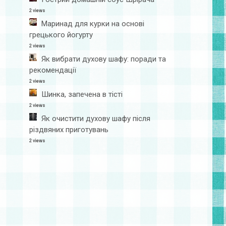
2 views
Маринад для курки на основі
грецького йогурту
2 views
Як вибрати духову шафу: поради та
рекомендації
2 views
Шинка, запечена в тісті
2 views
Як очистити духову шафу після
різдвяних приготувань
2 views