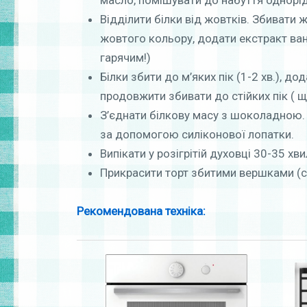
масло, помішувати до набуття однорід
Відділити білки від жовтків. Збивати 
жовтого кольору, додати екстракт ван
гарячим!)
Білки збити до м’яких пік (1-2 хв.), д
продовжити збивати до стійких пік ( ще
З’єднати білкову масу з шоколадною.
за допомогою силіконової лопатки.
Випікати у розігрітій духовці 30-35 хви
Прикрасити торт збитими вершками (с
Рекомендована техніка: