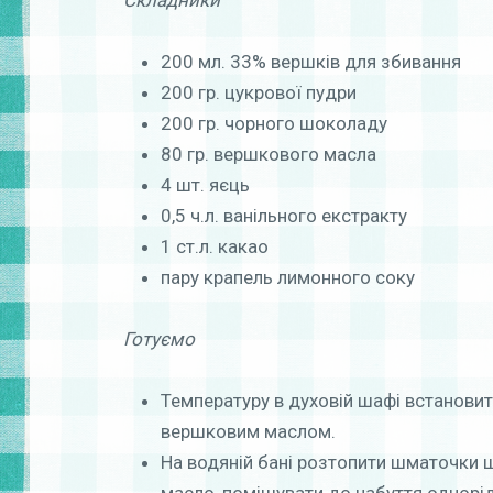
Складники
200 мл. 33% вершків для збивання
200 гр. цукрової пудри
200 гр. чорного шоколаду
80 гр. вершкового масла
4 шт. яєць
0,5 ч.л. ванільного екстракту
1 ст.л. какао
пару крапель лимонного соку
Готуємо
Температуру в духовій шафі встановит
вершковим маслом.
На водяній бані розтопити шматочки 