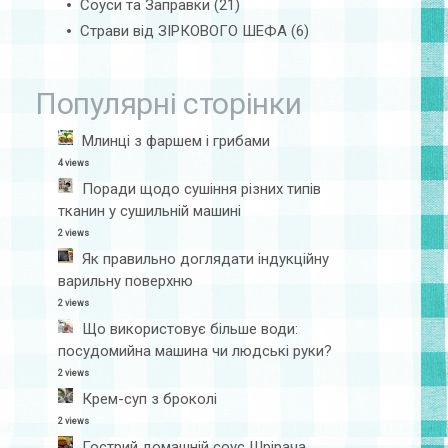
Соуси та Заправки
(21)
Страви від ЗІРКОВОГО ШЕФА
(6)
Популярні сторінки
Млинці з фаршем і грибами
4 views
Поради щодо сушіння різних типів
тканин у сушильній машині
2 views
Як правильно доглядати індукційну
варильну поверхню
2 views
Що використовує більше води:
посудомийна машина чи людські руки?
2 views
Крем-суп з броколі
2 views
Гострий домашній соус Шрірача