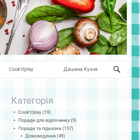
Search
Cook’n’play
Дашина Кухня
for:
Категорія
Cook'n'play
(19)
Поради для відпочинку
(9)
Поради та підказки
(157)
Домоведення
(49)