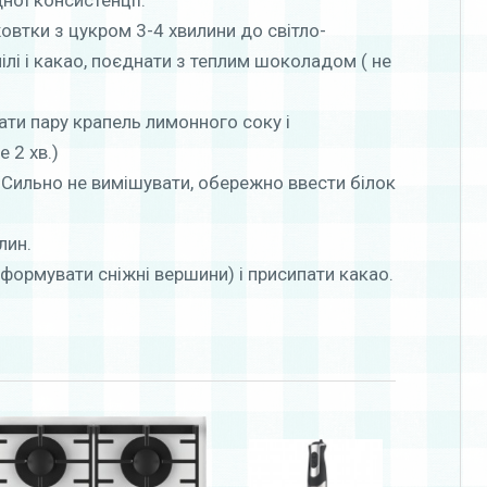
ної консистенції.
жовтки з цукром 3-4 хвилини до світло-
ілі і какао, поєднати з теплим шоколадом ( не
одати пару крапель лимонного соку і
 2 хв.)
 Сильно не вимішувати, обережно ввести білок
лин.
формувати сніжні вершини) і присипати какао.