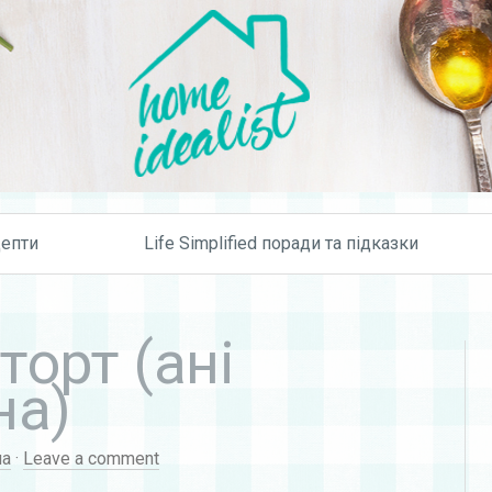
Skip to content
епти
Life Simplified поради та підказки
орт (ані
на)
ua
·
Leave a comment