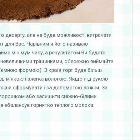
 десерту, але не буде можливості витрачати
епт для Вас. Чарівним я його називаю
займе мінімум часу, а результатом Ви будете
ся невеличкими тріщинками, обережно виймайте
’ємною формою). З країв торт буде більш
сь м’якою і злегка вологою. Якщо під рукою
можна сформувати і за допомогою ложки. За
порошком або залишити сніжно-білими.
е збалансує горнятко теплого молока.