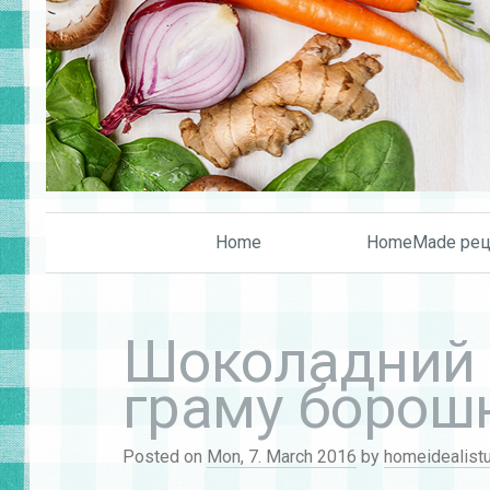
Home
HomeMade рец
Шоколадний т
граму борош
Posted on
Mon, 7. March 2016
by
homeidealist