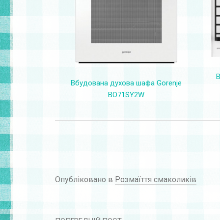
В
Вбудована духова шафа Gorenje
BO71SY2W
Опубліковано в
Розмаїття смаколиків