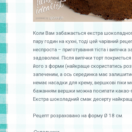
Коли Вам забажається екстра шоколадного
пару годин на кухні, тоді цей чарівний рец
неспроста – приготування тіста і випічка 
задоволені. Після випічки торт покриєть
його з форми (найкраще скористатись роз
запеченим, а ось серединка має залишити
немає насадки для крему, вершкові піки 
бажанням вершки можна посипати какао-
Екстра шоколадний смак десерту найкращ
Рецепт розраховано на форму Ø 18 см.