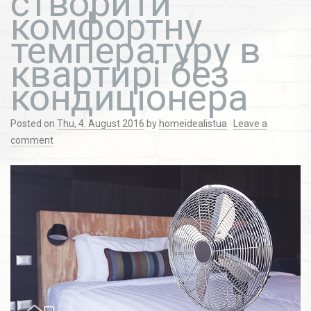
створити
комфортну
температуру в
квартирі без
кондиціонера
Posted on
Thu, 4. August 2016
by
homeidealistua
·
Leave a
comment