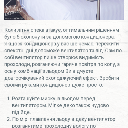
Коли літня спека атакує, оптимальним рішенням
було б охолонути за допомогою кондиціонера.
Якщо ж кондиціонера у вас ще немає, пережити
спекотні дні допоможе вентилятор та лід. Сам по
собі вентилятор лише створює видимість
прохолоди, розганяючи гаряче повітря по колу, а
ось у комбінації з льодом Ви відчуєте
довгоочікуваний охолоджуючий ефект. Зробити
своїми руками кондиціонер дуже просто:
Розташуйте миску із льодом перед
вентилятором. Мілке деко також чудово
підійде.
По мірі плавлення льоду в деку вентилятор
розганятиме прохолодну вологу по