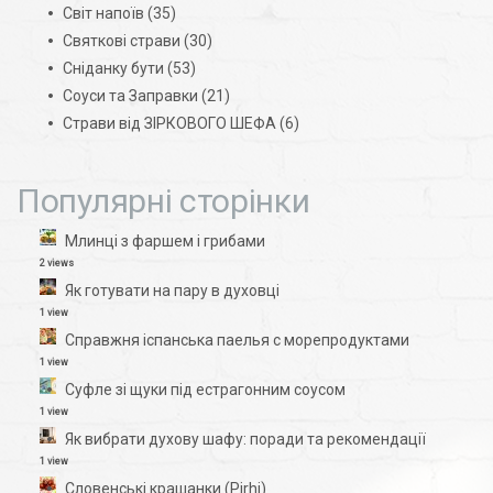
Світ напоїв
(35)
Святкові страви
(30)
Сніданку бути
(53)
Соуси та Заправки
(21)
Страви від ЗІРКОВОГО ШЕФА
(6)
Популярні сторінки
Млинці з фаршем і грибами
2 views
Як готувати на пару в духовці
1 view
Справжня іспанська паелья с морепродуктами
1 view
Суфле зі щуки під естрагонним соусом
1 view
Як вибрати духову шафу: поради та рекомендації
1 view
Словенські крашанки (Pirhi)