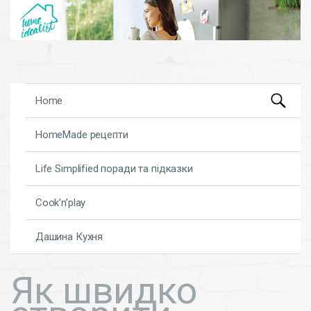
Search
Skip to content
Home
for:
HomeMade рецепти
Life Simplified поради та підказки
Cook’n’play
Дашина Кухня
Як швидко