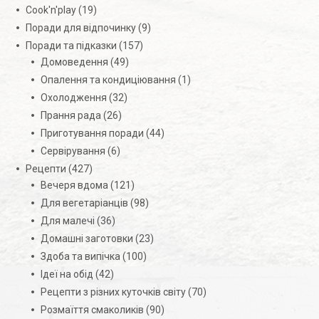
Cook'n'play
(19)
Поради для відпочинку
(9)
Поради та підказки
(157)
Домоведення
(49)
Опалення та кондиціювання
(1)
Охолодження
(32)
Прання рада
(26)
Приготування поради
(44)
Сервірування
(6)
Рецепти
(427)
Вечеря вдома
(121)
Для вегетаріанців
(98)
Для малечі
(36)
Домашні заготовки
(23)
Здоба та випічка
(100)
Ідеї на обід
(42)
Рецепти з різних куточків світу
(70)
Розмаїття смаколиків
(90)