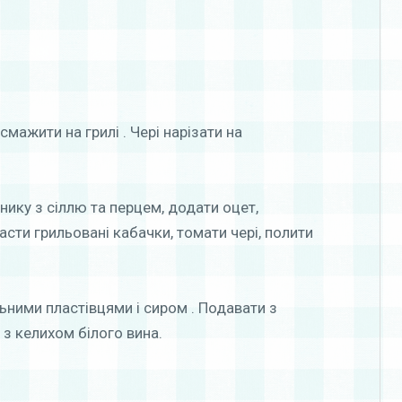
мажити на грилі . Чері нарізати на
нику з сіллю та перцем, додати оцет,
ласти грильовані кабачки, томати чері, полити
ьними пластівцями і сиром . Подавати з
 з келихом білого вина.