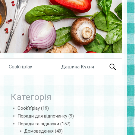
Search
Cook’n’play
Дашина Кухня
for:
Категорія
Cook'n'play
(19)
Поради для відпочинку
(9)
Поради та підказки
(157)
Домоведення
(49)