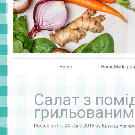
Home
HomeMade рец
Салат з помі
грильованим
Posted on
Fri, 24. June 2016
by
Едуард Насир