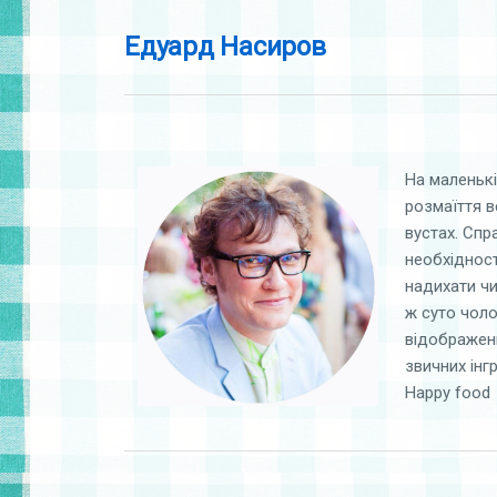
Едуард Насиров
На маленькі
розмаїття в
вустах. Спр
необхідност
надихати чи
ж суто чоло
відображен
звичних інг
Happy food