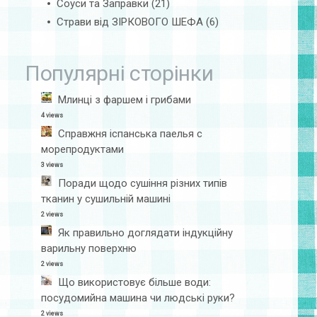
Соуси та Заправки
(21)
Страви від ЗІРКОВОГО ШЕФА
(6)
Популярні сторінки
Млинці з фаршем і грибами
4 views
Справжня іспанська паелья с
морепродуктами
3 views
Поради щодо сушіння різних типів
тканин у сушильній машині
2 views
Як правильно доглядати індукційну
варильну поверхню
2 views
Що використовує більше води:
посудомийна машина чи людські руки?
2 views