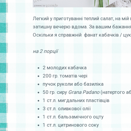
Легкий у приготуванні теплий салат, на мі
затишну вечерю вдома. За вашим бажанням
Оскільки я справжній фанат кабачків / цукі
на 2 порції
2 молодих кабачка
200 гр. томатів чері
пучок руколи або базиліка
50 гр. сиру
Grana Padano
(натертого а
1 ст.л. мигдальних пластівців
3 ст.л. оливкової олії
1 ст.л. бальзамічного оцту
1 ст.л. цитринового соку