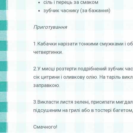
сіль і перець за смаком
зубчик часнику (за бажання)
Приготування
1.Кабачки нарізати тонкими смужками і обс
четвертинки.
2.У мисці розтерти подрібнений зубчик час
сік цитрини і оливкову олію. На таріль вик
заправкою.
3.Викласти листя зелені, присипати мигдал
підсушеним на грилі або в тостері багетом,
Смачного!