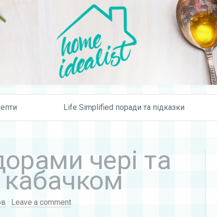
Skip to content
епти
Life Simplified поради та підказки
дорами чері та
 кабачком
ов
·
Leave a comment