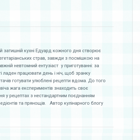
й затишній кухні Едуард кожного дня створює
егетаріанських страв, завжди з посмішкою на
авжній невтомний ентузіаст у приготуванні: за
і ладен працювати день і ніч, щоб зранку
тачів готувати улюблені рецепти вдома. До того
віча жага експериментів знаходить своє
ня у рецептах з нестандартним поєднанням
редієнтів та прянощів. Автор кулінарного блогу