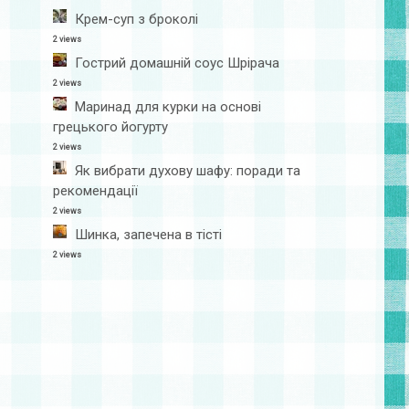
Крем-суп з броколі
2 views
Гострий домашній соус Шрірача
2 views
Маринад для курки на основі
грецького йогурту
2 views
Як вибрати духову шафу: поради та
рекомендації
2 views
Шинка, запечена в тісті
2 views