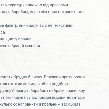
ї температури залежно від програми.
воду в барабані, перш ніж вона потрапить до
зь фільтр, який вилучає з неї текстильні
са.
нці циклу прання.
вень вібрацій машини.
тувати брудну білизну. Важливо прати разом
акож схожих кольорів або з подібних
рудну білизну в барабан і вибрати правильну
і пом’якшувач у відповідні відсіки дозатора.
улькою: наповнити її пральним засобом і