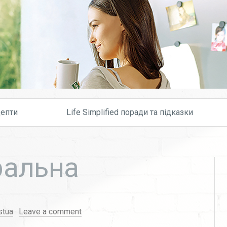
Skip to content
епти
Life Simplified поради та підказки
ральна
stua
·
Leave a comment