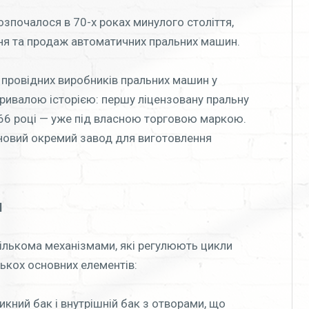
зпочалося в 70-х роках минулого століття,
ння та продаж автоматичних пральних машин.
 провідних виробників пральних машин у
ривалою історією: першу ліцензовану пральну
966 році — уже під власною торговою маркою.
 новий окремий завод для виготовлення
и
ількома механізмами, які регулюють цикли
ькох основних елементів:
икний бак і внутрішній бак з отворами, що