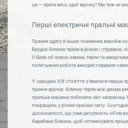
це — прати весь одяг вручну? Ми теж не м
Перші електричні пральні м
Прання одягу й інших тканинних виробів к
Брудну білизну прали в річках і струмках,
Її били об пласкі камені, терли та викручу
полегшення роботи використовували самор
У середині XIX століття з’явилася перша п
прання вручну: білизну терли між двома 
пральна машина побачила світ наприкінці 
покращень у різних країнах світу. Сьогодн
досконалості, що самі регулюють об’єм в
барабана білизни, щоб оптимізувати проце