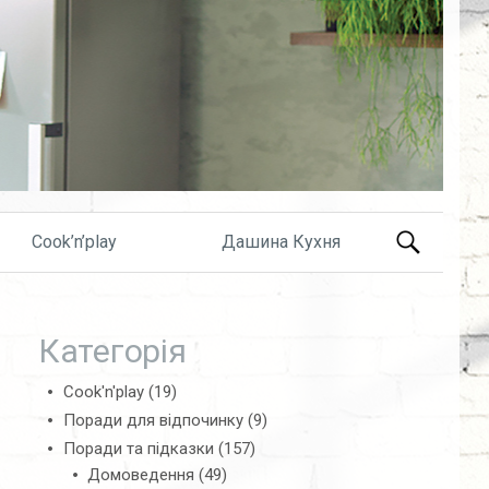
Search
Cook’n’play
Дашина Кухня
for:
Категорія
Cook'n'play
(19)
Поради для відпочинку
(9)
Поради та підказки
(157)
Домоведення
(49)