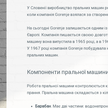
У Словенії виробництво пральних машин ро
коли компанія Gorenje взялася за створе
На сьогодні Gorenje залишається одним із
Європі. Компанія пишається своєю довгот
машину вона випустила в 1965 році, а в 1
У 1967 році компанія Gorenje побудувала
пральних машин.
Компоненти пральної машин
Робота пральної машини контролюється к
прання. Пральна машина складається з кіл
Барабан
. Має дві частини: водонепрон