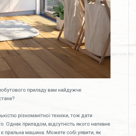
 побутового приладу вам найдужче
стане?
кістю різноманітної техніки, тож дати
то. Однак приладом, відсутність якого напевне
 є пральна машина. Можете собі уявити, як