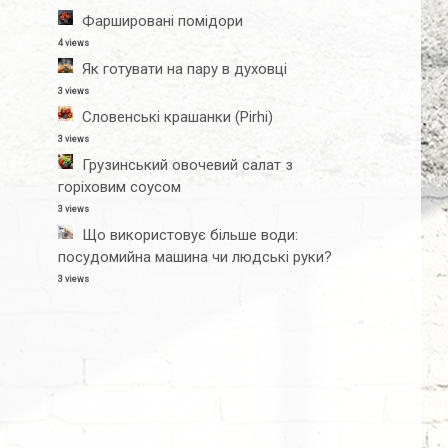
Фаршировані помідори
4 views
Як готувати на пару в духовці
3 views
Словенські крашанки (Pirhi)
3 views
Грузинський овочевий салат з
горіховим соусом
3 views
Що використовує більше води:
посудомийна машина чи людські руки?
3 views