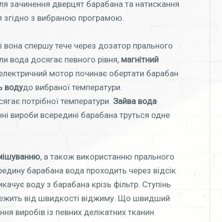
сля зачинення дверцят барабана та натискання
я згідно з вибраною програмою.
, і вона спершу тече через дозатор прального
ли вода досягає певного рівня,
магнітний
 електричний мотор починає обертати барабан
ь воду
до вибраної температури.
сягає потрібної температури.
Зайва вода
нні вироби всередині барабана труться одне
емішуванню
, а також використанню прального
редину барабана вода проходить через відсік
качує воду з барабана крізь фільтр. Ступінь
алежить від швидкості віджиму. Що швидший
ння виробів із певних делікатних тканин