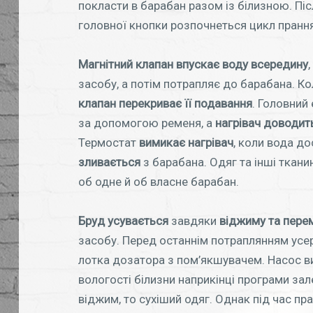
покласти в барабан разом із білизною. Пі
головної кнопки розпочнеться цикл пранн
Магнітний клапан впускає воду всередину
засобу, а потім потрапляє до барабана. Ко
клапан перекриває її подавання
. Головний
за допомогою ременя, а
нагрівач доводит
Термостат
вимикає нагрівач
, коли вода до
зливається
з барабана. Одяг та інші ткани
об одне й об власне барабан.
Бруд усувається
завдяки
віджиму та пер
засобу. Перед останнім потраплянням усе
лотка дозатора з пом’якшувачем. Насос ви
вологості білизни наприкінці програми з
віджим, то сухіший одяг. Однак під час пра