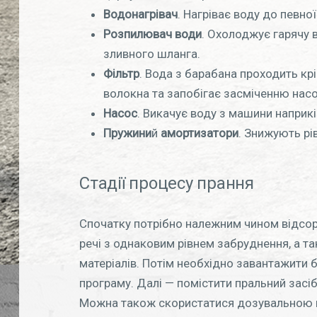
Водонагрівач
. Нагріває воду до певно
Розпилювач води
. Охолоджує гарячу 
зливного шланга.
Фільтр
. Вода з барабана проходить крі
волокна та запобігає засміченню насо
Насос
. Викачує воду з машини наприкі
Пружини
й
амортизатори
. Знижують рі
Стадії процесу прання
Спочатку потрібно належним чином відсор
речі з однаковим рівнем забруднення, а т
матеріалів. Потім необхідно завантажити б
програму. Далі — помістити пральний засіб 
Можна також скористатися дозувальною к