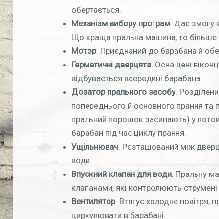
обертається.
Механізм вибору програм
. Дає змогу 
Що краща пральна машина, то більше 
Мотор
. Приєднаний до барабана й об
Герметичні дверцята
. Оснащені віконц
відбувається всередині барабана.
Дозатор прального засобу
. Розділени
попереднього й основного прання та п
пральний порошок засипають) у лоток
барабан під час циклу прання.
Ущільнювач
. Розташований між дверц
води.
Впускний клапан для води
. Пральну м
клапанами, які контролюють струмені
Вентилятор
. Втягує холодне повітря, п
циркулювати в барабані.