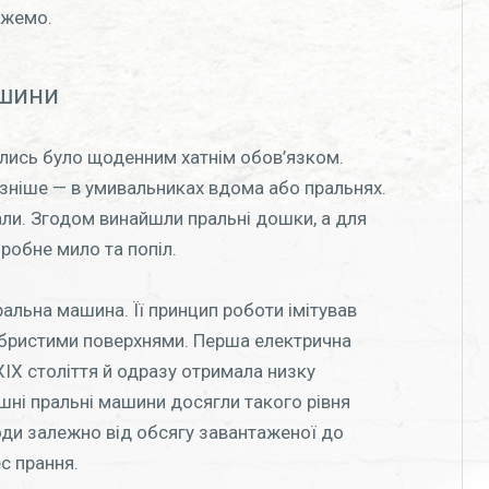
ожемо.
ашини
олись було щоденним хатнім обов’язком.
 пізніше — в умивальниках вдома або пральнях.
вали. Згодом винайшли пральні дошки, а для
обне мило та попіл.
ральна машина. Її принцип роботи імітував
ребристими поверхнями. Перша електрична
XIX століття й одразу отримала низку
ішні пральні машини досягли такого рівня
оди залежно від обсягу завантаженої до
с прання.