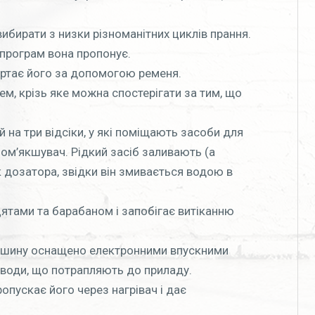
вибирати з низки різноманітних циклів прання.
програм вона пропонує.
ертає його за допомогою ременя.
ем, крізь яке можна спостерігати за тим, що
й на три відсіки, у які поміщають засоби для
ом’якшувач. Рідкий засіб заливають (а
 дозатора, звідки він змивається водою в
ятами та барабаном і запобігає витіканню
ашину оснащено електронними впускними
 води, що потрапляють до приладу.
ропускає його через нагрівач і дає