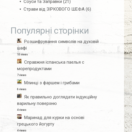
Соуси та Заправки
(21)
Страви від ЗІРКОВОГО ШЕФА
(6)
Популярні сторінки
Розшифрування символів на духовій
шафі
10 views
Справжня іспанська паелья с
морепродуктами
7 views
Млинці з фаршем і грибами
6 views
Як правильно доглядати індукційну
варильну поверхню
4 views
Маринад для курки на основі
грецького йогурту
4 views